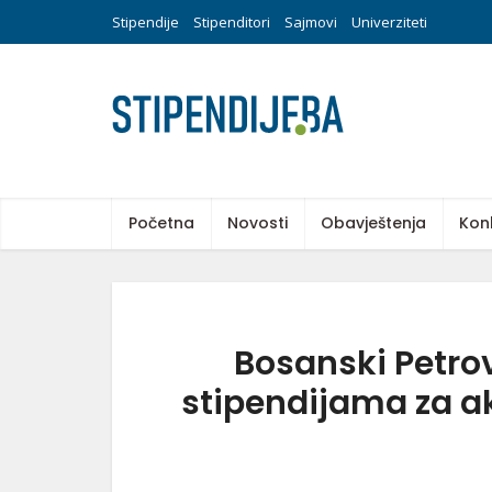
Stipendije
Stipenditori
Sajmovi
Univerziteti
Početna
Novosti
Obavještenja
Kon
Bosanski Petrov
stipendijama za 