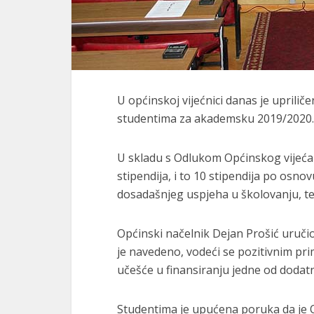
U općinskoj vijećnici danas je uprilič
studentima za akademsku 2019/2020.
U skladu s Odlukom Općinskog vijeća
stipendija, i to 10 stipendija po osno
dosadašnjeg uspjeha u školovanju, te 
Općinski načelnik Dejan Prošić uručio 
je navedeno, vodeći se pozitivnim pr
učešće u finansiranju jedne od dodatne
Studentima je upućena poruka da je 