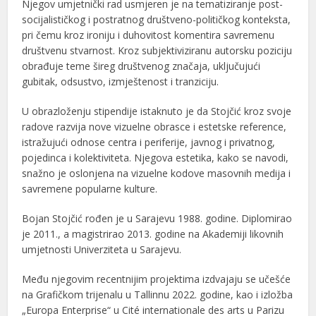
Njegov umjetnički rad usmjeren je na tematiziranje post-
socijalističkog i postratnog društveno-političkog konteksta,
pri čemu kroz ironiju i duhovitost komentira savremenu
društvenu stvarnost. Kroz subjektiviziranu autorsku poziciju
obrađuje teme šireg društvenog značaja, uključujući
gubitak, odsustvo, izmještenost i tranziciju.
U obrazloženju stipendije istaknuto je da Stojčić kroz svoje
radove razvija nove vizuelne obrasce i estetske reference,
istražujući odnose centra i periferije, javnog i privatnog,
pojedinca i kolektiviteta. Njegova estetika, kako se navodi,
snažno je oslonjena na vizuelne kodove masovnih medija i
savremene popularne kulture.
Bojan Stojčić
rođen je u Sarajevu 1988. godine. Diplomirao
je 2011., a magistrirao 2013. godine na Akademiji likovnih
umjetnosti Univerziteta u Sarajevu.
Među njegovim recentnijim projektima izdvajaju se učešće
na Grafičkom trijenalu u Tallinnu 2022. godine, kao i izložba
„Europa Enterprise“ u Cité internationale des arts u Parizu