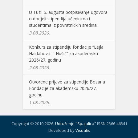
U Tuzli 5. augusta potpisivanje ugovora
o dodjeli stipendija učenicima i
studentima iz povratničkih sredina
3.08.2026.
Konkurs za stipendiju fondacije “Lejla
Hairlahović – Hušić” za akademsku
2026/27. godinu
2.08.2026.
Otvorene prijave za stipendije Bosana
Fondacije za akademsku 2026/27.
godinu
1.08.2026.
Copyright © 2010-2026.
Udruženje "Spajalica"
ISSN 2566-4654 I
Developed by
Visualis