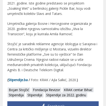
2021. godine. Iste godine predstavio se projektom
„Soaking Wet“ u berlinskoj galeriji Pickle Bar, koju vodi
umjetnički kolektiv Slavs and Tatars.
Umjetnička galerija Bosne i Hercegovine organizirala je
2020. godine njegovu samostalnu izložbu „Viva la
Transicion“, koju je kurirala
Amila Ramović
.
Stojčić je saradnik reklamne agencije Idologija iz Sarajeva i
Centra za kritičko mišljenje iz Mostara, vizuelni direktor
feminističke platforme „Sve su to vještice“ te član
Udruženja Crvena. Njegovi radovi nalaze se u više
međunarodnih privatnih kolekcija, uključujući Fondaciju
Agnès B. i Deutsche Telekom Digital.
(
Stipendije.ba
/
Foto: KRAK / Ajla Salkić, 2020.
)
Bojan Stojčić
Fondacija Revizor
KRAK centar Bihać
Stipendija
Stipendije
Stipendije za 2022. godinu