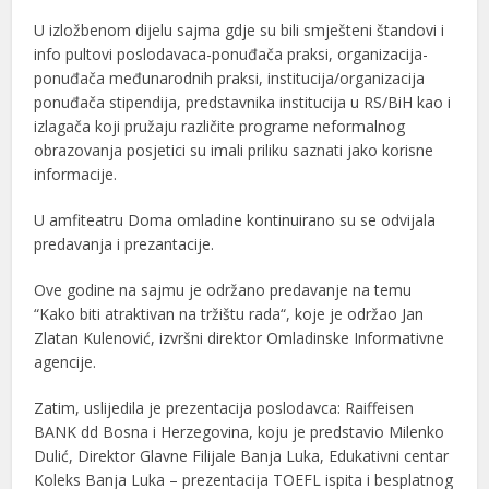
U izložbenom dijelu sajma gdje su bili smješteni štandovi i
info pultovi poslodavaca-ponuđača praksi, organizacija-
ponuđača međunarodnih praksi, institucija/organizacija
ponuđača stipendija, predstavnika institucija u RS/BiH kao i
izlagača koji pružaju različite programe neformalnog
obrazovanja posjetici su imali priliku saznati jako korisne
informacije.
U amfiteatru Doma omladine kontinuirano su se odvijala
predavanja i prezantacije.
Ove godine na sajmu je održano predavanje na temu
“Kako biti atraktivan na tržištu rada“, koje je održao Jan
Zlatan Kulenović, izvršni direktor Omladinske Informativne
agencije.
Zatim, uslijedila je prezentacija poslodavca: Raiffeisen
BANK dd Bosna i Herzegovina, koju je predstavio Milenko
Dulić, Direktor Glavne Filijale Banja Luka, Edukativni centar
Koleks Banja Luka – prezentacija TOEFL ispita i besplatnog