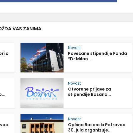
ŽDA VAS ZANIMA
Novosti
ori o
Povećane stipendije Fonda
“Dr Milan...
Novosti
Otvorene prijave za
...
stipendije Bosana...
Novosti
ovac
Općina Bosanski Petrovac
30. jula organizuje...