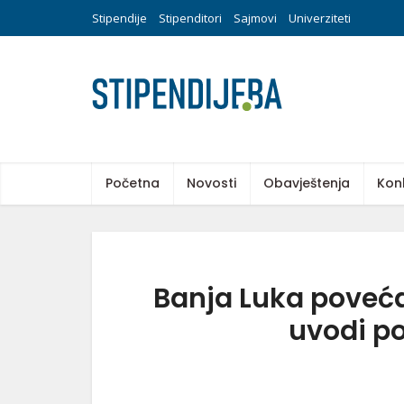
Stipendije
Stipenditori
Sajmovi
Univerziteti
Početna
Novosti
Obavještenja
Kon
Banja Luka poveća
uvodi p