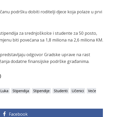
anu podršku dobiti roditelji djece koja polaze u prvi
stipendija za srednjoškolce i studente za 50 posto,
mjenu biti povećana sa 1,8 miliona na 2,6 miliona KM.
 predstavljaju odgovor Gradske uprave na rast
pružanja dodatne finansijske podrške građanima.
)
 Luka
Stipendija
Stipendije
Studenti
Učenici
Veće
Facebook