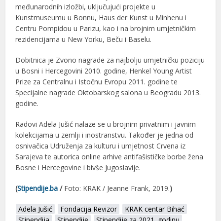
međunarodnih izložbi, uključujući projekte u
Kunstmuseumu u Bonnu, Haus der Kunst u Minhenu i
Centru Pompidou u Parizu, kao i na brojnim umjetničkim
rezidencijama u New Yorku, Beču i Baselu.
Dobitnica je Zvono nagrade za najbolju umjetničku poziciju
u Bosni i Hercegovini 2010. godine, Henkel Young Artist
Prize za Centralnu i Istočnu Evropu 2011. godine te
Specijalne nagrade Oktobarskog salona u Beogradu 2013.
godine.
Radovi
Adela Jušić
nalaze se u brojnim privatnim i javnim
kolekcijama u zemlji i inostranstvu. Također je jedna od
osnivačica Udruženja za kulturu i umjetnost Crvena iz
Sarajeva te autorica online arhive antifašističke borbe žena
Bosne i Hercegovine i bivše Jugoslavije.
(
Stipendije.ba
/
Foto: KRAK / Jeanne Frank, 2019.
)
Adela Jušić
Fondacija Revizor
KRAK centar Bihać
Stipendija
Stipendije
Stipendije za 2021. godinu