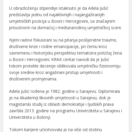
U obrazloženju stipendije istaknuto je da
Adela Jušić
predstavlja jednu od najaktivnijih i najangažiranijih
umjetničkih pozicija u Bosni i Hercegovini, sa značajnim
prisustvom na domaćoj i međunarodnoj umjetničkoj sceni.
Njeni radovi fokusirani su na pitanja poslijeratne traume,
društvene krize i rodne emancipacije, pri čemu kroz
savremenu i historijsku perspektivu tematizira položaj žena
u Bosni i Hercegovini. KRAK centar navodi da je Jušić
tokom protekle decenije oblikovala umjetničku fizionomiju
svoje sredine kroz angažirani pristup umjetnosti i
društvenim promjenama.
Adela Jušić
rođena je 1982. godine u Sarajevu. Diplomirala
je na Akademiji likovnih umjetnosti u Sarajevu, dok je
magistarski studij iz oblasti demokratije i ljudskih prava
završila 2013. godine na programu Univerziteta u Sarajevu i
Univerziteta u Bolonji.
Tokom karijere učestvovala je na više od stotinu