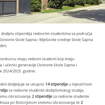
a dodjelu stipendija redovnim studentima sa područja
Osnovne škole Sapna i Mješovite srednje škole Sapna
ini.
konkursu imaju redovni studenti koji imaju
a i učenici generacije Osnovne škole Sapna i
e 2024/2025. godine.
dini dodjeljuje se ukupno
14 stipendija
u mjesečnom
ndija
za redovne studente dodiplomskog studija,
temu obrazovanja;
2 stipendije
za redovne studente
ciklusa po Bolonjskom sistemu obrazovanja; te
2