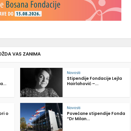
ŽDA VAS ZANIMA
Novosti
Stipendije Fondacije Lejla
a...
Hairlahović –...
Novosti
ori o
Povećane stipendije Fonda
“Dr Milan...