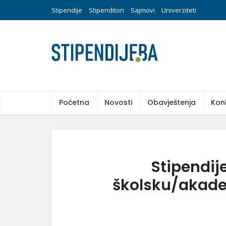
Stipendije
Stipenditori
Sajmovi
Univerziteti
Početna
Novosti
Obavještenja
Kon
Stipendij
školsku/akade