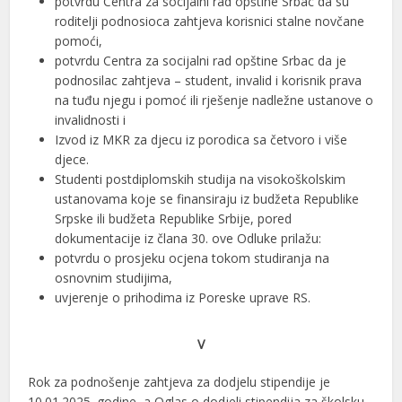
potvrdu Centra za socijalni rad opštine Srbac da su
roditelji podnosioca zahtjeva korisnici stalne novčane
pomoći,
potvrdu Centra za socijalni rad opštine Srbac da je
podnosilac zahtjeva – student, invalid i korisnik prava
na tuđu njegu i pomoć ili rješenje nadležne ustanove o
invalidnosti i
Izvod iz MKR za djecu iz porodica sa četvoro i više
djece.
Studenti postdiplomskih studija na visokoškolskim
ustanovama koje se finansiraju iz budžeta Republike
Srpske ili budžeta Republike Srbije, pored
dokumentacije iz člana 30. ove Odluke prilažu:
potvrdu o prosjeku ocjena tokom studiranja na
osnovnim studijima,
uvjerenje o prihodima iz Poreske uprave RS.
V
Rok za podnošenje zahtjeva za dodjelu stipendije je
10.01.2025. godine, a Oglas o dodjeli stipendija za školsku