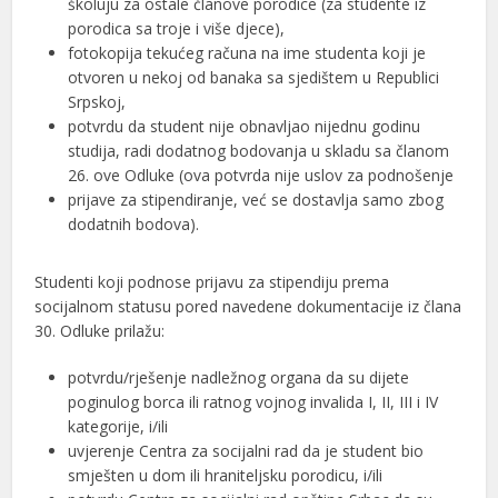
školuju za ostale članove porodice (za studente iz
porodica sa troje i više djece),
fotokopija tekućeg računa na ime studenta koji je
otvoren u nekoj od banaka sa sjedištem u Republici
Srpskoj,
potvrdu da student nije obnavljao nijednu godinu
studija, radi dodatnog bodovanja u skladu sa članom
26. ove Odluke (ova potvrda nije uslov za podnošenje
prijave za stipendiranje, već se dostavlja samo zbog
dodatnih bodova).
Studenti koji podnose prijavu za stipendiju prema
socijalnom statusu pored navedene dokumentacije iz člana
30. Odluke prilažu:
potvrdu/rješenje nadležnog organa da su dijete
poginulog borca ili ratnog vojnog invalida I, II, III i IV
kategorije, i/ili
uvjerenje Centra za socijalni rad da je student bio
smješten u dom ili hraniteljsku porodicu, i/ili