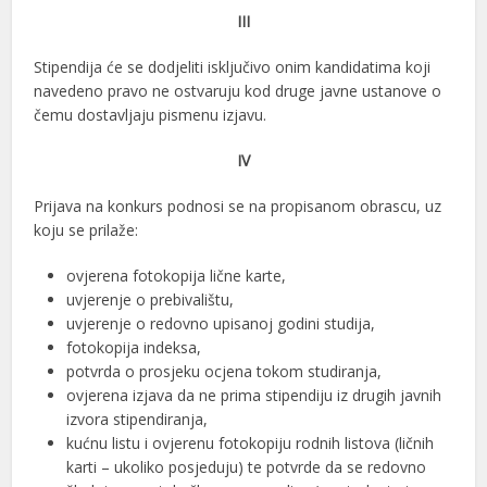
III
Stipendija će se dodjeliti isključivo onim kandidatima koji
navedeno pravo ne ostvaruju kod druge javne ustanove o
čemu dostavljaju pismenu izjavu.
IV
Prijava na konkurs podnosi se na propisanom obrascu, uz
koju se prilaže:
ovjerena fotokopija lične karte,
uvjerenje o prebivalištu,
uvjerenje o redovno upisanoj godini studija,
fotokopija indeksa,
potvrda o prosjeku ocjena tokom studiranja,
ovjerena izjava da ne prima stipendiju iz drugih javnih
izvora stipendiranja,
kućnu listu i ovjerenu fotokopiju rodnih listova (ličnih
karti – ukoliko posjeduju) te potvrde da se redovno