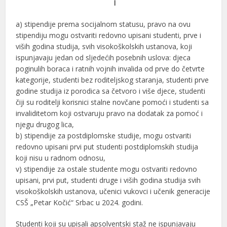
I
a) stipendije prema socijalnom statusu, pravo na ovu
stipendiju mogu ostvariti redovno upisani studenti, prve i
viših godina studija, svih visokoškolskih ustanova, koji
ispunjavaju jedan od sljedećih posebnih uslova: djeca
poginulih boraca i ratnih vojnih invalida od prve do četvrte
kategorije, studenti bez roditeljskog staranja, studenti prve
godine studija iz porodica sa četvoro i više djece, studenti
čiji su roditelji korisnici stalne novčane pomoći i studenti sa
invaliditetom koji ostvaruju pravo na dodatak za pomoć i
njegu drugog lica,
b) stipendije za postdiplomske studije, mogu ostvariti
redovno upisani prvi put studenti postdiplomskih studija
koji nisu u radnom odnosu,
v) stipendije za ostale studente mogu ostvariti redovno
upisani, prvi put, studenti druge i viših godina studija svih
visokoškolskih ustanova, učenici vukovci i učenik generacije
CSŠ „Petar Kočić“ Srbac u 2024. godini.
Studenti koji su upisali apsolventski staž ne ispunjavaju