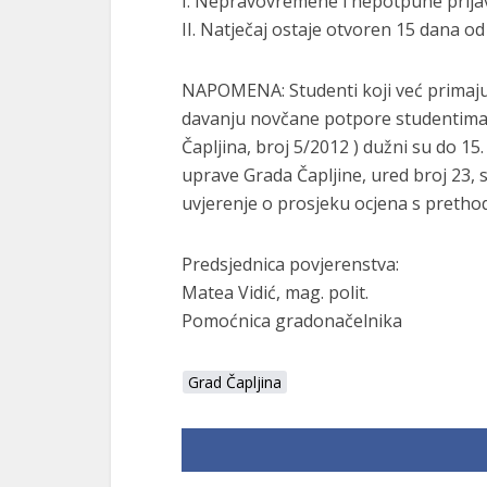
I. Nepravovremene i nepotpune prija
II. Natječaj ostaje otvoren 15 dana od
NAPOMENA: Studenti koji već primaj
davanju novčane potpore studentima n
Čapljina, broj 5/2012 ) dužni su do 1
uprave Grada Čapljine, ured broj 23, 
uvjerenje o prosjeku ocjena s prethod
Predsjednica povjerenstva:
Matea Vidić, mag. polit.
Pomoćnica gradonačelnika
Grad Čapljina