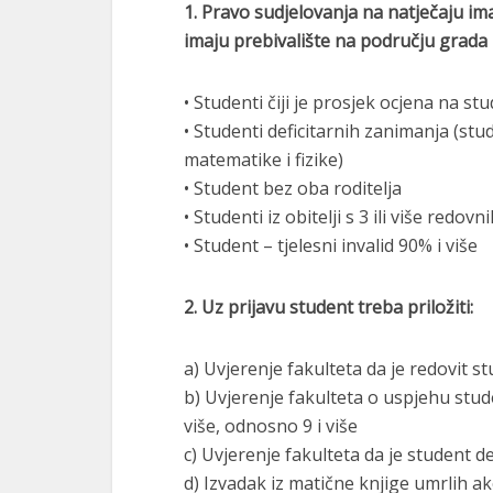
1. Pravo sudjelovanja na natječaju imaj
imaju prebivalište na području grada Ča
• Studenti čiji je prosjek ocjena na stu
• Studenti deficitarnih zanimanja (stud
matematike i fizike)
• Student bez oba roditelja
• Studenti iz obitelji s 3 ili više redov
• Student – tjelesni invalid 90% i više
2. Uz prijavu student treba priložiti:
a) Uvjerenje fakulteta da je redovit 
b) Uvjerenje fakulteta o uspjehu stude
više, odnosno 9 i više
c) Uvjerenje fakulteta da je student d
d) Izvadak iz matične knjige umrlih ak