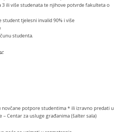
a 3 ili više studenata te njihove potvrde fakulteta o
e student tjelesni invalid 90% i više
e
ačunu studenta.
u:
novčane potpore studentima * ili izravno predati u
 – Centar za usluge građanima (šalter sala)