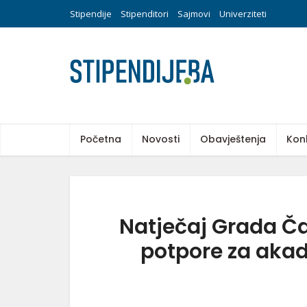
Stipendije
Stipenditori
Sajmovi
Univerziteti
Početna
Novosti
Obavještenja
Kon
Natječaj Grada Ča
potpore za aka