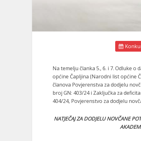
Konkur
Na temelju članka 5., 6. i 7. Odluke
općine Čapljina (Narodni list općine Č
članova Povjerenstva za dodjelu nov
broj GN: 403/24 i Zaključka za defici
404/24, Povjerenstvo za dodjelu novč
NATJEČAJ ZA DODJELU NOVČANE PO
AKADEMS