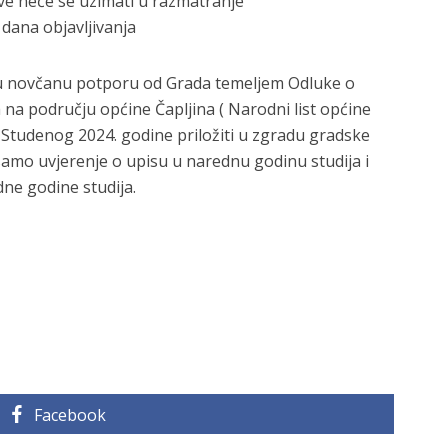
ve neće se uzimati u razmatranje
 dana objavljivanja
u novčanu potporu od Grada temeljem Odluke o
a području općine Čapljina ( Narodni list općine
5. Studenog 2024. godine priložiti u zgradu gradske
samo uvjerenje o upisu u narednu godinu studija i
ne godine studija.
Facebook