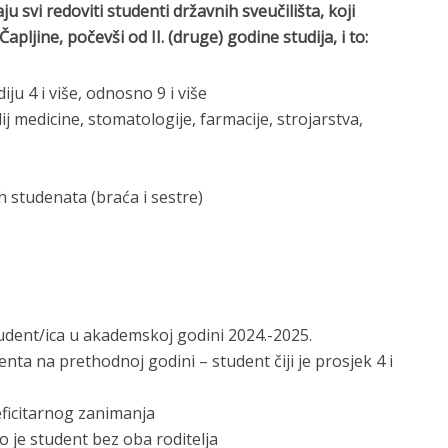
u svi redoviti studenti državnih sveučilišta, koji
pljine, počevši od II. (druge) godine studija, i to:
diju 4 i više, odnosno 9 i više
ij medicine, stomatologije, farmacije, strojarstva,
nih studenata (braća i sestre)
student/ica u akademskoj godini 2024.-2025.
nta na prethodnoj godini – student čiji je prosjek 4 i
eficitarnog zanimanja
o je student bez oba roditelja