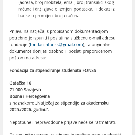
(adresa, broj mobitela, email, broj transakcijskog
računa i dr.) izjava o izmjeni podataka, ili dokaz iz
banke o promijeni broja računa
Prijavu na natječaj s propisanom dokumentacijom
potrebno je ispuniti i poslati na službenu e-mail adresu
fondacije (
fondacijafonss@gmail.com
), a originalne
dokumente donijeti osobno ili poslati preporučenom
poštom na adresu:
Fondacija za stipendiranje studenata FONSS
Gatačka 18
71 000 Sarajevo
Bosna i Hercegovina
s naznakom:
„Natječaj za stipendije za akademsku
2025./2026. godinu“.
Nepotpune i nepravodobne prijave neće se razmatrati.
Za sve upite vezano uz stipendije možete nam se obratiti