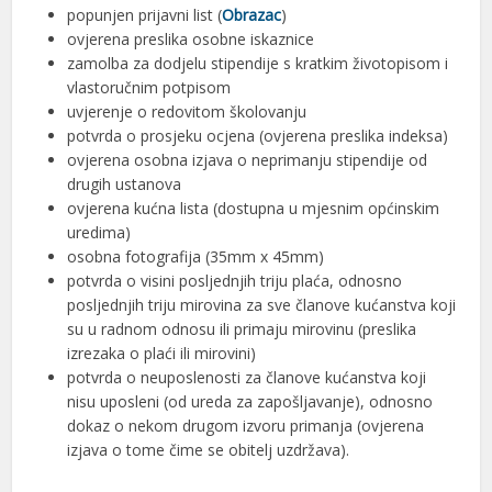
popunjen prijavni list (
Obrazac
)
ovjerena preslika osobne iskaznice
zamolba za dodjelu stipendije s kratkim životopisom i
vlastoručnim potpisom
uvjerenje o redovitom školovanju
potvrda o prosjeku ocjena (ovjerena preslika indeksa)
ovjerena osobna izjava o neprimanju stipendije od
drugih ustanova
ovjerena kućna lista (dostupna u mjesnim općinskim
uredima)
osobna fotografija (35mm x 45mm)
potvrda o visini posljednjih triju plaća, odnosno
posljednjih triju mirovina za sve članove kućanstva koji
su u radnom odnosu ili primaju mirovinu (preslika
izrezaka o plaći ili mirovini)
potvrda o neuposlenosti za članove kućanstva koji
nisu uposleni (od ureda za zapošljavanje), odnosno
dokaz o nekom drugom izvoru primanja (ovjerena
izjava o tome čime se obitelj uzdržava).