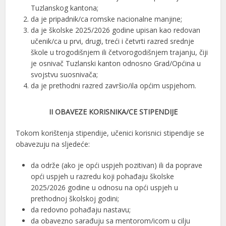
Tuzlanskog kantona;
da je pripadnik/ca romske nacionalne manjine;
da je školske 2025/2026 godine upisan kao redovan
učenik/ca u prvi, drugi, treći i četvrti razred srednje
škole u trogodišnjem ili četvorogodišnjem trajanju, čiji
je osnivač Tuzlanski kanton odnosno Grad/Općina u
svojstvu suosnivača;
da je prethodni razred završio/ila općim uspjehom.
II OBAVEZE KORISNIKA/CE STIPENDIJE
Tokom korištenja stipendije, učenici korisnici stipendije se
obavezuju na sljedeće:
da održe (ako je opći uspjeh pozitivan) ili da poprave
opći uspjeh u razredu koji pohađaju školske
2025/2026 godine u odnosu na opći uspjeh u
prethodnoj školskoj godini;
da redovno pohađaju nastavu;
da obavezno sarađuju sa mentorom/icom u cilju