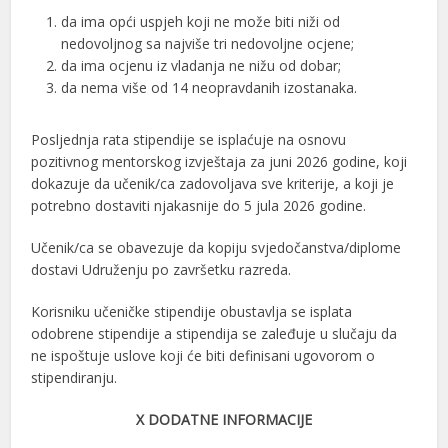
da ima opći uspjeh koji ne može biti niži od
nedovoljnog sa najviše tri nedovoljne ocjene;
da ima ocjenu iz vladanja ne nižu od dobar;
da nema više od 14 neopravdanih izostanaka.
Posljednja rata stipendije se isplaćuje na osnovu
pozitivnog mentorskog izvještaja za juni 2026 godine, koji
dokazuje da učenik/ca zadovoljava sve kriterije, a koji je
potrebno dostaviti njakasnije do 5 jula 2026 godine.
Učenik/ca se obavezuje da kopiju svjedočanstva/diplome
dostavi Udruženju po završetku razreda.
Korisniku učeničke stipendije obustavlja se isplata
odobrene stipendije a stipendija se zaleđuje u slučaju da
ne ispoštuje uslove koji će biti definisani ugovorom o
stipendiranju.
Х
DODATNE INFORMACIJE