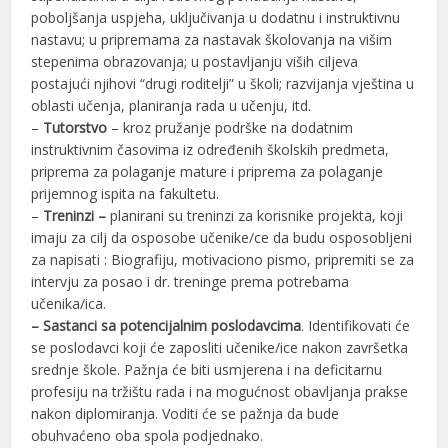
poboljšanja uspjeha, uključivanja u dodatnu i instruktivnu
nastavu; u pripremama za nastavak školovanja na višim
stepenima obrazovanja; u postavljanju viših ciljeva
postajući njihovi “drugi roditelji” u školi; razvijanja vještina u
oblasti učenja, planiranja rada u učenju, itd.
–
Tutorstvo
– kroz pružanje podrške na dodatnim
instruktivnim časovima iz određenih školskih predmeta,
priprema za polaganje mature i priprema za polaganje
prijemnog ispita na fakultetu.
–
Treninzi –
planirani su treninzi za korisnike projekta, koji
imaju za cilj da osposobe učenike/ce da budu osposobljeni
za napisati : Biografiju, motivaciono pismo, pripremiti se za
intervju za posao i dr. treninge prema potrebama
učenika/ica.
– Sastanci sa potencijalnim poslodavcima
. Identifikovati će
se poslodavci koji će zaposliti učenike/ice nakon završetka
srednje škole. Pažnja će biti usmjerena i na deficitarnu
profesiju na tržištu rada i na mogućnost obavljanja prakse
nakon diplomiranja. Voditi će se pažnja da bude
obuhvaćeno oba spola podjednako.