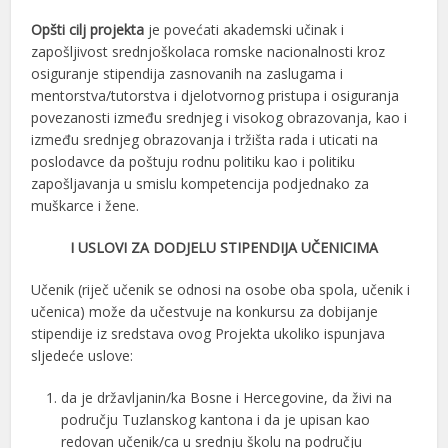
Opšti cilj projekta
je povećati akademski učinak i
zapošljivost srednjoškolaca romske nacionalnosti kroz
osiguranje stipendija zasnovanih na zaslugama i
mentorstva/tutorstva i djelotvornog pristupa i osiguranja
povezanosti između srednjeg i visokog obrazovanja, kao i
između srednjeg obrazovanja i tržišta rada i uticati na
poslodavce da poštuju rodnu politiku kao i politiku
zapošljavanja u smislu kompetencija podjednako za
muškarce i žene.
I USLOVI ZA DODJELU STIPENDIJA UČENICIMA
Učenik (riječ učenik se odnosi na osobe oba spola, učenik i
učenica) može da učestvuje na konkursu za dobijanje
stipendije iz sredstava ovog Projekta ukoliko ispunjava
sljedeće uslove:
da je državljanin/ka Bosne i Hercegovine, da živi na
području Tuzlanskog kantona i da je upisan kao
redovan učenik/ca u srednju školu na području