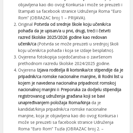
objavljena kao dio ovog Konkursa i može se preuzeti i
štampati sa facebook stranice Udruženja Roma “Euro
Rom” (OBRAZAC broj 1 – PRIJAVA).
Original
Potvrda od srednje škole koju učenik/ca
pohađa da je upisan/a u prvi, drugi, treći i četvrti
razred školske 2025/2026 godine kao redovan
učenik/ca
(Potvrda se može preuzeti u srednjoj školi
koju učenik/ca pohađa i koja se izdaje besplatno).
Ovjerena fotokopija svjedočanstva o završenom
prethodnom razredu školske 2024/2025 godine.
Ovjerena
Izjava roditelja ili korisnika/ce stipendije da je
pripadnik/ca romske nacionalne manjine,
ili Rodni list u
kojem je navedena nacionalna pripadnost romskoj
nacionalnoj manjini
ili
Preporuka za dodjelu stipendija
registrovanog udruženja građana koji se bavi
unapređivanjem položaja Roma/kinja
da je
kandidat/kinja pripadnik/ca romske nacionalne
manjine, koja je objavljena kao dio ovog Konkursa i
može se preuzeti sa facebook stranice Udruženja
Roma “Euro Rom” Tuzla (ОBRAZAC broj 2. –