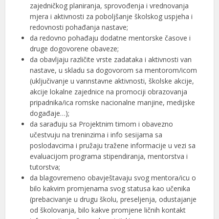
zajedničkog planiranja, sprovođenja i vrednovanja
mjera i aktivnosti za poboljšanje školskog uspjeha i
redovnosti pohađanja nastave;
da redovno pohađaju dodatne mentorske časove i
druge dogovorene obaveze;
da obavljaju različite vrste zadataka i aktivnosti van
nastave, u skladu sa dogovorom sa mentorom/icom
(uključivanje u vannstavne aktivnosti, školske akcije,
akcije lokalne zajednice na promociji obrazovanja
pripadnika/ica romske nacionalne manjine, medijske
događaje…);
da sarađuju sa Projektnim timom i obavezno
učestvuju na treninzima i info sesijama sa
poslodavcima i pružaju tražene informacije u vezi sa
evaluacijom programa stipendiranja, mentorstva i
tutorstva;
da blagovremeno obavještavaju svog mentora/icu o
bilo kakvim promjenama svog statusa kao učenika
(prebacivanje u drugu školu, preseljenja, odustajanje
od školovanja, bilo kakve promjene ličnih kontakt