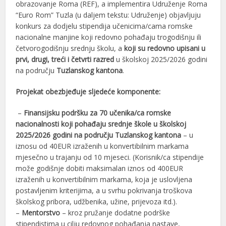
obrazovanje Roma (REF), a implementira Udruženje Roma
“Euro Rom” Tuzla (u daljem tekstu: Udruženje) objavljuju
konkurs za dodjelu stipendija učenicima/cama romske
nacionalne manjine koji redovno pohađaju trogodišnju ili
četvorogodišnju srednju školu, a
koji su redovno upisani u
prvi, drugi, treći i četvrti razred
u školskoj 2025/2026 godini
na području
Tuzlanskog k
antona
.
Projekat obezbjeđuje sljedeće komponente:
–
Finansijsku podršku
za 70 učenika/ca romske
nacionalnosti koji pohađaju srednje škole u školskoj
2025/2026 godini na području Tuzlanskog kantona
– u
iznosu od 40EUR izraženih u konvertibilnim markama
mjesečno u trajanju od 10 mjeseci. (Korisnik/ca stipendije
može godišnje dobiti maksimalan iznos od 400EUR
izraženih u konvertibilnim markama, koja je uslovljena
postavljenim kriterijima, a u svrhu pokrivanja troškova
školskog pribora, udžbenika, užine, prijevoza itd.).
–
Mentorstvo
– kroz pružanje dodatne podrške
stipendistima u cilju redovnog pohađanja nastave,