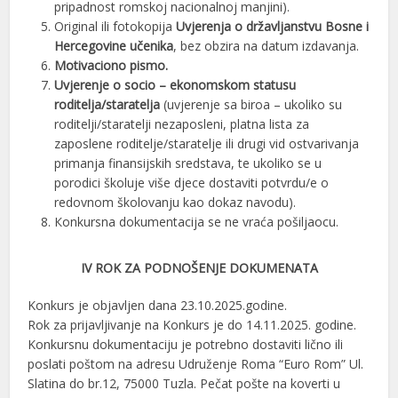
pripadnost romskoj nacionalnoj manjini).
Оriginal ili fotokopija
Uvjerenja o državljanstvu Bosne i
Hercegovine učenika
, bez obzira na datum izdavanja.
Motivaciono pismo.
Uvjerenje o socio – ekonomskom statusu
roditelja/staratelja
(uvjerenje sa biroa – ukoliko su
roditelji/staratelji nezaposleni, platna lista za
zaposlene roditelje/staratelje ili drugi vid ostvarivanja
primanja finansijskih sredstava, te ukoliko se u
porodici školuje više djece dostaviti potvrdu/e o
redovnom školovanju kao dokaz navodu).
Коnkursna dokumentacija se ne vraća pošiljaocu.
IV ROK ZA PODNOŠENJE DOKUMENATA
Konkurs je objavljen dana 23.10.2025.godine.
Rok za prijavljivanje na Konkurs je do 14.11.2025. godine.
Konkursnu dokumentaciju je potrebno dostaviti lično ili
poslati poštom na adresu Udruženje Roma “Euro Rom” Ul.
Slatina do br.12, 75000 Tuzla. Pečat pošte na koverti u