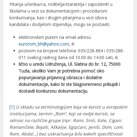
Pitanja učenika/ca, roditelja/staratelja i zaposlenih u
školama u vezi sa dokumentacijom i procedurom
konkurisanja, kao i drugim pitanjima u vezi izbora
kandidata i dodjelom stipendija, mogu se postaviti:
elektronskim putem na email adresu
eurorom_bh@yahoo.com
, ili
pozivom na brojeve telefona: 035/228-884 i 035/288-
011 svakog radnog dana od 10.00 do 14.00 sati, ili
lično u uredu Udruženja, Ul. Slatina do br. 12, 75000
Tuzla, ukoliko Vam je potrebna pomoć oko
popunjavanja prijavnog obrasca i dodatne
dokumentacije, kako bi ste blagovremeno prikupili i
dostavili konkursnu dokumentaciju.
[1]
U skladu sa terminologijom koja se koristi u evropskim
institucijama, termin
„Rom“, koji se ovdje koristi, se
odnosi na različite grupe
(npr. Romi, Sinti, Kale, Cigani
Romaničele, Bojaši, Aškalije, Egipćani, Jeniši, Dom, Lom,
Rom, Abdal…) bez uskraćivanja bilo kakvih specifičnosti