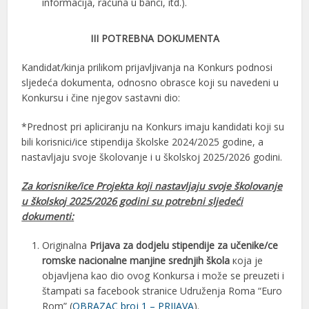
informacija, računa u banci, itd.).
III POTREBNA DOKUMENTA
Kandidat/kinja prilikom prijavljivanja na Konkurs podnosi
sljedeća dokumenta, odnosno obrasce koji su navedeni u
Konkursu i čine njegov sastavni dio:
*Prednost pri apliciranju na Konkurs imaju kandidati koji su
bili korisnici/ice stipendija školske 2024/2025 godine, a
nastavljaju svoje školovanje i u školskoj 2025/2026 godini.
Za korisnike/ice Projekta koji nastavljaju svoje školovanje
u školskoj 2025/2026 godini su potrebni sljedeći
dokumenti:
Originalna
Prijava za dodjelu stipendije za učenike/ce
romske nacionalne manjine srednjih škola
која је
objavljena kao dio ovog Konkursa i može se preuzeti i
štampati sa facebook stranice Udruženja Roma “Euro
Rom” (
OBRAZAC broj 1 – PRIJAVA
).