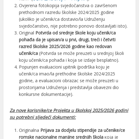
Ovjerena fotokopija svjedočanstva o završenom
prethodnom razredu školske 2024/2025 godine
(ukoliko je učenik/ca dostavio/la Udruženju
svjedočanstvo, nije potrebno ponovo dostavljati isto).
Original
Potvrda od srednje škole koju učenik/ca
pohađa da je upisan/a u prvi, drugi, treći i četvrti
razred školske 2025/2026 godine kao redovan
učenik/ca
(Potvrda se može preuzeti u srednjoj školi
koju učenik/ca pohađa i koja se izdaje besplatno).
Popunjen evaluacioni upitnik (podrška koju je
učenik/ca imao/la prethodne školske 2024/2025
godine, a evaluacioni obrazac se može preuzeti u
prostorijama Udruženja i predstavlja obavezni dio
konkursne dokumentacije).
Za nove korisnike/ce Projekta u školskoj 2025/2026 godini
su potrebni sljedeći dokumenti:
Originalna
Prijava za dodjelu stipendije za učenike/ce
romske nacionalne manjine srednjih škola
која је