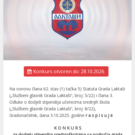
Konkurs otvoren do: 28.10.2026.
Na osnovu člana 62. stav (1) tačka 5) Statuta Grada Laktaši
(„Službeni glasnik Grada Laktaši“, broj: 5/22) i člana 3.
Odluke o dodjeli stipendija učenicima srednjih škola
(„Službeni glasnik Grada Laktaši“, broj: 8/22),
Gradonačelnik, dana 3.10.2025. godine
r a s p i s u j e
K O N K U R S
za dodjelu stipendija srednjoškolcima sa područja grada