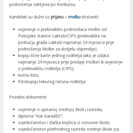
podnošenja zahtjeva po Konkursu.
Kandidati su dužni uz
prijavu –
molbu
dostaviti:
uvjerenje o prebivalištu podnosilaca molbe od
Policijske stanice Laktaši/CIPS (prebivalište na
području grada Laktaši najmanje 24 mjeseca prije
podnošenja Molbe za dodjelu stipendije);
kopiju lične karte jednog roditelja (ako je izdata
najmanje 24 mjeseca prije predaje molbe) ili uvjerenje
o prebivalištu roditelja (CIPS);
kućnu listu;
fotokopiju tekućeg računa roditelja.
Posebni dokumenti:
uvjerenje o upisanoj srednjoj školi i razredu;
diploma “Vuk Karadžić”;
svjedočanstvo i đačka knjižica iz osnovne škole;
svjedočanstvo prethodnog razreda srednje škole (za