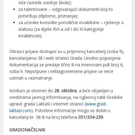
više razrede srednje škole);
za talentovane – odgovarajući dokumenti koji to
potvrđuju (diplome, priznanja);
za učenike korisnike porodične invalidnine – rješenje o
statusu (za dijete RVI-a od I do IV kategorije
invalidnosti).
Obrasci prijave dostupni su u prijemnoj kancelariji (soba 9),
kancelarijama 38 i web stranici Grada. Uredno popunjena
dokumentacija se predaje lično ili na imenovani pult broj 6,
soba 9. Nepotpune i neblagovremene prijave se neće
uzimati u razmatranje.
Konkurs je otvoren do
28. oktobra
, a biće objavljen u
sredstvima javnog informisanja, na oglasnoj tabli Gradske
uprave grada Laktaši i internet stranici (
www.grad-
laktasi.com
). Potrebne informacije mogu se dobiti u
kancelariji br. 38 ili na broj telefona
051/334-239
.
GRADONAČELNIK