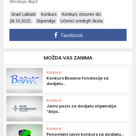
Mirolsav Bojić
Grad Laktaši
Konkurs
Konkurs otvoren do:
28.10.2025.
Stipendije
Učenici srednjih škola
Facebook
MOŽDA VAS ZANIMA
Konkursi
Konkurs Bosana Fondacije za
dodjelu...
Konkursi
Javni poziv za dodjelu stipendija
“Alija...
Konkursi
Ponovljeni javni konkurs za dodjelu...