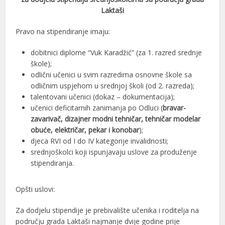
Laktaši
Pravo na stipendiranje imaju:
dobitnici diplome “Vuk Karadžić” (za 1. razred srednje
škole);
odlični učenici u svim razredima osnovne škole sa
odličnim uspjehom u srednjoj školi (od 2. razreda);
talentovani učenici (dokaz – dokumentacija);
učenici deficitarnih zanimanja po Odluci (
bravar-
zavarivač, dizajner modni tehničar, tehničar modelar
obuće, električar, pekar i konobar
);
djeca RVI od I do IV kategorije invalidnosti;
srednjoškolci koji ispunjavaju uslove za produženje
stipendiranja.
Opšti uslovi:
Za dodjelu stipendije je prebivalište učenika i roditelja na
području grada Laktaši najmanje dvije godine prije