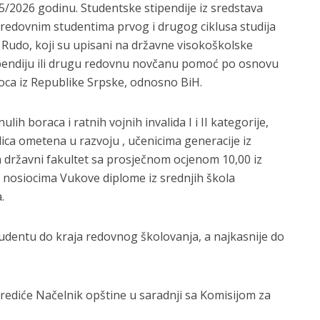
/2026 godinu. Studentske stipendije iz sredstava
 redovnim studentima prvog i drugog ciklusa studija
 Rudo, koji su upisani na državne visokoškolske
ipendiju ili drugu redovnu novčanu pomoć po osnovu
oca iz Republike Srpske, odnosno BiH.
ih boraca i ratnih vojnih invalida I i II kategorije,
ca ometena u razvoju , učenicima generacije iz
 državni fakultet sa prosječnom ocjenom 10,00 iz
a nosiocima Vukove diplome iz srednjih škola
.
tudentu do kraja redovnog školovanja, a najkasnije do
rediće Načelnik opštine u saradnji sa Komisijom za