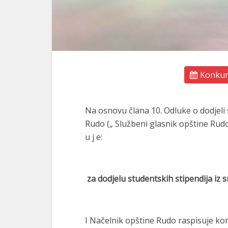
Konkurs
Na osnovu člana 10. Odluke o dodjeli 
Rudo („ Službeni glasnik opštine Rudo“
u j e:
za dodjelu studentskih stipendija iz
I Načelnik opštine Rudo raspisuje kon