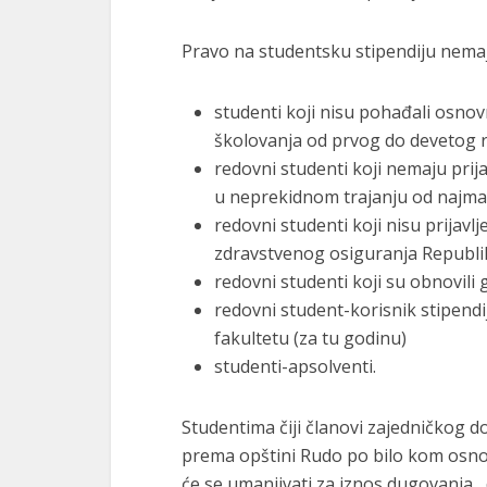
Pravo na studentsku stipendiju nema
studenti koji nisu pohađali osno
školovanja od prvog do devetog 
redovni studenti koji nemaju prij
u neprekidnom trajanju od najman
redovni studenti koji nisu prijav
zdravstvenog osiguranja Republi
redovni studenti koji su obnovili 
redovni student-korisnik stipendi
fakultetu (za tu godinu)
studenti-apsolventi.
Studentima čiji članovi zajedničkog 
prema opštini Rudo po bilo kom osnov
će se umanjivati za iznos dugovanja ,