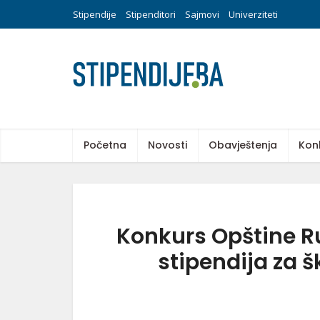
Stipendije
Stipenditori
Sajmovi
Univerziteti
Početna
Novosti
Obavještenja
Kon
Konkurs Opštine R
stipendija za 