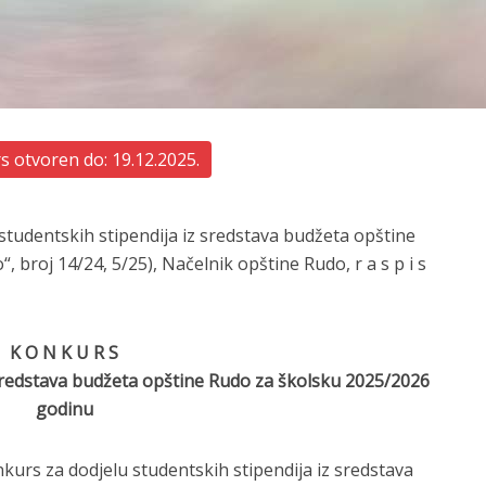
 otvoren do: 19.12.2025.
studentskih stipendija iz sredstava budžeta opštine
, broj 14/24, 5/25), Načelnik opštine Rudo, r a s p i s
K O N K U R S
 sredstava budžeta opštine Rudo za školsku 2025/2026
godinu
kurs za dodjelu studentskih stipendija iz sredstava