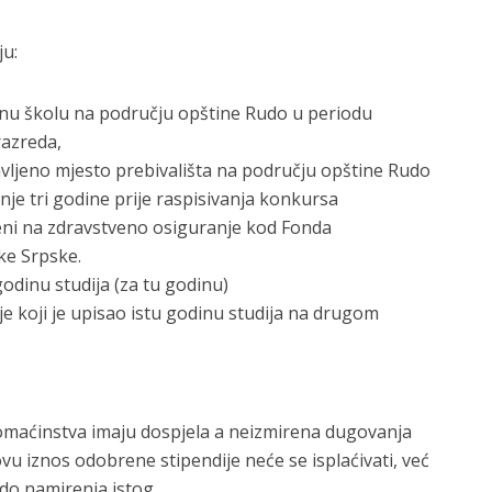
ju:
vnu školu na području opštine Rudo u periodu
razreda,
avljeno mjesto prebivališta na području opštine Rudo
je tri godine prije raspisivanja konkursa
ljeni na zdravstveno osiguranje kod Fonda
ke Srpske.
godinu studija (za tu godinu)
je koji je upisao istu godinu studija na drugom
domaćinstva imaju dospjela a neizmirena dugovanja
u iznos odobrene stipendije neće se isplaćivati, već
 do namirenja istog.