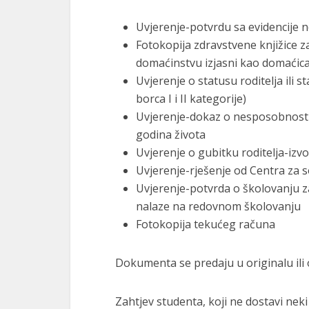
Uvjerenje-potvrdu sa evidencije n
Fotokopija zdravstvene knjižice z
domaćinstvu izjasni kao domaćic
Uvjerenje o statusu roditelja ili 
borca I i II kategorije)
Uvjerenje-dokaz o nesposobnosti 1
godina života
Uvjerenje o gubitku roditelja-izv
Uvjerenje-rješenje od Centra za s
Uvjerenje-potvrda o školovanju za
nalaze na redovnom školovanju
Fotokopija tekućeg računa
Dokumenta se predaju u originalu ili 
Zahtjev studenta, koji ne dostavi ne