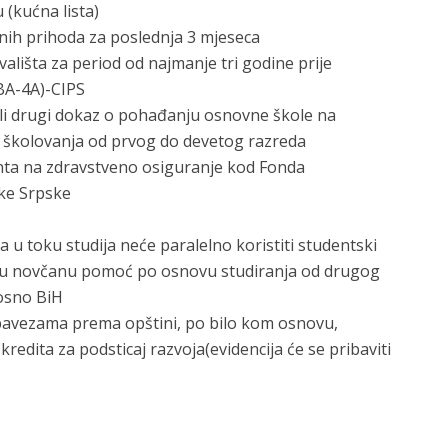
 (kućna lista)
čnih prihoda za poslednja 3 mjeseca
ališta za period od najmanje tri godine prije
BA-4A)-CIPS
 ili drugi dokaz o pohađanju osnovne škole na
d školovanja od prvog do devetog razreda
enta na zdravstveno osiguranje kod Fonda
ke Srpske
a u toku studija neće paralelno koristiti studentski
ovnu novčanu pomoć po osnovu studiranja od drugog
osno BiH
bavezama prema opštini, po bilo kom osnovu,
edita za podsticaj razvoja(evidencija će se pribaviti