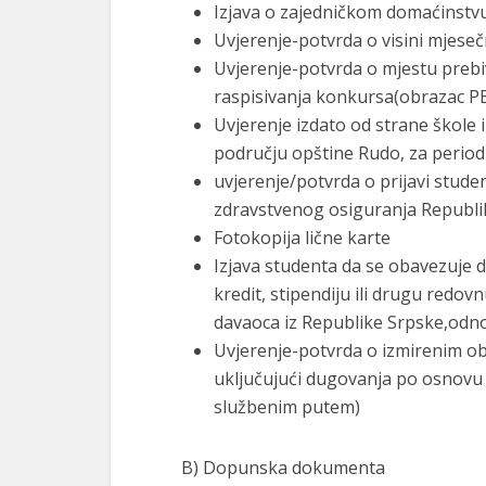
Izjava o zajedničkom domaćinstvu
Uvjerenje-potvrda o visini mjese
Uvjerenje-potvrda o mjestu prebiv
raspisivanja konkursa(obrazac P
Uvjerenje izdato od strane škole
području opštine Rudo, za perio
uvjerenje/potvrda o prijavi stud
zdravstvenog osiguranja Republi
Fotokopija lične karte
Izjava studenta da se obavezuje d
kredit, stipendiju ili drugu red
davaoca iz Republike Srpske,odn
Uvjerenje-potvrda o izmirenim o
uključujući dugovanja po osnovu kr
službenim putem)
B) Dopunska dokumenta