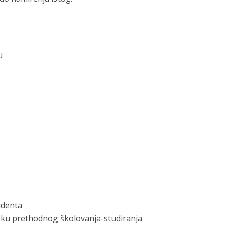
u
udenta
toku prethodnog školovanja-studiranja