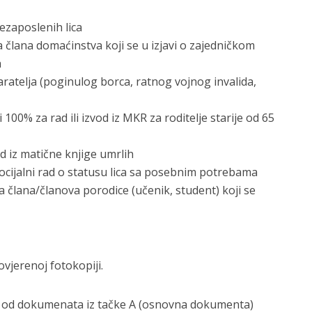
ezaposlenih lica
a člana domaćinstva koji se u izjavi o zajedničkom
a
staratelja (poginulog borca, ratnog vojnog invalida,
00% za rad ili izvod iz MKR za roditelje starije od 65
od iz matične knjige umrlih
ocijalni rad o statusu lica sa posebnim potrebama
 člana/članova porodice (učenik, student) koji se
ovjerenoj fotokopiji.
ki od dokumenata iz tačke A (osnovna dokumenta)