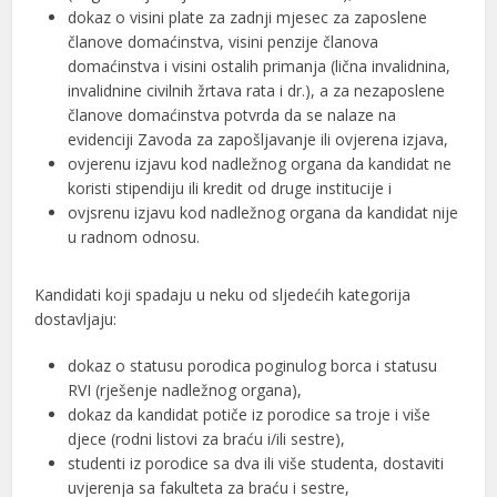
dokaz o visini plate za zadnji mjesec za zaposlene
članove domaćinstva, visini penzije članova
domaćinstva i visini ostalih primanja (lična invalidnina,
invalidnine civilnih žrtava rata i dr.), a za nezaposlene
članove domaćinstva potvrda da se nalaze na
evidenciji Zavoda za zapošljavanje ili ovjerena izjava,
ovjerenu izjavu kod nadležnog organa da kandidat ne
koristi stipendiju ili kredit od druge institucije i
ovjsrenu izjavu kod nadležnog organa da kandidat nije
u radnom odnosu.
Kandidati koji spadaju u neku od sljedećih kategorija
dostavljaju:
dokaz o statusu porodica poginulog borca i statusu
RVI (rješenje nadležnog organa),
dokaz da kandidat potiče iz porodice sa troje i više
djece (rodni listovi za braću i/ili sestre),
studenti iz porodice sa dva ili više studenta, dostaviti
uvjerenja sa fakulteta za braću i sestre,