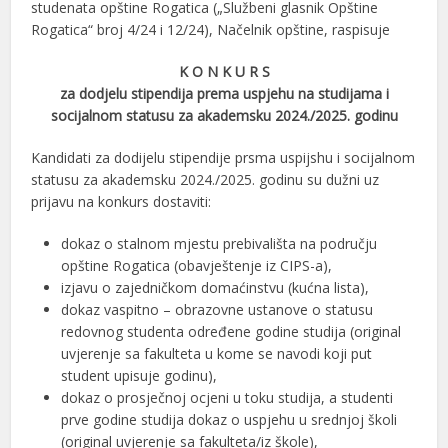
studenata opštine Rogatica („Službeni glasnik Opštine
Rogatica“ broj 4/24 i 12/24), Načelnik opštine, raspisuje
K O N K U R S
za dodjelu stipendija prema uspjehu na studijama i
socijalnom statusu za akademsku 2024./2025. godinu
Kandidati za dodijelu stipendije prsma uspijshu i socijalnom
statusu za akademsku 2024./2025. godinu su dužni uz
prijavu na konkurs dostaviti:
dokaz o stalnom mjestu prebivališta na području
opštine Rogatica (obavještenje iz CIPS-a),
izjavu o zajedničkom domaćinstvu (kućna lista),
dokaz vaspitno – obrazovne ustanove o statusu
redovnog studenta određene godine studija (original
uvjerenje sa fakulteta u kome se navodi koji put
student upisuje godinu),
dokaz o prosječnoj ocjeni u toku studija, a studenti
prve godine studija dokaz o uspjehu u srednjoj školi
(original uvjerenje sa fakulteta/iz škole),