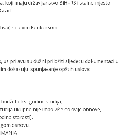
ta, koji imaju državljanstvo BiH–RS i stalno mjesto
 Grad.
buhvaćeni ovim Konkursom.
s, uz prijavu su dužni priložiti sljedeću dokumentaciju
kojim dokazuju ispunjavanje opštih uslova:
 budžeta RS) godine studija,
studija ukupno nije imao više od dvije obnove,
dina starosti),
rugom osnovu.
NIMANJA