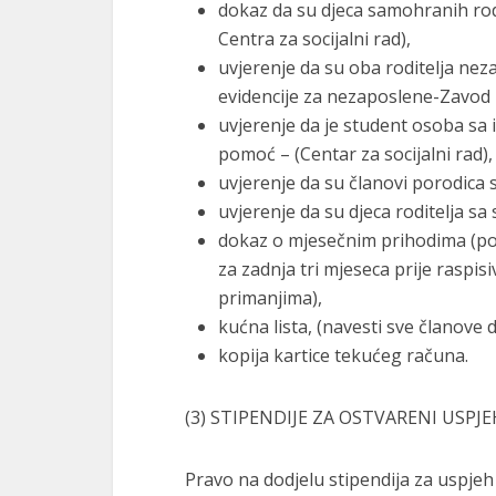
dokaz da su djeca samohranih rodi
Centra za socijalni rad),
uvjerenje da su oba roditelja nez
evidencije za nezaposlene-Zavod za
uvjerenje da je student osoba sa i
pomoć – (Centar za socijalni rad),
uvjerenje da su članovi porodica sa
uvjerenje da su djeca roditelja sa 
dokaz o mjesečnim prihodima (pot
za zadnja tri mjeseca prije raspis
primanjima),
kućna lista, (navesti sve članove 
kopija kartice tekućeg računa.
(3) STIPENDIJE ZA OSTVARENI USPJ
Pravo na dodjelu stipendija za uspjeh 