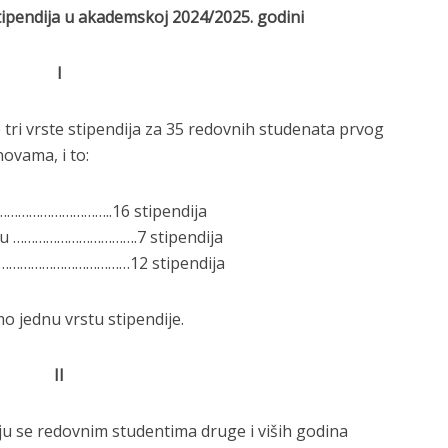
tipendija u akademskoj 2024/2025. godini
I
 tri vrste stipendija za 35 redovnih studenata prvog
novama, i to:
ja…………………………..16 stipendija
usu …………………………….7 stipendija
………………………………………12 stipendija
o jednu vrstu stipendije.
II
ju se redovnim studentima druge i viših godina