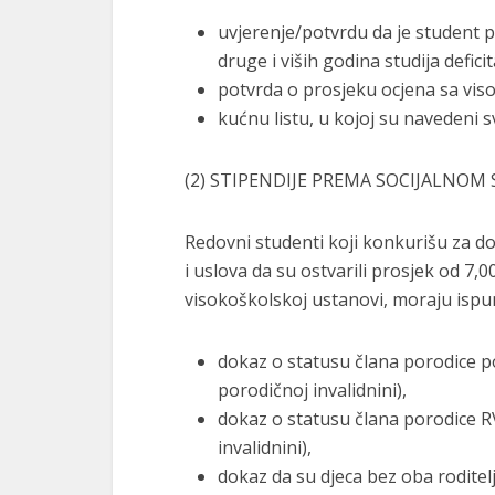
uvjerenje/potvrdu da je student 
druge i viših godina studija defic
potvrda o prosjeku ocjena sa vis
kućnu listu, u kojoj su navedeni s
(2) STIPENDIJE PREMA SOCIJALNOM
Redovni studenti koji konkurišu za d
i uslova da su ostvarili prosjek od 7,
visokoškolskoj ustanovi, moraju ispunja
dokaz o statusu člana porodice p
porodičnoj invalidnini),
dokaz o statusu člana porodice RV
invalidnini),
dokaz da su djeca bez oba roditelj