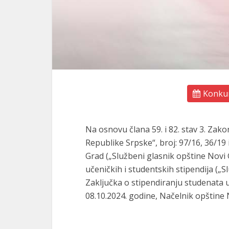
Konkur
Na osnovu člana 59. i 82. stav 3. Zak
Republike Srpske“, broj: 97/16, 36/19 i
Grad („Službeni glasnik opštine Novi Gra
učeničkih i studentskih stipendija („Sl
Zaključka o stipendiranju studenata 
08.10.2024. godine, Načelnik opštine 