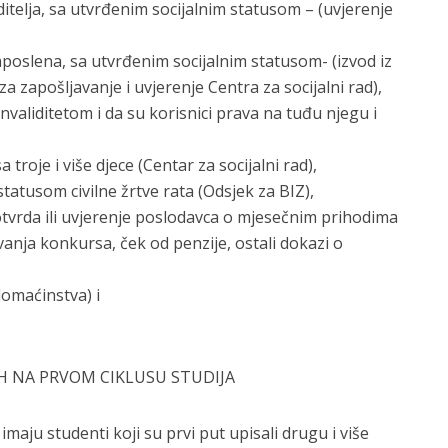
telja, sa utvrđenim socijalnim statusom – (uvjerenje
aposlena, sa utvrđenim socijalnim statusom- (izvod iz
 zapošljavanje i uvjerenje Centra za socijalni rad),
nvaliditetom i da su korisnici prava na tuđu njegu i
 troje i više djece (Centar za socijalni rad),
statusom civilne žrtve rata (Odsjek za BIZ),
vrda ili uvjerenje poslodavca o mjesečnim prihodima
ivanja konkursa, ček od penzije, ostali dokazi o
domaćinstva) i
EH NA PRVOM CIKLUSU STUDIJA
imaju studenti koji su prvi put upisali drugu i više