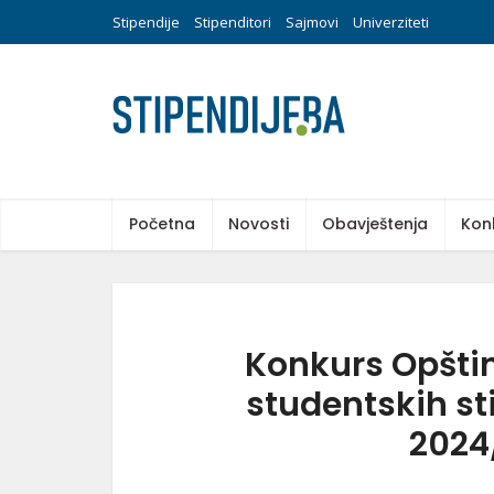
Stipendije
Stipenditori
Sajmovi
Univerziteti
Početna
Novosti
Obavještenja
Kon
Konkurs Opštin
studentskih s
2024