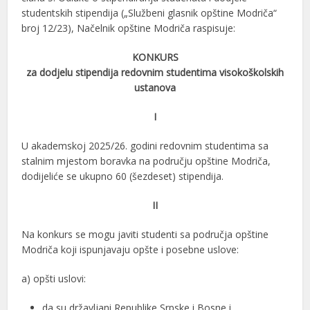
studentskih stipendija („Službeni glasnik opštine Modriča“
broj 12/23), Načelnik opštine Modriča raspisuje:
KONKURS
za dodjelu stipendija redovnim studentima visokoškolskih
ustanova
I
U akademskoj 2025/26. godini redovnim studentima sa
stalnim mjestom boravka na području opštine Modriča,
dodijeliće se ukupno 60 (šezdeset) stipendija.
II
Na konkurs se mogu javiti studenti sa područja opštine
Modriča koji ispunjavaju opšte i posebne uslove:
a) opšti uslovi:
da su državljani Republike Srpske i Bosne i