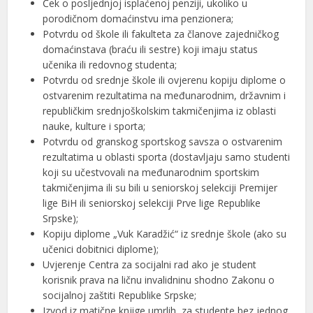
Ček o posljednjoj isplaćenoj penziji, ukoliko u
porodičnom domaćinstvu ima penzionera;
Potvrdu od škole ili fakulteta za članove zajedničkog
domaćinstava (braću ili sestre) koji imaju status
učenika ili redovnog studenta;
Potvrdu od srednje škole ili ovjerenu kopiju diplome o
ostvarenim rezultatima na međunarodnim, državnim i
republičkim srednjoškolskim takmičenjima iz oblasti
nauke, kulture i sporta;
Potvrdu od granskog sportskog savsza o ostvarenim
rezultatima u oblasti sporta (dostavljaju samo studenti
koji su učestvovali na međunarodnim sportskim
takmičenjima ili su bili u seniorskoj selekciji Premijer
lige BiH ili seniorskoj selekciji Prve lige Republike
Srpske);
Kopiju diplome „Vuk Karadžić“ iz srednje škole (ako su
učenici dobitnici diplome);
Uvjerenje Centra za socijalni rad ako je student
korisnik prava na ličnu invalidninu shodno Zakonu o
socijalnoj zaštiti Republike Srpske;
Izvod iz matične knjige umrlih, za studente bez jednog