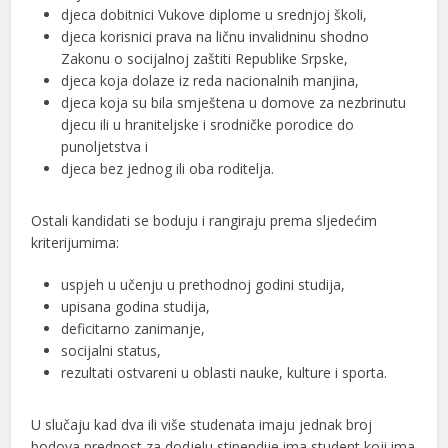
djeca dobitnici Vukove diplome u srednjoj školi,
djeca korisnici prava na ličnu invalidninu shodno
Zakonu o socijalnoj zaštiti Republike Srpske,
djeca koja dolaze iz reda nacionalnih manjina,
djeca koja su bila smještena u domove za nezbrinutu
djecu ili u hraniteljske i srodničke porodice do
punoljetstva i
djeca bez jednog ili oba roditelja.
Ostali kandidati se boduju i rangiraju prema sljedećim
kriterijumima:
uspjeh u učenju u prethodnoj godini studija,
upisana godina studija,
deficitarno zanimanje,
socijalni status,
rezultati ostvareni u oblasti nauke, kulture i sporta.
U slučaju kad dva ili više studenata imaju jednak broj
bodova prednost za dodjelu stipendije ima student koji ima