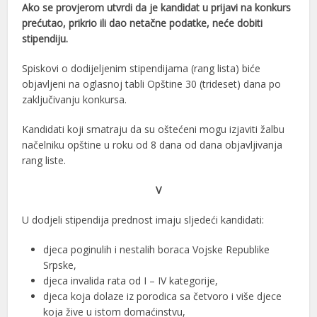
Ako se provjerom utvrdi da je kandidat u prijavi na konkurs
prećutao, prikrio ili dao netačne podatke, neće dobiti
stipendiju.
Spiskovi o dodijeljenim stipendijama (rang lista) biće
objavljeni na oglasnoj tabli Opštine 30 (trideset) dana po
zaključivanju konkursa.
Kandidati koji smatraju da su oštećeni mogu izjaviti žalbu
načelniku opštine u roku od 8 dana od dana objavljivanja
rang liste.
V
U dodjeli stipendija prednost imaju sljedeći kandidati:
djeca poginulih i nestalih boraca Vojske Republike
Srpske,
djeca invalida rata od I – IV kategorije,
djeca koja dolaze iz porodica sa četvoro i više djece
koja žive u istom domaćinstvu,