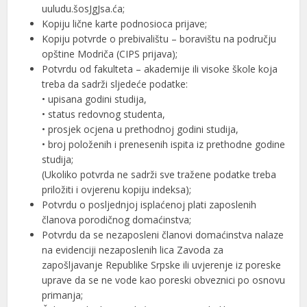
uuludu.šosJgJsa.ća;
Kopiju lične karte podnosioca prijave;
Kopiju potvrde o prebivalištu – boravištu na području
opštine Modriča (CIPS prijava);
Potvrdu od fakulteta – akademije ili visoke škole koja
treba da sadrži sljedeće podatke:
• upisana godini studija,
• status redovnog studenta,
• prosjek ocjena u prethodnoj godini studija,
• broj položenih i prenesenih ispita iz prethodne godine
studija;
(Ukoliko potvrda ne sadrži sve tražene podatke treba
priložiti i ovjerenu kopiju indeksa);
Potvrdu o posljednjoj isplaćenoj plati zaposlenih
članova porodičnog domaćinstva;
Potvrdu da se nezaposleni članovi domaćinstva nalaze
na evidenciji nezaposlenih lica Zavoda za
zapošljavanje Republike Srpske ili uvjerenje iz poreske
uprave da se ne vode kao poreski obveznici po osnovu
primanja;