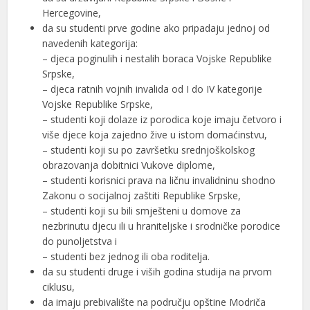
Hercegovine,
da su studenti prve godine ako pripadaju jednoj od
navedenih kategorija:
– djeca poginulih i nestalih boraca Vojske Republike
Srpske,
– djeca ratnih vojnih invalida od I do IV kategorije
Vojske Republike Srpske,
– studenti koji dolaze iz porodica koje imaju četvoro i
više djece koja zajedno žive u istom domaćinstvu,
– studenti koji su po završetku srednjoškolskog
obrazovanja dobitnici Vukove diplome,
– studenti korisnici prava na ličnu invalidninu shodno
Zakonu o socijalnoj zaštiti Republike Srpske,
– studenti koji su bili smješteni u domove za
nezbrinutu djecu ili u hraniteljske i srodničke porodice
do punoljetstva i
– studenti bez jednog ili oba roditelja.
da su studenti druge i viših godina studija na prvom
ciklusu,
da imaju prebivalište na području opštine Modriča