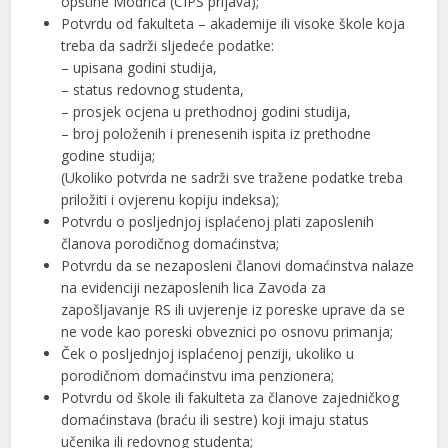
opštine Modriča (CIPS prijava);
Potvrdu od fakulteta – akademije ili visoke škole koja
treba da sadrži sljedeće podatke:
– upisana godini studija,
– status redovnog studenta,
– prosjek ocjena u prethodnoj godini studija,
– broj položenih i prenesenih ispita iz prethodne
godine studija;
(Ukoliko potvrda ne sadrži sve tražene podatke treba
priložiti i ovjerenu kopiju indeksa);
Potvrdu o posljednjoj isplaćenoj plati zaposlenih
članova porodičnog domaćinstva;
Potvrdu da se nezaposleni članovi domaćinstva nalaze
na evidenciji nezaposlenih lica Zavoda za
zapošljavanje RS ili uvjerenje iz poreske uprave da se
ne vode kao poreski obveznici po osnovu primanja;
Ček o posljednjoj isplaćenoj penziji, ukoliko u
porodičnom domaćinstvu ima penzionera;
Potvrdu od škole ili fakulteta za članove zajedničkog
domaćinstava (braću ili sestre) koji imaju status
učenika ili redovnog studenta;