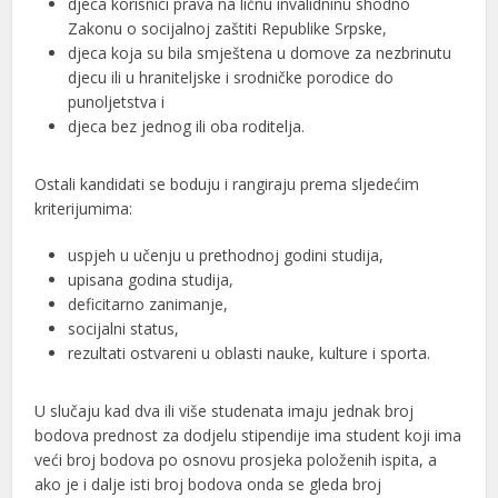
djeca korisnici prava na ličnu invalidninu shodno
Zakonu o socijalnoj zaštiti Republike Srpske,
djeca koja su bila smještena u domove za nezbrinutu
djecu ili u hraniteljske i srodničke porodice do
punoljetstva i
djeca bez jednog ili oba roditelja.
Ostali kandidati se boduju i rangiraju prema sljedećim
kriterijumima:
uspjeh u učenju u prethodnoj godini studija,
upisana godina studija,
deficitarno zanimanje,
socijalni status,
rezultati ostvareni u oblasti nauke, kulture i sporta.
U slučaju kad dva ili više studenata imaju jednak broj
bodova prednost za dodjelu stipendije ima student koji ima
veći broj bodova po osnovu prosjeka položenih ispita, a
ako je i dalje isti broj bodova onda se gleda broj