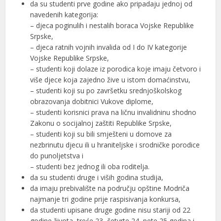
da su studenti prve godine ako pripadaju jednoj od
navedenih kategorija:
– djeca poginulih i nestalih boraca Vojske Republike
Srpske,
– djeca ratnih vojnih invalida od I do IV kategorije
Vojske Republike Srpske,
– studenti koji dolaze iz porodica koje imaju četvoro i
više djece koja zajedno žive u istom domaćinstvu,
– studenti koji su po završetku srednjoškolskog
obrazovanja dobitnici Vukove diplome,
– studenti korisnici prava na ličnu invalidninu shodno
Zakonu o socijalnoj zaštiti Republike Srpske,
– studenti koji su bili smješteni u domove za
nezbrinutu djecu ili u hraniteljske i srodničke porodice
do punoljetstva i
– studenti bez jednog ili oba roditelja.
da su studenti druge i viših godina studija,
da imaju prebivalište na području opštine Modriča
najmanje tri godine prije raspisivanja konkursa,
da studenti upisane druge godine nisu stariji od 22
godine života, treće 23, četvrte 24, pete 25 godina i