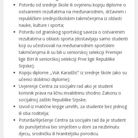
Potvrdu od srednje škole ili ovjerenu kopiju diplome o
ostvarenim rezultatima na međunarodnim, državnim i
republičkim srednjoškolskim takmičenjima iz oblasti
nauke, kulture i sporta;
Potvrdu od granskog sportskog saveza o ostvarenim
rezultatima u oblasti sporta (dostavljaju samo studenti
koji su učestvovali na međunarodnim sportskim
takmičenjima ili su bili u seniorskoj selekciji Premijer
lige BiH ili seniorskoj selekciji Prve lige Republike
Srpske);
Kopiju diplome ,,Vuk Karadžić“ iz srednje škole (ako su
učenici dobitnici diplome);
Uvjerenje Centra za socijalni rad ako je student
korisnik prava na ličnu invalidninu shodno Zakonu o
socijalnoj zaštiti Republike Srpske;
Izvod iz matične knjige umrlih, za studente bez jednog
ili oba roditelja;
Potvrda/Rješenje Centra za socijalni rad da je student
do punoljetstva bio smješten u dom za nezbrinutu
djecu, srodničku ili hraniteljsku porodicu.