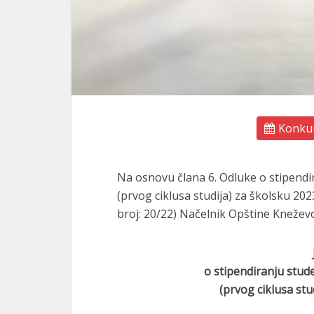
Konkur
Na osnovu člana 6. Odluke o stipend
(prvog ciklusa studija) za školsku 20
broj: 20/22) Načelnik Opštine Kneževo
o stipendiranju stu
(prvog ciklusa stu