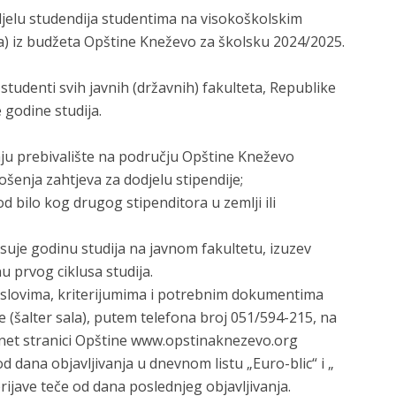
djelu studendija studentima na visokoškolskim
a) iz budžeta Opštine Kneževo za školsku 2024/2025.
studenti svih javnih (državnih) fakulteta, Republike
 godine studija.
imaju prebivalište na području Opštine Kneževo
šenja zahtjeva za dodjelu stipendije;
d bilo kog drugog stipenditora u zemlji ili
suje godinu studija na javnom fakultetu, izuzev
u prvog ciklusa studija.
uslovima, kriterijumima i potrebnim dokumentima
 (šalter sala), putem telefona broj 051/594-215, na
ernet stranici Opštine www.opstinaknezevo.org
 dana objavljivanja u dnevnom listu „Euro-blic“ i „
ijave teče od dana poslednjeg objavljivanja.