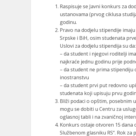
Raspisuje se Javni konkurs za do
ustanovama (prvog ciklusa studij
godinu.
Pravo na dodjelu stipendije imaju 
Srpske i BiH, osim studenata prve
Uslovi za dodjelu stipendija su da:
– da student i njegovi roditelji 
najkraće jednu godinu prije podno
– da student ne prima stipendiju o
inostranstvu
– da student prvi put redovno upi
studenata koji upisuju prvu godin
Bliži podaci o opštim, posebnim 
mogu se dobiti u Centru za usluge
oglasnoj tabli i na zvaničnoj int
Konkurs ostaje otvoren 15 dana od
Službenom glasniku RS“. Rok za pr