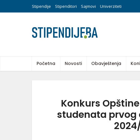
Stipendije
Stipenditori
Sajmovi
Univerziteti
Početna
Novosti
Obavještenja
Kon
Konkurs Opštine
studenata prvog c
2024