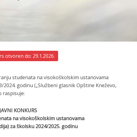
s otvoren do: 29.1.2026.
iranju studenata na visokoškolskim ustanovama
23/2024. godinu („Službeni glasnik Opštine Kneževo,
 raspisuje:
JAVNI KONKURS
denata na visokoškolskim ustanovama
dija) za školsku 2024/2025. godinu