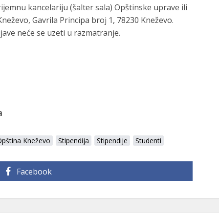
ijemnu kancelariju (šalter sala) Opštinske uprave ili
neževo, Gavrila Principa broj 1, 78230 Kneževo.
ave neće se uzeti u razmatranje.
a
Opština Kneževo
Stipendija
Stipendije
Studenti
Facebook