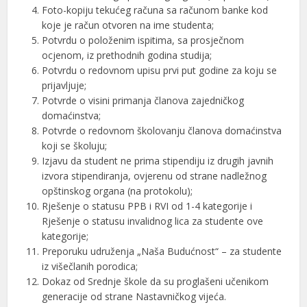
Foto-kopiju tekućeg računa sa računom banke kod
koje je račun otvoren na ime studenta;
Potvrdu o položenim ispitima, sa prosječnom
ocjenom, iz prethodnih godina studija;
Potvrdu o redovnom upisu prvi put godine za koju se
prijavljuje;
Potvrde o visini primanja članova zajedničkog
domaćinstva;
Potvrde o redovnom školovanju članova domaćinstva
koji se školuju;
Izjavu da student ne prima stipendiju iz drugih javnih
izvora stipendiranja, ovjerenu od strane nadležnog
opštinskog organa (na protokolu);
Rješenje o statusu PPB i RVI od 1-4 kategorije i
Rješenje o statusu invalidnog lica za studente ove
kategorije;
Preporuku udruženja „Naša Budućnost“ – za studente
iz višečlanih porodica;
Dokaz od Srednje škole da su proglašeni učenikom
generacije od strane Nastavničkog vijeća.