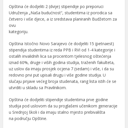
Opština će dodjeliti 2 (dvije) stipendije po preporuci
Udruženja „Naša budućnost“, studentima iz porodica sa
četvero i više djece, a iz sredstava planiranih Budžetom za
ovu
kategoriju.
Opština Istočno Novo Sarajevo će dodjeliti 15 (petnaest)
stipendija studentima iz reda PPB i RVI od 1-4 kategorije i
ostalih invalidnih lica sa procentom tjelesnog oštećenja
iznad 60%, druge i viših godina studija, traženih fakulteta,
uz uslov da imaju prosjek ocjena 7 (sedam) i više, i da su
redovno prvi put upisali drugu i više godine studija. U
slučaju prijave većeg broja studenata, rang lista istih će se
utvrditi u skladu sa Pravilnikom.
Opština će dodjeliti stipendije studentima prve godine
studija pod uslovom da su proglašeni učenikom generacije
u Srednjoj školi i da imaju stalno mjesto prebivališta
na području Opštine.