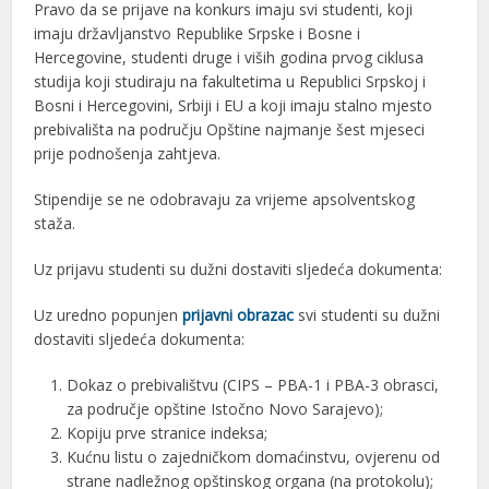
Pravo da se prijave na konkurs imaju svi studenti, koji
imaju državljanstvo Republike Srpske i Bosne i
Hercegovine, studenti druge i viših godina prvog ciklusa
studija koji studiraju na fakultetima u Republici Srpskoj i
Bosni i Hercegovini, Srbiji i EU a koji imaju stalno mjesto
prebivališta na području Opštine najmanje šest mjeseci
prije podnošenja zahtjeva.
Stipendije se ne odobravaju za vrijeme apsolventskog
staža.
Uz prijavu studenti su dužni dostaviti sljedeća dokumenta:
Uz uredno popunjen
prijavni obrazac
svi studenti su dužni
dostaviti sljedeća dokumenta:
Dokaz o prebivalištvu (CIPS – PBA-1 i PBA-3 obrasci,
za područje opštine Istočno Novo Sarajevo);
Kopiju prve stranice indeksa;
Kućnu listu o zajedničkom domaćinstvu, ovjerenu od
strane nadležnog opštinskog organa (na protokolu);