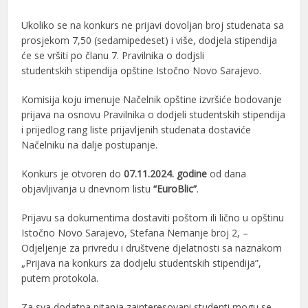
Ukoliko se na konkurs ne prijavi dovoljan broj studenata sa
prosjekom 7,50 (sedamipedeset) i više, dodjela stipendija
će se vršiti po članu 7. Pravilnika o dodjsli
studentskih stipendija opštine Istočno Novo Sarajevo.
Komisija koju imenuje Načelnik opštine izvršiće bodovanje
prijava na osnovu Pravilnika o dodjeli studentskih stipendija
i prijedlog rang liste prijavljenih studenata dostaviće
Načelniku na dalje postupanje.
Konkurs je otvoren do
07.11.2024. godine
od dana
objavljivanja u dnevnom listu
“EuroBlic”
.
Prijavu sa dokumentima dostaviti poštom ili lično u opštinu
Istočno Novo Sarajevo, Stefana Nemanje broj 2, –
Odjeljenje za privredu i društvene djelatnosti sa naznakom
„Prijava na konkurs za dodjelu studentskih stipendija”,
putem protokola.
Za sva dodatna pitanja zainteresovani studenti mogu se