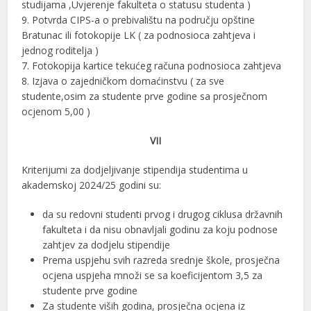
studijama ,Uvjerenje fakulteta o statusu studenta )
9. Potvrda CIPS-a o prebivalištu na području opštine
Bratunac ili fotokopije LK ( za podnosioca zahtjeva i
jednog roditelja )
7. Fotokopija kartice tekućeg računa podnosioca zahtjeva
8. Izjava o zajedničkom domaćinstvu ( za sve
studente,osim za studente prve godine sa prosječnom
ocjenom 5,00 )
VII
Kriterijumi za dodjeljivanje stipendija studentima u
akademskoj 2024/25 godini su:
da su redovni studenti prvog i drugog ciklusa državnih
fakulteta i da nisu obnavljali godinu za koju podnose
zahtjev za dodjelu stipendije
Prema uspjehu svih razreda srednje škole, prosječna
ocjena uspjeha množi se sa koeficijentom 3,5 za
studente prve godine
Za studente viših godina, prosječna ocjena iz