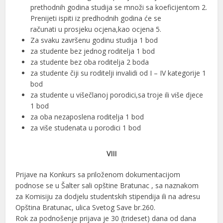
prethodnih godina studija se množi sa koeficijentom 2.
Prenijeti ispiti iz predhodnih godina će se
računati u prosjeku ocjena,kao ocjena 5.
Za svaku završenu godinu studija 1 bod
za studente bez jednog roditelja 1 bod
za studente bez oba roditelja 2 boda
za studente čiji su roditelji invalidi od I – IV kategorije 1
bod
za studente u višečlanoj porodici,sa troje ili više djece
1 bod
za oba nezaposlena roditelja 1 bod
za više studenata u porodici 1 bod
VIII
Prijave na Konkurs sa priloženom dokumentacijom
podnose se u Šalter sali opštine Bratunac , sa naznakom
za Komisiju za dodjelu studentskih stipendija ili na adresu
Opština Bratunac, ulica Svetog Save br.260.
Rok za podnošenje prijava je 30 (trideset) dana od dana