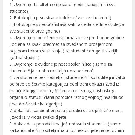
1. Uvjerenje fakulteta o upisanoj godini studija ( za sve
studente)
2. Fotokopiju prve strane indeksa ( za sve studente )
3. Fotokopije svjedočanstava svih razreda srednje škole(za
sve studente prve godine)
4. Uvjerenje o položenim ispitima za sve prethodne godine
, ocjena za svaki predmet,sa izvedenom prosječnom
ocjenom tokom studiranja ( za studente druge ili starijih
godina studija )
5. Uvjerenje iz evidencije nezaposlenih lica ( samo za
studente čija su oba roditelja nezaposlena)
6. Za studente bez roditelja i studente čiji su roditelji invalidi
od prve do četvrte kategorije,neophodni dokazi (Izvod iz
matične knjige umrlih ,Rješenje nadležnog opštinskog
organa o statusu člana porodice ratnog vojnog invalida od
prve do četvrte kategorije )
7. dokaz da kandidat pripada porodici sa troje ili više djece
(Izvod iz MKR za svako dijete)
8. dokaz da u porodici ima još redovnih studenata ( samo
za kandidate čiji roditelji imaju još neko dijete na redovnim