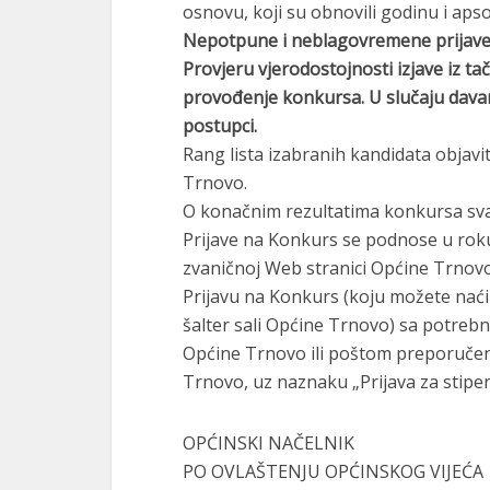
osnovu, koji su obnovili godinu i aps
Nepotpune i neblagovremene prijave 
Provjeru vjerodostojnosti izjave iz ta
provođenje konkursa. U slučaju davan
postupci.
Rang lista izabranih kandidata objavit
Trnovo.
O konačnim rezultatima konkursa svaki
Prijave na Konkurs se podnose u rok
zvaničnoj Web stranici Općine Trnovo
Prijavu na Konkurs (koju možete naći 
šalter sali Općine Trnovo) sa potreb
Općine Trnovo ili poštom preporuče
Trnovo, uz naznaku „Prijava za stipen
OPĆINSKI NAČELNIK
PO OVLAŠTENJU OPĆINSKOG VIJEĆA