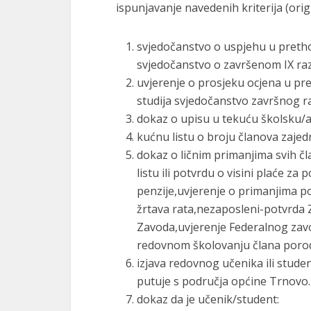
ispunjavanje navedenih kriterija (origi
svjedočanstvo o uspjehu u pretho
svjedočanstvo o završenom IX ra
uvjerenje o prosjeku ocjena u pr
studija svjedočanstvo završnog ra
dokaz o upisu u tekuću školsku
kućnu listu o broju članova zaje
dokaz o ličnim primanjima svih č
listu ili potvrdu o visini plaće za
penzije,uvjerenje o primanjima po 
žrtava rata,nezaposleni-potvrda Z
Zavoda,uvjerenje Federalnog zavo
redovnom školovanju člana porodi
izjava redovnog učenika ili stude
putuje s područja općine Trnovo.
dokaz da je učenik/student: