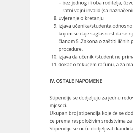
– bez jednog ili oba roditelja, (izv
– ratni vojni invalid (sa naznačen
uvjerenje o kretanju
izjava učenika/studenta,odnosno r
kojom se daje saglasnost da se nj
članom 5 .Zakona o zaštiti lični
procedure,
izjava da učenik /student ne pr
dokaz o tekućem računu, a za malo
IV. OSTALE NAPOMENE
Stipendije se dodjeljuju za jednu red
mjeseci.
Ukupan broj stipendija koje će se dod
će prema raspoloživim sredstvima za
Stipendije se neće dodjeljivati kandi