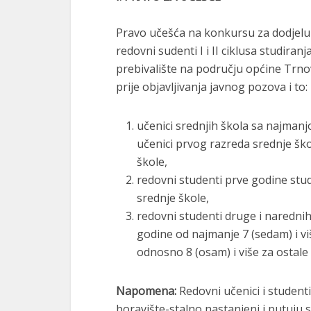
Pravo učešća na konkursu za dodjelu s
redovni sudenti I i II ciklusa studiranj
prebivalište na području općine Trn
prije objavljivanja javnog pozova i to:
učenici srednjih škola sa najman
učenici prvog razreda srednje šk
škole,
redovni studenti prve godine stu
srednje škole,
redovni studenti druge i naredni
godine od najmanje 7 (sedam) i vi
odnosno 8 (osam) i više za ostale 
Napomena:
Redovni učenici i studenti 
boravište-stalno nastanjeni i putuju 