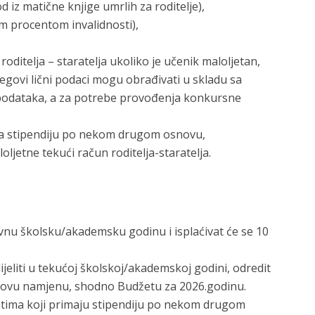
od iz matične knjige umrlih za roditelje),
im procentom invalidnosti),
oditelja – staratelja ukoliko je učenik maloljetan,
egovi lični podaci mogu obrađivati u skladu sa
h podataka, a za potrebe provođenja konkursne
ima stipendiju po nekom drugom osnovu,
ljetne tekući račun roditelja-staratelja.
ovnu školsku/akademsku godinu i isplaćivat će se 10
ijeliti u tekućoj školskoj/akademskoj godini, odredit
 ovu namjenu, shodno Budžetu za 2026.godinu.
datima koji primaju stipendiju po nekom drugom