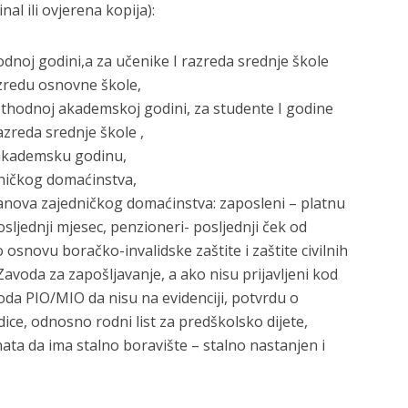
nal ili ovjerena kopija):
dnoj godini,a za učenike I razreda srednje škole
zredu osnovne škole,
ethodnoj akademskoj godini, za studente I godine
zreda srednje škole ,
/akademsku godinu,
dničkog domaćinstva,
lanova zajedničkog domaćinstva: zaposleni – platnu
 posljednji mjesec, penzioneri- posljednji ček od
osnovu boračko-invalidske zaštite i zaštite civilnih
avoda za zapošljavanje, a ako nisu prijavljeni kod
da PIO/MIO da nisu na evidenciji, potvrdu o
ce, odnosno rodni list za predškolsko dijete,
nata da ima stalno boravište – stalno nastanjen i