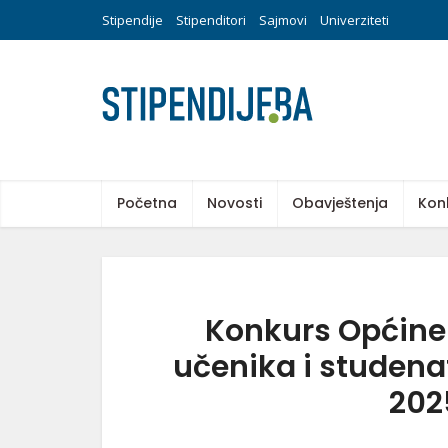
Stipendije
Stipenditori
Sajmovi
Univerziteti
Početna
Novosti
Obavještenja
Kon
Konkurs Općine 
učenika i studen
202