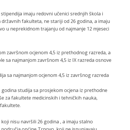
tipendija imaju redovni učenici srednjih škola i
a državnih fakulteta, ne stariji od 26 godina, a imaju
ovo u neprekidnom trajanju od najmanje 12 mjeseci
jom završnom ocjenom 4,5 iz prethodnog razreda, a
ole sa najmanjom završnom 4,5 iz IX razreda osnove
dija sa najmanjom ocjenom 4,5 iz završnog razreda
h godina studija sa prosjekom ocjena iz prethodne
še za fakultete medicinskih i tehničkih nauka,
fakultete.
koji nisu navršili 26 godina , a imaju stalno
s područja općine Trnovo, koji ne ispunjavaju