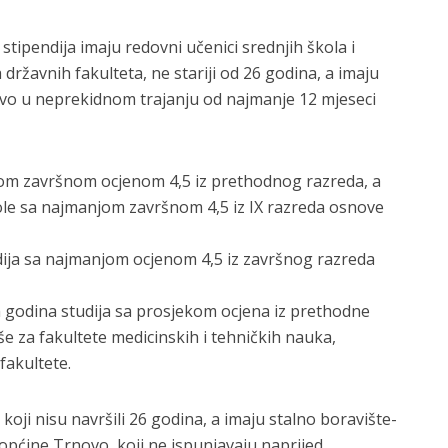
tipendija imaju redovni učenici srednjih škola i
a državnih fakulteta, ne stariji od 26 godina, a imaju
ovo u neprekidnom trajanju od najmanje 12 mjeseci
jom završnom ocjenom 4,5 iz prethodnog razreda, a
ole sa najmanjom završnom 4,5 iz IX razreda osnove
dija sa najmanjom ocjenom 4,5 iz završnog razreda
h godina studija sa prosjekom ocjena iz prethodne
še za fakultete medicinskih i tehničkih nauka,
fakultete.
 koji nisu navršili 26 godina, a imaju stalno boravište-
 općine Trnovo, koji ne ispunjavaju naprijed