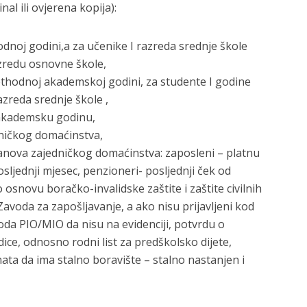
nal ili ovjerena kopija):
dnoj godini,a za učenike I razreda srednje škole
zredu osnovne škole,
ethodnoj akademskoj godini, za studente I godine
zreda srednje škole ,
/akademsku godinu,
dničkog domaćinstva,
lanova zajedničkog domaćinstva: zaposleni – platnu
 posljednji mjesec, penzioneri- posljednji ček od
osnovu boračko-invalidske zaštite i zaštite civilnih
avoda za zapošljavanje, a ako nisu prijavljeni kod
da PIO/MIO da nisu na evidenciji, potvrdu o
ce, odnosno rodni list za predškolsko dijete,
nata da ima stalno boravište – stalno nastanjen i