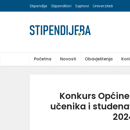
Stipendije
Stipenditori
Sajmovi
Univerziteti
Početna
Novosti
Obavještenja
Kon
Konkurs Općine 
učenika i studen
202