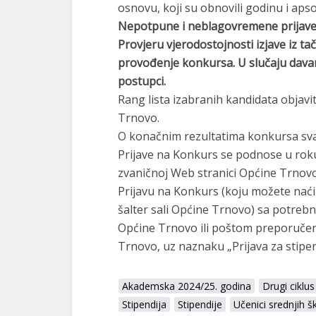
osnovu, koji su obnovili godinu i aps
Nepotpune i neblagovremene prijave 
Provjeru vjerodostojnosti izjave iz ta
provođenje konkursa. U slučaju davan
postupci.
Rang lista izabranih kandidata objavit
Trnovo.
O konačnim rezultatima konkursa svaki
Prijave na Konkurs se podnose u rok
zvaničnoj Web stranici Općine Trnovo
Prijavu na Konkurs (koju možete naći 
šalter sali Općine Trnovo) sa potreb
Općine Trnovo ili poštom preporuče
Trnovo, uz naznaku „Prijava za stipen
Akademska 2024/25. godina
Drugi ciklus
Stipendija
Stipendije
Učenici srednjih š