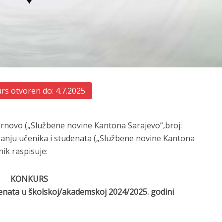
s otvoren do: 4.7.2025.
Trnovo („Službene novine Kantona Sarajevo“,broj:
ndiranju učenika i studenata („Službene novine Kantona
nik raspisuje:
KONKURS
denata u školskoj/akademskoj 2024/2025. godini