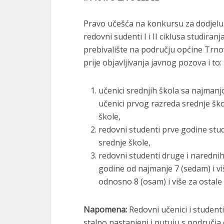
Pravo učešća na konkursu za dodjelu s
redovni sudenti I i II ciklusa studiranj
prebivalište na području općine Trn
prije objavljivanja javnog pozova i to:
učenici srednjih škola sa najman
učenici prvog razreda srednje šk
škole,
redovni studenti prve godine stu
srednje škole,
redovni studenti druge i naredni
godine od najmanje 7 (sedam) i vi
odnosno 8 (osam) i više za ostale 
Napomena:
Redovni učenici i studenti
stalno nastanjeni i putuju s područja