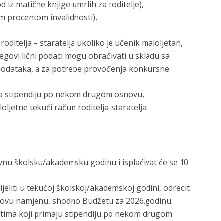
od iz matične knjige umrlih za roditelje),
im procentom invalidnosti),
oditelja – staratelja ukoliko je učenik maloljetan,
egovi lični podaci mogu obrađivati u skladu sa
h podataka, a za potrebe provođenja konkursne
ima stipendiju po nekom drugom osnovu,
ljetne tekući račun roditelja-staratelja.
ovnu školsku/akademsku godinu i isplaćivat će se 10
ijeliti u tekućoj školskoj/akademskoj godini, odredit
 ovu namjenu, shodno Budžetu za 2026.godinu.
datima koji primaju stipendiju po nekom drugom