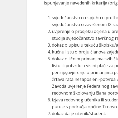
ispunjavanje navedenih kriterija (origi
svjedočanstvo o uspjehu u pretho
svjedočanstvo o završenom IX ra
uvjerenje o prosjeku ocjena u pr
studija svjedočanstvo završnog ra
dokaz o upisu u tekuću školsku
kućnu listu o broju članova zaje
dokaz o ličnim primanjima svih č
listu ili potvrdu o visini plaće za
penzije,uvjerenje o primanjima po 
žrtava rata,nezaposleni-potvrda Z
Zavoda,uvjerenje Federalnog zavo
redovnom školovanju člana porodi
izjava redovnog učenika ili stude
putuje s područja općine Trnovo.
dokaz da je učenik/student: