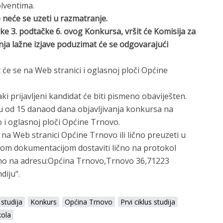
olventima.
neće se uzeti u razmatranje.
čke 3. podtačke 6. ovog Konkursa, vršit će Komisija za
ja lažne izjave poduzimat će se odgovarajući
 će se na Web stranici i oglasnoj ploči Općine
 prijavljeni kandidat će biti pismeno obaviješten.
u od 15 danaod dana objavljivanja konkursa na
 i oglasnoj ploči Općine Trnovo.
na Web stranici Općine Trnovo ili lično preuzeti u
nom dokumentacijom dostaviti lično na protokol
no na adresu:Općina Trnovo,Trnovo 36,71223
diju“.
 studija
Konkurs
Općina Trnovo
Prvi ciklus studija
kola