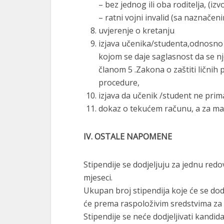
– bez jednog ili oba roditelja, (izv
– ratni vojni invalid (sa naznačen
uvjerenje o kretanju
izjava učenika/studenta,odnosno r
kojom se daje saglasnost da se nj
članom 5 .Zakona o zaštiti lični
procedure,
izjava da učenik /student ne pr
dokaz o tekućem računu, a za malo
IV. OSTALE NAPOMENE
Stipendije se dodjeljuju za jednu red
mjeseci.
Ukupan broj stipendija koje će se dod
će prema raspoloživim sredstvima za
Stipendije se neće dodjeljivati kandi