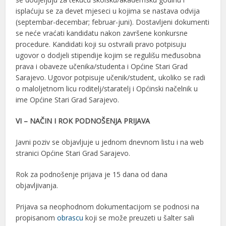
isplaćuju se za devet mjeseci u kojima se nastava odvija
(septembar-decembar; februar-juni). Dostavljeni dokumenti
se neće vraćati kandidatu nakon završene konkursne
procedure. Kandidati koji su ostvraili pravo potpisuju
ugovor o dodjeli stipendije kojim se regulišu međusobna
prava i obaveze učenika/studenta i Općine Stari Grad
Sarajevo. Ugovor potpisuje učenik/student, ukoliko se radi
o maloljetnom licu roditelj/staratelj i Općinski načelnik u
ime Općine Stari Grad Sarajevo.
VI – NAČIN I ROK PODNOŠENJA PRIJAVA
Javni poziv se objavljuje u jednom dnevnom listu i na web
stranici Općine Stari Grad Sarajevo.
Rok za podnošenje prijava je 15 dana od dana
objavljivanja.
Prijava sa neophodnom dokumentacijom se podnosi na
propisanom
obrascu
koji se može preuzeti u šalter sali