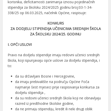
korisnika, deficitarnosti zanimanja iznosu pojedinačnih
stipendija za školsku 2024/2025 godinu broj:03-1-34-
338/25 op 06.03.2025, načelnik Općine, raspisuje:
KONKURS
ZA DODJELU STIPENDIJA UČENICIMA SREDNJIH ŠKOLA
ZA ŠKOLSKU 2024/25. GODINU
I. OPĆI USLOVI
Pravo na dodjelu stipendije imaju redovni učenici srednjih
škola, koji ispunjavaju opće uslove za dodjelu stipendija, i
to:
da su državljani Bosne i Hercegovine,
da imaju prebivalište na području Općine Foča
najmanje šest mjeseci prije raspisivanja konkursa za
dodjelu stipendija ,
da su redovni učenici srednjih škola koji ne obnavljaju
razred iz predthodne školske godine,
da ne primaju stipendiju, kredit ili neki drugi oblik