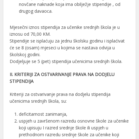
novčane naknade koja ima obilježje stipendije , od
drugog davaoca.
Mjesečni iznos stipendija za učenike srednjih škola je u
iznosu od 70,00 KM.
Stipendije se isplaćuju za jednu školsku godinu i isplaćivat
će se 8 (osam) mjeseci u kojima se nastava odvija u
školskoj godini.
Dodjeljuje se 5 (pet) stipendija učenicima srednjih škola.
II. KRITERIJI ZA OSTVARIVANJE PRAVA NA DODJELU
STIPENDIJA
Kriteriji za ostvarivanje prava na dodjelu stipendija
učenicima srednjih škola, su:
deficitarnost zanimanja,
uspjeh u završenom razredu osnovne škole za učenike
koji upisuju I razred srednje škole ili uspjeh u
prethodnom razredu srednje škole za učenike koji