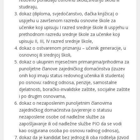
studiraju,
dokaz (diploma, svjedočanstvo, đačka knjižica) o
uspjehu u završenom razredu osnovne škole za
učenike koji upisuju I razred srednje škole ili uspjehu u
prethodnom razredu srednje škole za učenike koji
upisuju II, III, IV razred srednje škole,
dokaz o ostvarenom priznanju – učenik generacije, u
osnovnoj ili srednjoj školi,
dokaz o ukupnim mjesečnim primanjima/prihodima za
punoljetne članove zajedničkog domaćinstva (izuzev
onih koji imaju status redovnog učenika ili studenta)
po osnovu: radnog odnosa, penzije, samostalne
djelatnosti, boračko-invalidske zaštite, socijalne zaštite
i po drugim osnovama,
dokaz o nezaposlenim punoljetnim članovima
zajedničkog domaćinstva (uvjerenje o statusu
nezaposlene osobe od nadležne službe za
zapošljavanje ili od nadležne službe PIO da se vodi
kao osigurana osoba po osnovu radnog odnosa),
dokaz da je kandidat bez jednog ili oba roditelja (izvod