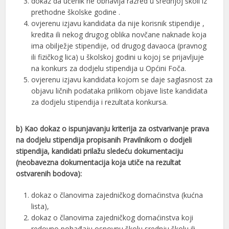
dokaz da učenik ne obnavlja razred u srednjoj školi iz
prethodne školske godine .
ovjerenu izjavu kandidata da nije korisnik stipendije ,
kredita ili nekog drugog oblika novčane naknade koja
ima obilježje stipendije, od drugog davaoca (pravnog
ili fizičkog lica) u školskoj godini u kojoj se prijavljuje
na konkurs za dodjelu stipendija u Općini Foča.
ovjerenu izjavu kandidata kojom se daje saglasnost za
objavu ličnih podataka prilikom objave liste kandidata
za dodjelu stipendija i rezultata konkursa.
b) Kao dokaz o ispunjavanju kriterija za ostvarivanje prava
na dodjelu stipendija propisanih Pravilnikom o dodjeli
stipendija, kandidati prilažu sledeću dokumentaciju
(neobavezna dokumentacija koja utiče na rezultat
ostvarenih bodova):
dokaz o članovima zajedničkog domaćinstva (kućna
lista),
dokaz o članovima zajedničkog domaćinstva koji
redovno pohađaju osnovnu školu,srednju školu ili