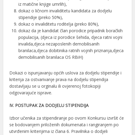
iz matične knjige umrlih),
dokaz o ličnom invaliditetu kandidata za dodjelu
stipendije (preko 50%),
dokaz o invaliditetu roditelja (preko 80%),
dokaz da je kandidat član porodice pripadnik boračkih
populacija, (djeca iz porodice šehida, djeca ratni vojni
invalida,djeca nezaposlenih demobilisanih
branilaca,djeca dobitinika ratnih vojnih priznanja,djeca
demobilisanih branilaca OS RBiH)
Dokazi o ispunjavanju općih uslova za dodjelu stipendije i
kriterija za ostvarivanje prava na dodjelu stipendija
dostavljaju se u orginalu ili ovjerenoj fotokopiji
odgovarajuće isprave.
IV. POSTUPAK ZA DODJELU STIPENDIJA
Izbor učenika za stipendiranje po ovom Konkursu izvršit će
se bodovanjem priloženih dokumenata i rangiranjem po
utvrđenim kriterijima iz člana 6. Pravilnika o dodjeli