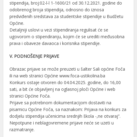
stipendija, broj:02-l-l 1-1600/21 od 30.12.2021. godine do
odobrenog broja stipendija, odnosno do iznosa
predviđenih sredstava za studentske stipendije u Budžetu
Općine.
Detaljniji uslovi u vezi stipendiranja regulisat će se
ugovorom o stipendiranju, kojim će se urediti međusobna
prava i obaveze davaoca i korisnika stipendije.
V. PODNOŠENJE PRIJAVE
Obrazac prijave se može preuzeti u šalter Sali općine Foča
ili na web stranici Općine www.foca-ustikolina.ba
Konkurs ostaje otvoren do 04.04.2025. godine, do 16,00
sati, a bit će objavljenj na oglasnoj ploči Općine i web
stranici Općine Foča.
Prijave sa potrebnom dokumentacijom dostaviti na
pisarnicu Općine Foča, sa naznakom: Prijava na konkurs za
dodjelu stipendija učenicima srednjih škola -,ne otvaraj”.
Nepotpune i neblagovremene prijave neće se uzeti u
razmatranje.