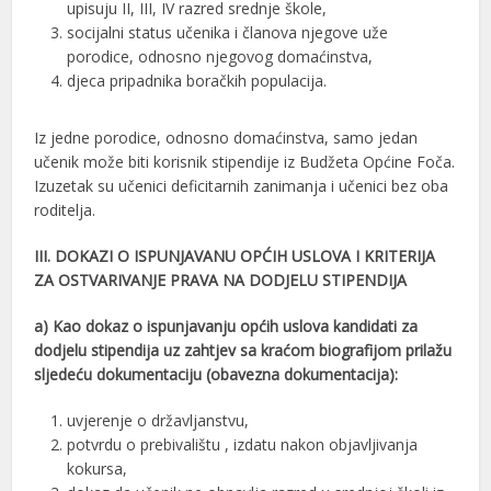
upisuju II, III, IV razred srednje škole,
socijalni status učenika i članova njegove uže
porodice, odnosno njegovog domaćinstva,
djeca pripadnika boračkih populacija.
Iz jedne porodice, odnosno domaćinstva, samo jedan
učenik može biti korisnik stipendije iz Budžeta Općine Foča.
Izuzetak su učenici deficitarnih zanimanja i učenici bez oba
roditelja.
III. DOKAZI O ISPUNJAVANU OPĆIH USLOVA I KRITERIJA
ZA OSTVARIVANJE PRAVA NA DODJELU STIPENDIJA
a) Kao dokaz o ispunjavanju općih uslova kandidati za
dodjelu stipendija uz zahtjev sa kraćom biografijom prilažu
sljedeću dokumentaciju (obavezna dokumentacija):
uvjerenje o državljanstvu,
potvrdu o prebivalištu , izdatu nakon objavljivanja
kokursa,