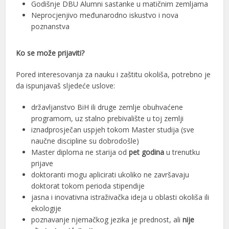
Godišnje DBU Alumni sastanke u matičnim zemljama
Neprocjenjivo međunarodno iskustvo i nova
poznanstva
Ko se može prijaviti?
Pored interesovanja za nauku i zaštitu okoliša, potrebno je
da ispunjavaš sljedeće uslove:
državljanstvo BiH ili druge zemlje obuhvaćene
programom, uz stalno prebivalište u toj zemlji
iznadprosječan uspjeh tokom Master studija (sve
naučne discipline su dobrodošle)
Master diploma ne starija od
pet godina
u trenutku
prijave
doktoranti mogu aplicirati ukoliko ne završavaju
doktorat tokom perioda stipendije
jasna i inovativna istraživačka ideja u oblasti okoliša ili
ekologije
poznavanje njemačkog jezika je prednost, ali
nije