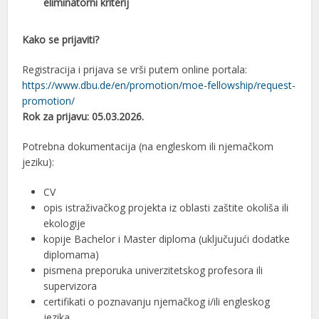
eliminatorni kriterij
Kako se prijaviti?
Registracija i prijava se vrši putem online portala:
https://www.dbu.de/en/promotion/moe-fellowship/request-
promotion/
Rok za prijavu: 05.03.2026.
Potrebna dokumentacija (na engleskom ili njemačkom
jeziku):
CV
opis istraživačkog projekta iz oblasti zaštite okoliša ili
ekologije
kopije Bachelor i Master diploma (uključujući dodatke
diplomama)
pismena preporuka univerzitetskog profesora ili
supervizora
certifikati o poznavanju njemačkog i/ili engleskog
jezika