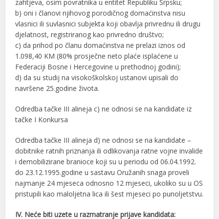
zahtjeva, osim povratnika u entitet Republiku Srpsku;
b) oni i članovi njihovog porodičnog domaćinstva nisu
vlasnici ili suvlasnici subjekta koji obavlja privrednu ili drugu
djelatnost, registriranog kao privredno društvo;
c) da prihod po članu domaćinstva ne prelazi iznos od
1.098,40 KM (80% prosječne neto plaće isplaćene u
Federaciji Bosne i Hercegovine u prethodnoj godini);
d) da su studij na visokoškolskoj ustanovi upisali do
navršene 25.godine života.
Odredba tačke III alineja c) ne odnosi se na kandidate iz
tačke I Konkursa
Odredba tačke III alineja d) ne odnosi se na kandidate –
dobitnike ratnih priznanja ili odlikovanja ratne vojne invalide
i demobilizirane branioce koji su u periodu od 06.04.1992.
do 23.12.1995.godine u sastavu Oružanih snaga proveli
najmanje 24 mjeseca odnosno 12 mjeseci, ukoliko su u OS
pristupili kao maloljetna lica ili šest mjeseci po punoljetstvu.
IV. Neće biti uzete u razmatranje prijave kandidata: