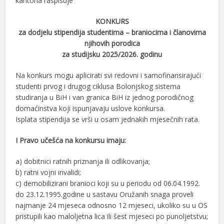
kantona raspisuje
KONKURS
za dodjelu stipendija studentima – braniocima i članovima
njihovih porodica
za studijsku 2025/2026. godinu
Na konkurs mogu aplicirati svi redovni i samofinansirajući
studenti prvog i drugog ciklusa Bolonjskog sistema
studiranja u BiH i van granica BiH iz jednog porodičnog
domaćinstva koji ispunjavaju uslove konkursa.
Isplata stipendija se vrši u osam jednakih mjesečnih rata.
I Pravo učešća na konkursu imaju:
a) dobitnici ratnih priznanja ili odlikovanja;
b) ratni vojni invalidi;
c) demobilizirani branioci koji su u periodu od 06.04.1992.
do 23.12.1995.godine u sastavu Oružanih snaga proveli
najmanje 24 mjeseca odnosno 12 mjeseci, ukoliko su u OS
pristupili kao maloljetna lica ili šest mjeseci po punoljetstvu;