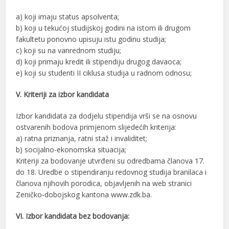
a) koji imaju status apsolventa;
b) koji u tekućoj studijskoj godini na istom ili drugom
fakultetu ponovno upisuju istu godinu studija;
c) koji su na vanrednom studiju;
d) koji primaju kredit ili stipendiju drugog davaoca;
e) koji su studenti II ciklusa studija u radnom odnosu;
V. Kriteriji za izbor kandidata
Izbor kandidata za dodjelu stipendija vrši se na osnovu
ostvarenih bodova primjenom slijedećih kriterija:
a) ratna priznanja, ratni staž i invaliditet;
b) socijalno-ekonomska situacija;
Kriteriji za bodovanje utvrđeni su odredbama članova 17.
do 18. Uredbe o stipendiranju redovnog studija branilaca i
članova njihovih porodica, objavljenih na web stranici
Zeničko-dobojskog kantona www.zdk.ba.
VI. Izbor kandidata bez bodovanja: