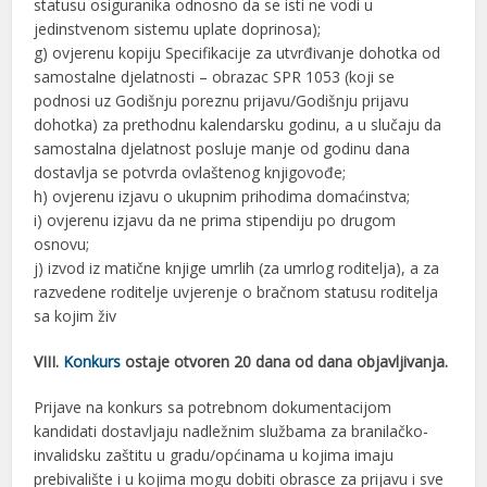
statusu osiguranika odnosno da se isti ne vodi u
jedinstvenom sistemu uplate doprinosa);
g) ovjerenu kopiju Specifikacije za utvrđivanje dohotka od
samostalne djelatnosti – obrazac SPR 1053 (koji se
podnosi uz Godišnju poreznu prijavu/Godišnju prijavu
dohotka) za prethodnu kalendarsku godinu, a u slučaju da
samostalna djelatnost posluje manje od godinu dana
dostavlja se potvrda ovlaštenog knjigovođe;
h) ovjerenu izjavu o ukupnim prihodima domaćinstva;
i) ovjerenu izjavu da ne prima stipendiju po drugom
osnovu;
j) izvod iz matične knjige umrlih (za umrlog roditelja), a za
razvedene roditelje uvjerenje o bračnom statusu roditelja
sa kojim živ
VIII.
Konkurs
ostaje otvoren 20 dana od dana objavljivanja.
Prijave na konkurs sa potrebnom dokumentacijom
kandidati dostavljaju nadležnim službama za branilačko-
invalidsku zaštitu u gradu/općinama u kojima imaju
prebivalište i u kojima mogu dobiti obrasce za prijavu i sve