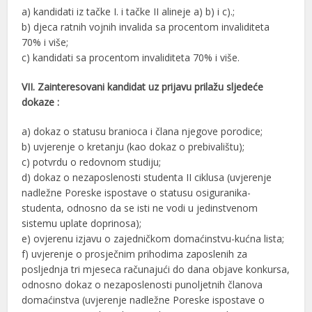
a) kandidati iz tačke I. i tačke II alineje a) b) i c).;
b) djeca ratnih vojnih invalida sa procentom invaliditeta
70% i više;
c) kandidati sa procentom invaliditeta 70% i više.
VII. Zainteresovani kandidat uz prijavu prilažu sljedeće
dokaze :
a) dokaz o statusu branioca i člana njegove porodice;
b) uvjerenje o kretanju (kao dokaz o prebivalištu);
c) potvrdu o redovnom studiju;
d) dokaz o nezaposlenosti studenta II ciklusa (uvjerenje
nadležne Poreske ispostave o statusu osiguranika-
studenta, odnosno da se isti ne vodi u jedinstvenom
sistemu uplate doprinosa);
e) ovjerenu izjavu o zajedničkom domaćinstvu-kućna lista;
f) uvjerenje o prosječnim prihodima zaposlenih za
posljednja tri mjeseca računajući do dana objave konkursa,
odnosno dokaz o nezaposlenosti punoljetnih članova
domaćinstva (uvjerenje nadležne Poreske ispostave o