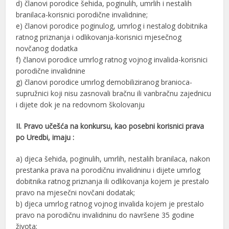
d) članovi porodice šehida, poginulih, umrlih i nestalih
branilaca-korisnici porodične invalidnine;
e) članovi porodice poginulog, umrlog i nestalog dobitnika
ratnog priznanja i odlikovanja-korisnici mjesečnog
novčanog dodatka
f) članovi porodice umrlog ratnog vojnog invalida-korisnici
porodične invalidnine
g) članovi porodice umrlog demobiliziranog branioca-
supružnici koji nisu zasnovali bračnu ili vanbračnu zajednicu
i dijete dok je na redovnom školovanju
II. Pravo učešća na konkursu, kao posebni korisnici prava
po Uredbi, imaju :
a) djeca šehida, poginulih, umrlih, nestalih branilaca, nakon
prestanka prava na porodičnu invalidninu i dijete umrlog
dobitnika ratnog priznanja ili odlikovanja kojem je prestalo
pravo na mjesečni novčani dodatak;
b) djeca umrlog ratnog vojnog invalida kojem je prestalo
pravo na porodičnu invalidninu do navršene 35 godine
života;