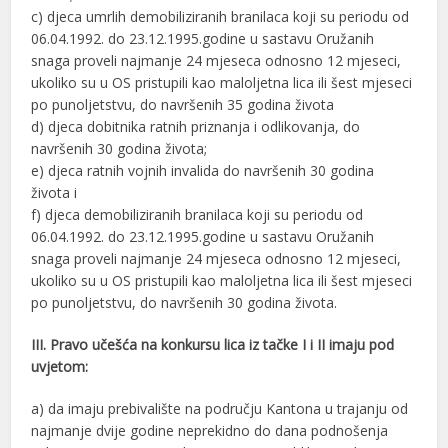
c) djeca umrlih demobiliziranih branilaca koji su periodu od
06.04.1992. do 23.12.1995.godine u sastavu Oružanih
snaga proveli najmanje 24 mjeseca odnosno 12 mjeseci,
ukoliko su u OS pristupili kao maloljetna lica ili šest mjeseci
po punoljetstvu, do navršenih 35 godina života
d) djeca dobitnika ratnih priznanja i odlikovanja, do
navršenih 30 godina života;
e) djeca ratnih vojnih invalida do navršenih 30 godina
života i
f) djeca demobiliziranih branilaca koji su periodu od
06.04.1992. do 23.12.1995.godine u sastavu Oružanih
snaga proveli najmanje 24 mjeseca odnosno 12 mjeseci,
ukoliko su u OS pristupili kao maloljetna lica ili šest mjeseci
po punoljetstvu, do navršenih 30 godina života.
III. Pravo učešća na konkursu lica iz tačke I i II imaju pod
uvjetom:
a) da imaju prebivalište na području Kantona u trajanju od
najmanje dvije godine neprekidno do dana podnošenja