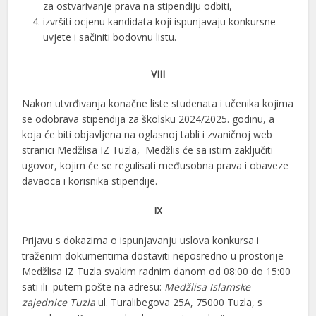
za ostvarivanje prava na stipendiju odbiti,
izvršiti ocjenu kandidata koji ispunjavaju konkursne
uvjete i sačiniti bodovnu listu.
VIII
Nakon utvrđivanja konačne liste studenata i učenika kojima
se odobrava stipendija za školsku 2024/2025. godinu, a
koja će biti objavljena na oglasnoj tabli i zvaničnoj web
stranici Medžlisa IZ Tuzla, Medžlis će sa istim zaključiti
ugovor, kojim će se regulisati međusobna prava i obaveze
davaoca i korisnika stipendije.
IX
Prijavu s dokazima o ispunjavanju uslova konkursa i
traženim dokumentima dostaviti neposredno u prostorije
Medžlisa IZ Tuzla svakim radnim danom od 08:00 do 15:00
sati ili putem pošte na adresu:
Medžlisa Islamske
zajednice Tuzla
ul. Turalibegova 25A, 75000 Tuzla, s