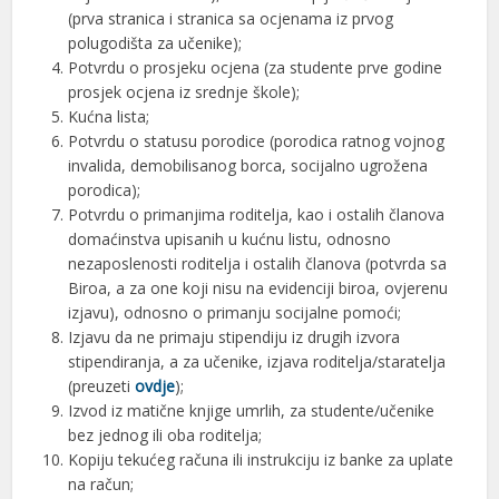
(prva stranica i stranica sa ocjenama iz prvog
polugodišta za učenike);
Potvrdu o prosjeku ocjena (za studente prve godine
prosjek ocjena iz srednje škole);
Kućna lista;
Potvrdu o statusu porodice (porodica ratnog vojnog
invalida, demobilisanog borca, socijalno ugrožena
porodica);
Potvrdu o primanjima roditelja, kao i ostalih članova
domaćinstva upisanih u kućnu listu, odnosno
nezaposlenosti roditelja i ostalih članova (potvrda sa
Biroa, a za one koji nisu na evidenciji biroa, ovjerenu
izjavu), odnosno o primanju socijalne pomoći;
Izjavu da ne primaju stipendiju iz drugih izvora
stipendiranja, a za učenike, izjava roditelja/staratelja
(preuzeti
ovdje
);
Izvod iz matične knjige umrlih, za studente/učenike
bez jednog ili oba roditelja;
Kopiju tekućeg računa ili instrukciju iz banke za uplate
na račun;