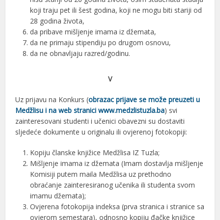
koji traju pet ili šest godina, koji ne mogu biti stariji od
28 godina života,
da pribave mišljenje imama iz džemata,
da ne primaju stipendiju po drugom osnovu,
da ne obnavljaju razred/godinu.
V
Uz prijavu na Konkurs (
obrazac prijave se može preuzeti u
Medžlisu i na web stranici www.medzlistuzla.ba
) svi
zainteresovani studenti i učenici obavezni su dostaviti
sljedeće dokumente u originalu ili ovjerenoj fotokopiji:
Kopiju članske knjižice Medžlisa IZ Tuzla;
Mišljenje imama iz džemata (Imam dostavlja mišljenje
Komisiji putem maila Medžlisa uz prethodno
obraćanje zainteresiranog učenika ili studenta svom
imamu džemata);
Ovjerenа fotokopijа indeksа (prvа strаnicа i strаnice sа
ovjerom semestаrа), odnosno kopiju đačke knjižice