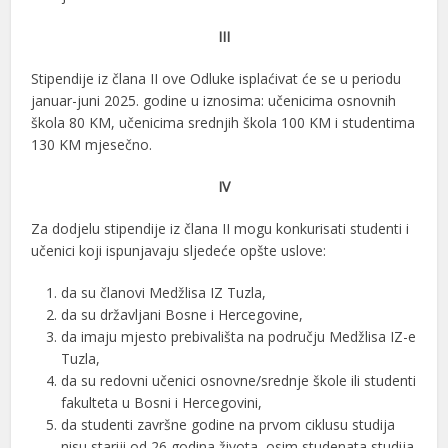
III
Stipendije iz člana II ove Odluke isplaćivat će se u periodu
januar-juni 2025. godine u iznosima: učenicima osnovnih
škola 80 KM, učenicima srednjih škola 100 KM i studentima
130 KM mjesečno.
IV
Za dodjelu stipendije iz člana II mogu konkurisati studenti i
učenici koji ispunjavaju sljedeće opšte uslove:
da su članovi Medžlisa IZ Tuzla,
da su državljani Bosne i Hercegovine,
da imaju mjesto prebivališta na području Medžlisa IZ-e
Tuzla,
da su redovni učenici osnovne/srednje škole ili studenti
fakulteta u Bosni i Hercegovini,
da studenti završne godine na prvom ciklusu studija
nisu stariji od 26 godina života, osim studenata studija