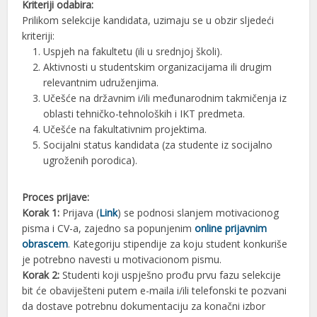
Kriteriji odabira:
Prilikom selekcije kandidata, uzimaju se u obzir sljedeći
kriteriji:
Uspjeh na fakultetu (ili u srednjoj školi).
Aktivnosti u studentskim organizacijama ili drugim
relevantnim udruženjima.
Učešće na državnim i/ili međunarodnim takmičenja iz
oblasti tehničko-tehnoloških i IKT predmeta.
Učešće na fakultativnim projektima.
Socijalni status kandidata (za studente iz socijalno
ugroženih porodica).
Proces prijave:
Korak 1:
Prijava (
Link
) se podnosi slanjem motivacionog
pisma i CV-a, zajedno sa popunjenim
online prijavnim
obrascem
. Kategoriju stipendije za koju student konkuriše
je potrebno navesti u motivacionom pismu.
Korak 2:
Studenti koji uspješno prođu prvu fazu selekcije
bit će obaviješteni putem e-maila i/ili telefonski te pozvani
da dostave potrebnu dokumentaciju za konačni izbor