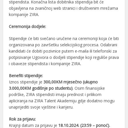
stipendista. Konačna lista dobitnika stipendija bit će
objavljena na zvaničnoj web stranici i društvenim mrežama
kompanije ZIRA.
Ceremonija dodjele:
Stipendije će biti svečano uručene na ceremoniji koja će biti
organizovana po završetku selekcijskog procesa. Odabrani
kandidati će dobiti pozivnice putem e-maila ili telefonski za
potpisivanje Ugovora o dodjeli stipendije koji reguliše prava
i obaveze stipendista i kompanije ZIRA.
Benefiti stipendije:
Iznos stipendije je
300,00KM mjesečno (ukupno
3.000,00KM godišnje po studentu
)
.
Osim finansijske
podrške, ZIRA stipendisti imaju prednost i prilikom
apliciranja na ZIRA Talent Akademiju gdje dodatno mogu
unaprijediti svoje vještine i karijeru.
Rok za
prijavu:
Krajnji datum za prijavu je
18.10.2024. (23:59 – ponoć).