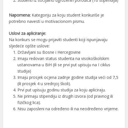
Studenti iz socijalno ugroženih porodica (10 stipendija)
Napomena:
Kategoriju za koju student konkuriše je
potrebno navesti u motivacionom pismu.
Uslovi za apliciranje:
Na konkurs se mogu prijaviti studenti koji ispunjavaju
sljedeće opšte uslove:
Državljani su Bosne i Hercegovine
Imaju redovan status studenta na visokoškolskim
ustanovama u BiH (ili se prvi put upisuju na I ciklus
studija)
Imaju prosjek ocjena zadnje godine studija veći od 7,5
(ili prosjek 4 u srednjoj školi).
Prvi put upisuju godinu studija za koju apliciraju.
Ne primaju stipendiju iz drugih izvora (od pravnog ili
fizičkog lica).
Nisu zaposleni na određeno ili na neodređeno vrijeme.