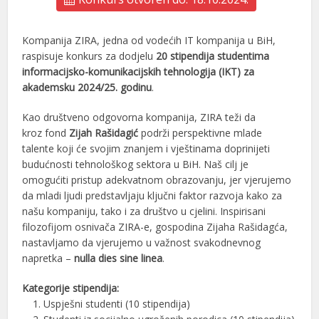
Kompanija ZIRA, jedna od vodećih IT kompanija u BiH,
raspisuje konkurs za dodjelu
20 stipendija studentima
informacijsko-komunikacijskih tehnologija (IK
T) za
akademsku 2024
/25. godinu
.
Kao društveno odgovorna kompanija, ZIRA teži da
kroz
fond
Zijah Rašidagić
podrži perspektivne mlade
talente koji će svojim znanjem i vještinama doprinijeti
budućnosti tehnološkog sektora u BiH. Naš cilj je
omogućiti pristup adekvatnom obrazovanju, jer vjerujemo
da mladi ljudi predstavljaju ključni faktor razvoja kako za
našu kompaniju, tako i za društvo u cjelini. Inspirisani
filozofijom osnivača ZIRA-e, gospodina Zijaha Rašidagća,
nastavljamo da vjerujemo u važnost svakodnevnog
napretka –
nulla dies sine linea
.
Kategorije stipendija:
Uspješni studenti (10 stipendija)