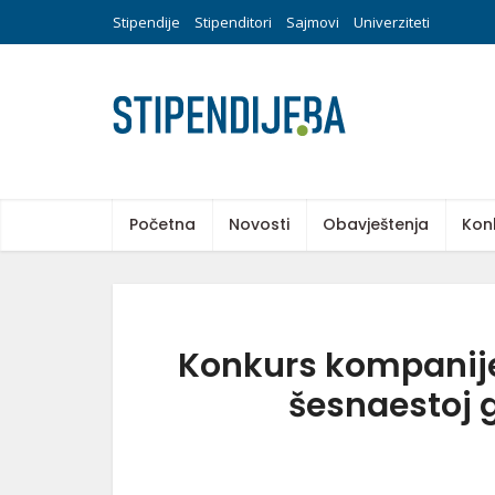
Stipendije
Stipenditori
Sajmovi
Univerziteti
Početna
Novosti
Obavještenja
Kon
Konkurs kompanije 
šesnaestoj 