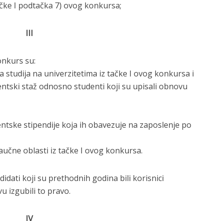
ačke I podtačka 7) ovog konkursa;
III
onkurs su:
 studija na univerzitetima iz tačke I ovog konkursa i
entski staž odnosno studenti koji su upisali obnovu
dentske stipendije koja ih obavezuje na zaposlenje po
aučne oblasti iz tačke I ovog konkursa.
dati koji su prethodnih godina bili korisnici
u izgubili to pravo.
IV