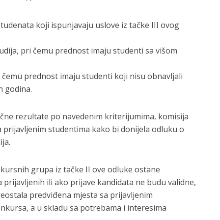
studenata koji ispunjavaju uslove iz tačke III ovog
udija, pri čemu prednost imaju studenti sa višom
i čemu prednost imaju studenti koji nisu obnavljali
h godina.
ične rezultate po navedenim kriterijumima, komisija
 prijavljenim studentima kako bi donijela odluku o
ja.
kursnih grupa iz tačke II ove odluke ostane
ijavljenih ili ako prijave kandidata ne budu validne,
eostala predviđena mjesta sa prijavljenim
onkursa, a u skladu sa potrebama i interesima