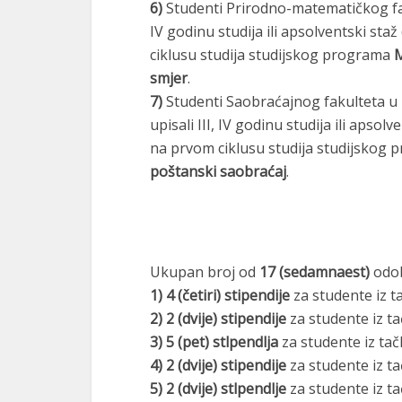
6)
Studenti Prirodno-matematičkog fakul
IV godinu studija ili apsolventski st
ciklusu studija studijskog programa
M
smjer
.
7)
Studenti Saobraćajnog fakulteta u 
upisali III, IV godinu studija ili apso
na prvom ciklusu studija studijskog
poštanski saobraćaj
.
Ukupan broj od
17 (sedamnaest)
odob
1) 4 (četiri) stipendije
za studente iz t
2) 2 (dvije) stipendije
za studente iz t
3) 5 (pet) stlpendlja
za studente iz tač
4) 2 (dvije) stipendije
za studente iz t
5) 2 (dvije) stlpendlje
za studente iz t