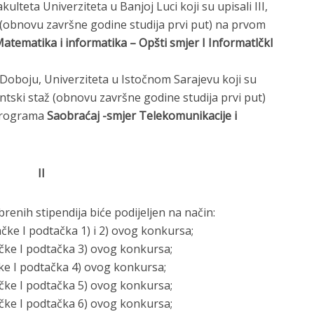
teta Univerziteta u Banjoj Luci koji su upisali III,
až (obnovu završne godine studija prvi put) na prvom
atematika i informatika – Opšti smjer I Informatlčkl
Doboju, Univerziteta u Istočnom Sarajevu koji su
lventski staž (obnovu završne godine studija prvi put)
 programa
Saobraćaj -smjer Telekomunikacije i
II
renih stipendija biće podijeljen na način:
ačke I podtačka 1) i 2) ovog konkursa;
ačke I podtačka 3) ovog konkursa;
ke I podtačka 4) ovog konkursa;
ačke I podtačka 5) ovog konkursa;
ačke I podtačka 6) ovog konkursa;