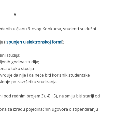
V
denih u članu 3. ovog Konkursa, studenti su dužni
e (
ispunjen u elektronskoj formi
);
ni studija;
jenih godina studija;
ena u toku studija;
rđuje da nije i da neće biti korisnik studentske
lenje po završetku studiranja.
pod rednim brojem 3), 4) i 5), ne smiju biti stariji od
bna za izradu pojedinačnih ugovora o stipendiranju