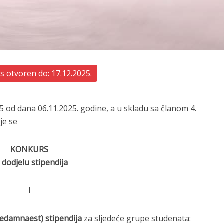
 otvoren do: 17.12.2025.
 od dana 06.11.2025. godine, a u skladu sa članom 4.
je se
KONKURS
 dodjelu stipendija
I
sedamnaest) stipendija
za sljedeće grupe studenata: