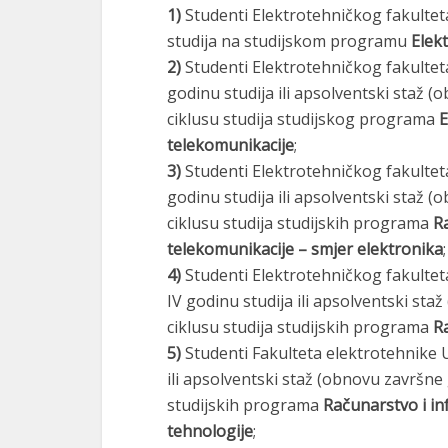
1)
Studenti Elektrotehničkog fakulteta 
studija na studijskom programu
Elek
2)
Studenti Elektrotehničkog fakulteta U
godinu studija ili apsolventski staž 
ciklusu studija studijskog programa
E
telekomunikacije
;
3)
Studenti Elektrotehničkog fakulteta U
godinu studija ili apsolventski staž 
ciklusu studija studijskih programa
Ra
telekomunikacije – smjer elektronika
;
4)
Studenti Elektrotehničkog fakulteta 
IV godinu studija ili apsolventski st
ciklusu studija studijskih programa
R
5)
Studenti Fakulteta elektrotehnike Uni
ili apsolventski staž (obnovu završne 
studijskih programa
Računarstvo i in
tehnologije
;