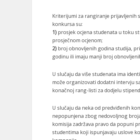
Kriterijumi za rangiranje prijavljenih 
konkursa su:
1)
prosjek ocjena studenata u toku st
prosječnom ocjenom;
2)
broj obnovljenih godina studija, pr
godinu ili imaju manji broj obnovljeni
U slučaju da više studenata ima ident
može organizovati dodatni intervju sa
konačnoj rang-listi za dodjelu stipendi
U slučaju da neka od predviđenih kon
nepopunjena zbog nedovoljnog broja pr
komisija zadržava pravo da popuni pr
studentima koji ispunjavaju uslove k