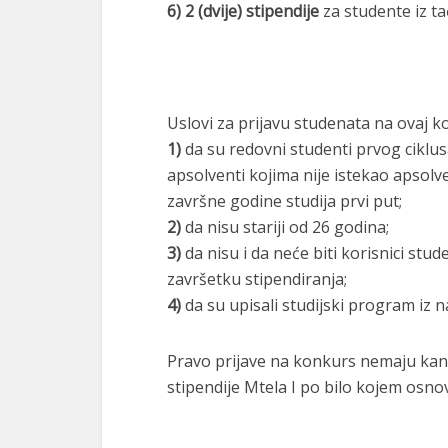
6) 2 (dvije) stipendije
za studente iz t
Uslovi za prijavu studenata na ovaj k
1)
da su redovni studenti prvog ciklusa
apsolventi kojima nije istekao apsolv
završne godine studija prvi put;
2)
da nisu stariji od 26 godina;
3)
da nisu i da neće biti korisnici stu
završetku stipendiranja;
4)
da su upisali studijski program iz n
Pravo prijave na konkurs nemaju kandi
stipendije Mtela I po bilo kojem osnov