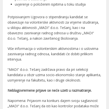
uvjerenje o položenim ispitima u toku studija
Potpisivanjem Ugovora o stipendiranju kandidat se
obavezuje na volonterske aktivnosti za vrijeme studiranja,
u sklopu aktivnosti „MADI“ d.o.o. Tešanj, kao i na
obavezno zasnivanje radnog odnosa u društvu „MADI“
d.o.o. Tešanj, a nakon završenog školovanja.
Više informacija o volonterskim aktivnostima i o uslovima
zasnivanja radnog odnosa, kandidati će dobiti prilikom
intervjua.
“MADI” d.o.o. Tešanj zadržava pravo da pri selekciji
kandidata u obzir uzima socio-ekonomsko stanje aplikanta,
usmjerenje na fakultetu, kao i druge okolnosti.
Neblagovremene prijave se neće uzeti u razmatranje.
Napomena: Prijavom na konkurs dajem svoju saglasnost
„MADI“ d.o.o. Tešanj da isti kao kontrolor podataka može