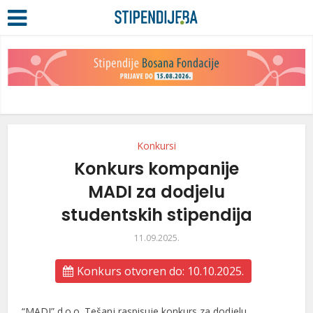
Konkursi
Konkurs kompanije
MADI za dodjelu
studentskih stipendija
11.09.2025.
Konkurs otvoren do: 10.10.2025.
“MADI” d.o.o. Tešanj raspisuje konkurs za dodjelu