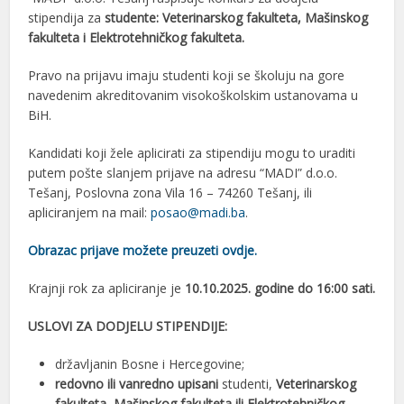
stipendija za
studente: Veterinarskog fakulteta, Mašinskog
fakulteta i Elektrotehničkog fakulteta.
Pravo na prijavu imaju studenti koji se školuju na gore
navedenim akreditovanim visokoškolskim ustanovama u
BiH.
Kandidati koji žele aplicirati za stipendiju mogu to uraditi
putem pošte slanjem prijave na adresu “MADI” d.o.o.
Tešanj, Poslovna zona Vila 16 – 74260 Tešanj, ili
apliciranjem na mail:
posao@madi.ba
.
Obrazac prijave možete preuzeti ovdje.
Krajnji rok za apliciranje je
10.10.2025. godine do 16:00 sati.
USLOVI ZA DODJELU STIPENDIJE:
državljanin Bosne i Hercegovine;
redovno ili vanredno upisani
studenti,
Veterinarskog
fakulteta, Mašinskog fakulteta ili
Elektrotehničkog