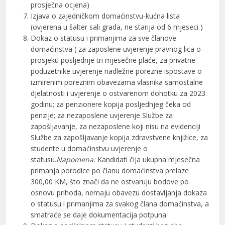
prosječna ocjena)
Izjava o zajedničkom domaćinstvu-kućna lista
(ovjerena u šalter sali grada, ne starija od 6 mjeseci )
Dokaz o statusu i primanjima za sve članove
domaćinstva ( za zaposlene uvjerenje pravnog lica o
prosjeku posljednje tri mjesečne plaće, za privatne
poduzetnike uvjerenje nadležne porezne ispostave o
izmirenim poreznim obavezama vlasnika samostalne
djelatnosti i uvjerenje o ostvarenom dohotku za 2023.
godinu; za penzionere kopija posljednjeg čeka od
penzije; za nezaposlene uvjerenje Službe za
zapošljavanje, za nezaposlene koji nisu na evidenciji
Službe za zapošljavanje kopija zdravstvene knjižice, za
studente u domaćinstvu uvjerenje o
statusu.
Napomena:
Kandidati čija ukupna mjesečna
primanja porodice po članu domaćinstva prelaze
300,00 KM, što znači da ne ostvaruju bodove po
osnovu prihoda, nemaju obavezu dostavljanja dokaza
o statusu i primanjima za svakog člana domaćinstva, a
smatraće se daje dokumentacija potpuna.