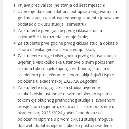
Prijava prebivališta (ne starija od šest mjeseci);
Uvjerenje daje kandidat prvi put upisao odgovarajuću
godinu studija u statusu redovnog studenta (obavezan
podatak o ciklusu studija i semestru);
Za studente prve godine prvog ciklusa studija
svjedodžbe I-IV razreda srednje škole;
Za studente prve godine prvog ciklusa studija dokaz o
izboru učenika generacije u srednjoj školi;
Za studente druge i viših godina prvog ciklusa studija
uvjerenje visokoškolske ustanove o svim položenim
ispitima tokom cjelokupnog prethodnog studija s
izvedenom prosječnom ocjenom, uključujući i ispite
položene u akademskoj 2023./2024.godini;
Za studente drugog ciklusa studija uvjerenje
visokoškolske ustanove o svim položenim ispitima
tokom cjelokupnog prethodnog studija s izvedenom
prosječnom ocjenom, uključujući i ispite položene u
akademskoj 2023./2024.godini ( kao dokaz o
položenim ispitima u prvom ciklusu studija moguće
dostaviti dodatak diplomi, ukoliko postoji izvedena