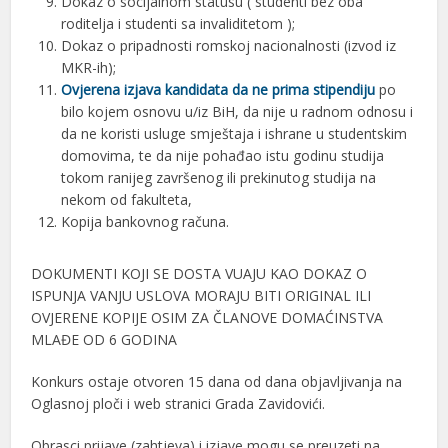
Dokaz o socijalnom statusu ( studenti bez oba
roditelja i studenti sa invaliditetom );
Dokaz o pripadnosti romskoj nacionalnosti (izvod iz
MKR-ih);
Ovjerena izjava kandidata da ne prima stipendiju
po
bilo kojem osnovu u/iz BiH, da nije u radnom odnosu i
da ne koristi usluge smještaja i ishrane u studentskim
domovima, te da nije pohađao istu godinu studija
tokom ranijeg završenog ili prekinutog studija na
nekom od fakulteta,
Kopija bankovnog računa.
DOKUMENTI KOJI SE DOSTA VUAJU KAO DOKAZ O
ISPUNJA VANJU USLOVA MORAJU BITI ORIGINAL ILI
OVJERENE KOPIJE OSIM ZA ČLANOVE DOMAĆINSTVA
MLAĐE OD 6 GODINA
Konkurs ostaje otvoren 15 dana od dana objavljivanja na
Oglasnoj ploči i web stranici Grada Zavidovići.
Obrasci prijave (zahtjeva) i izjave mogu se preuzeti na