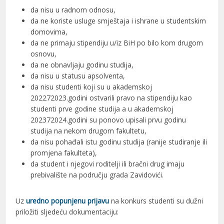
da nisu u radnom odnosu,
da ne koriste usluge smještaja i ishrane u studentskim
domovima,
da ne primaju stipendiju u/iz BiH po bilo kom drugom
osnovu,
da ne obnavljaju godinu studija,
da nisu u statusu apsolventa,
da nisu studenti koji su u akademskoj
202272023.godini ostvarili pravo na stipendiju kao
studenti prve godine studija a u akademskoj
202372024.godini su ponovo upisali prvu godinu
studija na nekom drugom fakultetu,
da nisu pohađali istu godinu studija (ranije studiranje ili
promjena fakulteta),
da student i njegovi roditelji ili bračni drug imaju
prebivalište na području grada Zavidovići.
Uz
uredno popunjenu prijavu
na konkurs studenti su dužni
priložiti sljedeću dokumentaciju: