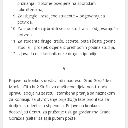
priznanja i diplome osvojene na sportskim
takmičenjima,
Za izbjegle i raseljene studente – odgovarajuća
potvrda,
Za studente čiji brat ili sestra studiraju – odgovarajuća
potvrda,
Za studente druge, treće, četvrte, pete i šeste godine
studija – prosjek ocjena iz prethodnih godina studija,
Izjava da nije korisnik neke druge stipendije.
V
Prijave na konkurs dostavljati naadresu: Grad Goražde ul.
MaršalaTita br.2 Službi za društvene djelatnosti. opću
upravu, socijalnu zaštitu i stambena pitanja sa naznakom
za Komisiju za utvrđivanje prijedloga liste prioriteta za
dodjelu studentskih stipendija. Prijave na konkurs
dostavljati Centru za pružanje usluga građanima Grada
Goražda (šalter sala) ili putem pošte.