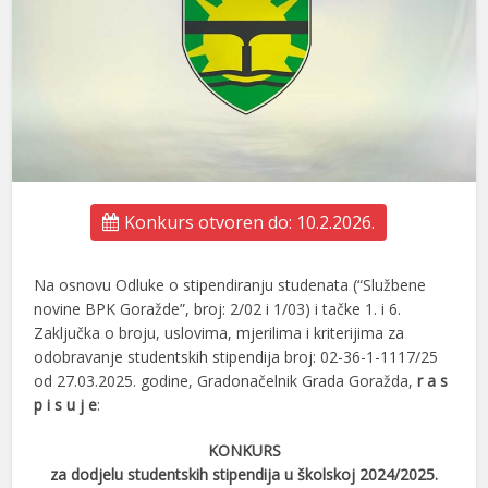
Konkurs otvoren do: 10.2.2026.
Na osnovu Odluke o stipendiranju studenata (“Službene
novine BPK Goražde”, broj: 2/02 i 1/03) i tačke 1. i 6.
Zaključka o broju, uslovima, mjerilima i kriterijima za
odobravanje studentskih stipendija broj: 02-36-1-1117/25
od 27.03.2025. godine, Gradonačelnik Grada Goražda,
r a s
p i s u j e
:
KONKURS
za dodjelu studentskih stipendija u školskoj 2024/2025.