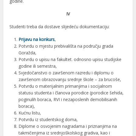
godine.
IV
Studenti treba da dostave slijedeću dokumentaciju:
Prijavu na konkurs
,
Potvrdu o mjestu prebivališta na području grada
Goražda,
Potvrdu o upisu na fakultet. odnosno upisu studijske
godine ili semestra,
Svjedočanstvo o završenom razredu i diplomu o
završenom obrazovanju srednje škole – za brucoše,
Potvrdu o materijalnim primanjima i socijalnom
statusu studenta i članova porodice (porodice šehida,
poginulih boraca, RVI i nezaposlenih demobilisanih
boraca),
Kućnu listu,
Potvrdu iz studentskog doma,
Diplome o osvojenim nagradama i priznanjima na
takmičenjima iz srednjoškolskog gradiva, kao i