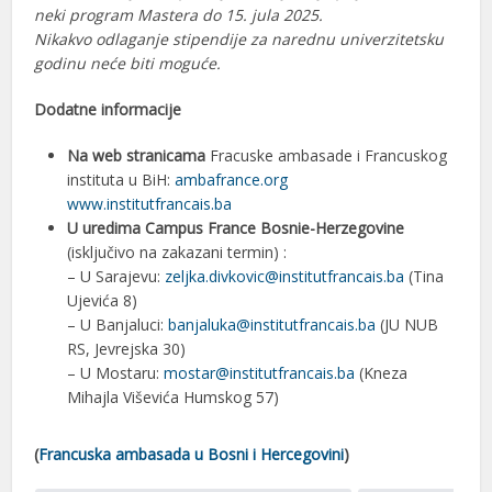
neki program Mastera do 15. jula 2025.
Nikakvo odlaganje stipendije za narednu univerzitetsku
godinu neće biti moguće.
Dodatne informacije
Na web stranicama
Fracuske ambasade i Francuskog
instituta u BiH:
ambafrance.org
www.institutfrancais.ba
U uredima Campus France Bosnie-Herzegovine
(isključivo na zakazani termin) :
– U Sarajevu:
zeljka.divkovic@institutfrancais.ba
(Tina
Ujevića 8)
– U Banjaluci:
banjaluka@institutfrancais.ba
(JU NUB
RS, Jevrejska 30)
– U Mostaru:
mostar@institutfrancais.ba
(Kneza
Mihajla Viševića Humskog 57)
(
Francuska ambasada u Bosni i Hercegovini
)