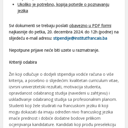
Ukoliko je potrebno, kopija potvrde o poznavanju
jezika
Svi dokumenti se trebaju poslati
obavezno u PDF formi
najkasnije do petka, 20. decembra 2024. do 12h (podne) na
slijedeću e-mail adresu:
stipendije@institutfrancais.ba
Nepotpune prijave neće biti uzete u razmatranje.
Kriteriji odabira
Žiri koji odlučuje o dodjeli stipendija vodiće računa o više
kriterija, a posebno o slijedećim: kvalitetan curriculum vitae,
izvrsni univerzitetski rezultati, motivacija studenta,
opravdanost odabranog studija (navedeni u zahtjevu) i
usklađivanje odabranog studija sa profesionalnim planom.
Studenti koji žele studirati na francuskom jeziku ili koji
mogu dokazati da imaju određen nivo francuskog jezika
imaće prednost i dobiće dodatne bodove prilikom
ocjenjivanja kandidature. Kandidati koji prođu preselekciju