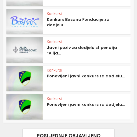
Konkursi
Konkurs Bosana Fondacije za
dodjelu...
Konkursi
Javni poziv za dodjelu stipendija
“Alija...
Konkursi
Ponovljeni javni konkurs za dodjelu...
Konkursi
Ponovljeni javni konkurs za dodjelu...
POSLJEDNJE OBJAVLJENO