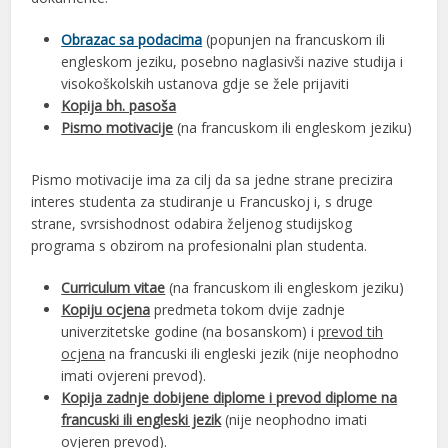
Obrazac sa podacima
(popunjen na francuskom ili
engleskom jeziku, posebno naglasivši nazive studija i
visokoškolskih ustanova gdje se žele prijaviti
Kopija bh. pasoša
Pismo motivacije
(na francuskom ili engleskom jeziku)
Pismo motivacije ima za cilj da sa jedne strane precizira
interes studenta za studiranje u Francuskoj i, s druge
strane, svrsishodnost odabira željenog studijskog
programa s obzirom na profesionalni plan studenta.
Curriculum vitae
(na francuskom ili engleskom jeziku)
Kopiju ocjena
predmeta tokom dvije zadnje
univerzitetske godine (na bosanskom) i
prevod tih
ocjena
na francuski ili engleski jezik (nije neophodno
imati ovjereni prevod).
Kopija zadnje dobijene diplome i prevod diplome na
francuski ili engleski jezik
(nije neophodno imati
ovjeren prevod).