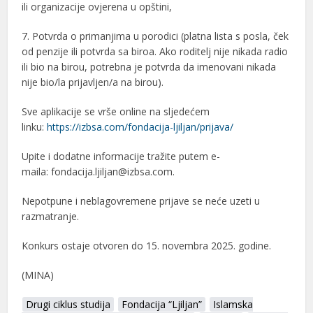
ili organizacije ovjerena u opštini,
7. Potvrda o primanjima u porodici (platna lista s posla, ček
od penzije ili potvrda sa biroa. Ako roditelj nije nikada radio
ili bio na birou, potrebna je potvrda da imenovani nikada
nije bio/la prijavljen/a na birou).
Sve aplikacije se vrše online na sljedećem
linku:
https://izbsa.com/fondacija-ljiljan/prijava/
Upite i dodatne informacije tražite putem e-
maila: fondacija.ljiljan@izbsa.com.
Nepotpune i neblagovremene prijave se neće uzeti u
razmatranje.
Konkurs ostaje otvoren do 15. novembra 2025. godine.
(MINA)
Drugi ciklus studija
Fondacija “Ljiljan”
Islamska