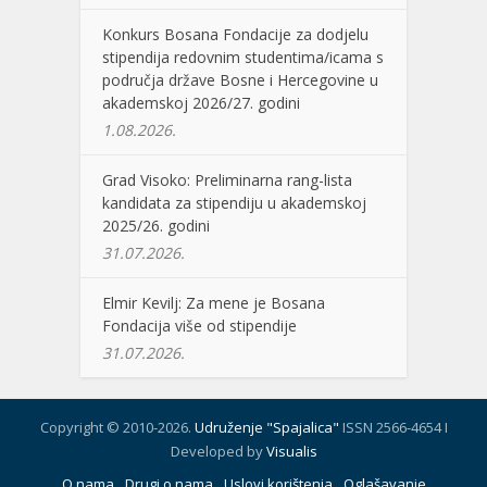
Konkurs Bosana Fondacije za dodjelu
stipendija redovnim studentima/icama s
područja države Bosne i Hercegovine u
akademskoj 2026/27. godini
1.08.2026.
Grad Visoko: Preliminarna rang-lista
kandidata za stipendiju u akademskoj
2025/26. godini
31.07.2026.
Elmir Kevilj: Za mene je Bosana
Fondacija više od stipendije
31.07.2026.
Copyright © 2010-2026.
Udruženje "Spajalica"
ISSN 2566-4654 I
Developed by
Visualis
O nama
Drugi o nama
Uslovi korištenja
Oglašavanje