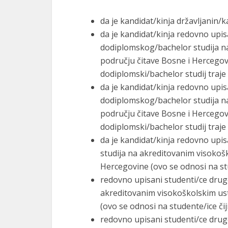
da je kandidat/kinja državljanin/
da je kandidat/kinja redovno upis
dodiplomskog/bachelor studija n
području čitave Bosne i Hercegovi
dodiplomski/bachelor studij traje 
da je kandidat/kinja redovno upis
dodiplomskog/bachelor studija n
području čitave Bosne i Hercegovi
dodiplomski/bachelor studij traje 
da je kandidat/kinja redovno upi
studija na akreditovanim visoko
Hercegovine (ovo se odnosi na stude
redovno upisani studenti/ce druge
akreditovanim visokoškolskim us
(ovo se odnosi na studente/ice čiji
redovno upisani studenti/ce druge