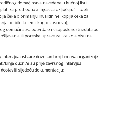
rodičnog domaćinstva navedene u kućnoj listi
lati za prethodna 3 mjeseca uključujući i topli
pija čeka o primanju invalidnine, kopija čeka za
imanja po bilo kojem drugom osnovu);
og domaćinstva potvrda o nezaposlenosti izdata od
pošljavanje ili poreske uprave za lica koja nisu na
g intervjua ostvare dovoljan broj bodova organizuje
ti/kinje dužni/e su prije završnog intervjua i
dostaviti sljedeću dokumentaciju: