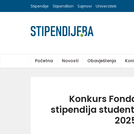
Stipendije
Stipenditori
Sajmovi
Univerziteti
Početna
Novosti
Obavještenja
Kon
Konkurs Fonda
stipendija stude
202