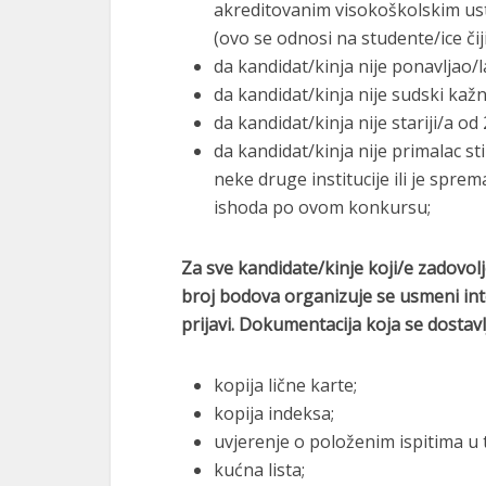
akreditovanim visokoškolskim us
(ovo se odnosi na studente/ice čiji
da kandidat/kinja nije ponavljao
da kandidat/kinja nije sudski kažn
da kandidat/kinja nije stariji/a od
da kandidat/kinja nije primalac s
neke druge institucije ili je spre
ishoda po ovom konkursu;
Za sve kandidate/kinje koji/e zadovo
broj bodova organizuje se usmeni inte
prijavi. Dokumentacija koja se dostavl
kopija lične karte;
kopija indeksa;
uvjerenje o položenim ispitima u 
kućna lista;