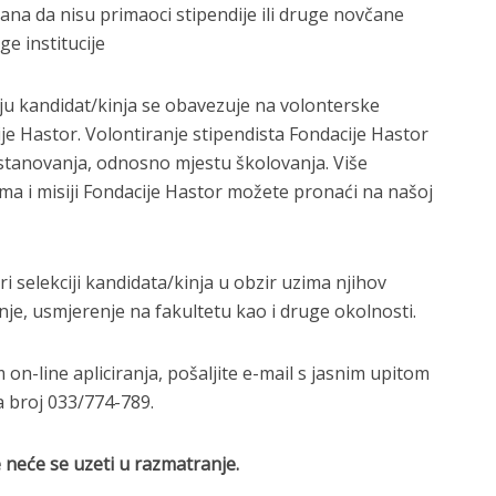
na da nisu primaoci stipendije ili druge novčane
e institucije
u kandidat/kinja se obavezuje na volonterske
ije Hastor. Volontiranje stipendista Fondacije Hastor
stanovanja, odnosno mjestu školovanja. Više
ma i misiji Fondacije Hastor možete pronaći na našoj
i selekciji kandidata/kinja u obzir uzima njihov
je, usmjerenje na fakultetu kao i druge okolnosti.
on-line apliciranja, pošaljite e-mail s jasnim upitom
a broj 033/774-789.
neće se uzeti u razmatranje.