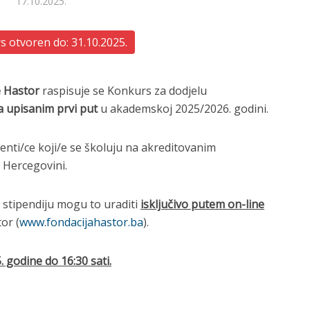
17.10.2025.
 otvoren do: 31.10.2025.
e Hastor
raspisuje se Konkurs za dodjelu
 upisanim prvi put
u akademskoj 2025/2026. godini.
enti/ce koji/e se školuju na akreditovanim
 Hercegovini.
za stipendiju mogu to uraditi
isključivo putem on-line
or (
www.fondacijahastor.ba
).
. godine do 16:30 sati.