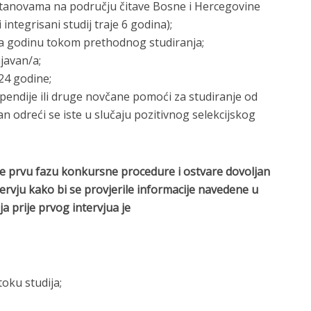
tanovama na području čitave Bosne i Hercegovine
 integrisani studij traje 6 godina);
/la godinu tokom prethodnog studiranja;
javan/a;
 24 godine;
tipendije ili druge novčane pomoći za studiranje od
man odreći se iste u slučaju pozitivnog selekcijskog
lje prvu fazu konkursne procedure i ostvare dovoljan
rvju kako bi se provjerile informacije navedene u
ja prije prvog intervjua je
toku studija;