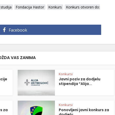
 studija
Fondacija Hastor
Konkurs
Konkurs otvoren do:
Facebook
ŽDA VAS ZANIMA
Konkursi
cije
Javni poziv za dodjelu
stipendija “Alija...
Konkursi
rs za
Ponovljeni javni konkurs za
dodjelu...