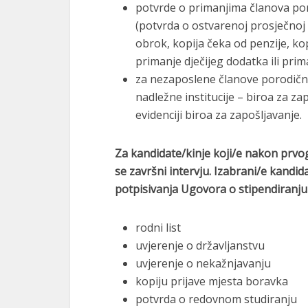
potvrde o primanjima članova po
(potvrda o ostvarenoj prosječnoj p
obrok, kopija čeka od penzije, ko
primanje dječijeg dodatka ili pr
za nezaposlene članove porodičn
nadležne institucije – biroa za za
evidenciji biroa za zapošljavanje.
Za kandidate/kinje koji/e nakon prvo
se završni intervju. Izabrani/e kandida
potpisivanja Ugovora o stipendiranju 
rodni list
uvjerenje o državljanstvu
uvjerenje o nekažnjavanju
kopiju prijave mjesta boravka
potvrda o redovnom studiranju