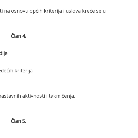
ti na osnovu općih kriterija i uslova kreće se u
Član 4.
dije
dećih kriterija:
nastavnih aktivnosti i takmičenja,
Član 5.