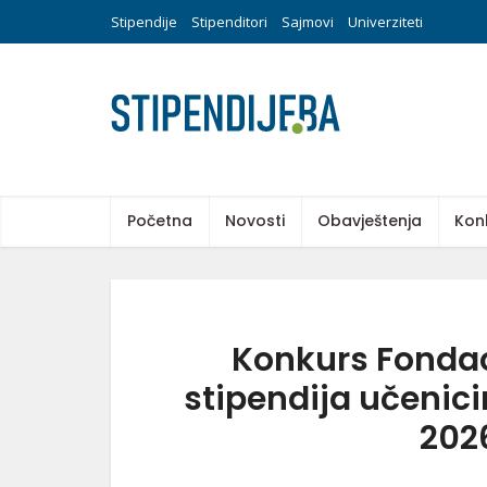
Stipendije
Stipenditori
Sajmovi
Univerziteti
Početna
Novosti
Obavještenja
Kon
Konkurs Fondac
stipendija učenici
202