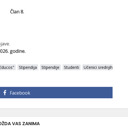
Član 8.
jave.
 2026. godine.
"Educos"
Stipendija
Stipendije
Studenti
Učenici srednjih
Facebook
ŽDA VAS ZANIMA