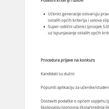
Posebni kriteriji i uslovi
Učenici generacije ostvaruju prav
ostalih općih kriterija i uslova sti
Super-odlični učenici (prosjek 5.
uz ispunjavanje ostalih općih krite
Procedura prijave na konkurs
Kandidati su dužni:
Popuniti aplikaciju za učenike/studen
Dostaviti podatke o općem uspjehu 
školovanju (osnovna škola/srednja šk