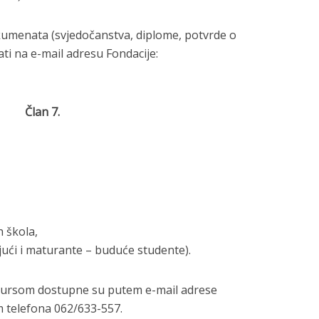
kumenata (svjedočanstva, diplome, potvrde o
ati na e-mail adresu Fondacije:
Član 7.
 škola,
ujući i maturante – buduće studente).
nkursom dostupne su putem e-mail adrese
m telefona 062/633-557.