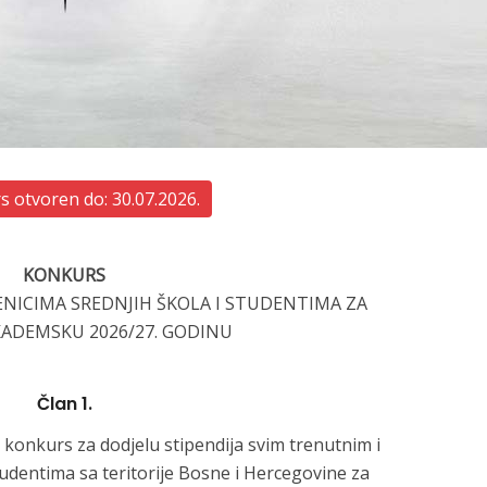
 otvoren do: 30.07.2026.
KONKURS
ENICIMA SREDNJIH ŠKOLA I STUDENTIMA ZA
ADEMSKU 2026/27. GODINU
Član 1.
 konkurs za dodjelu stipendija svim trenutnim i
udentima sa teritorije Bosne i Hercegovine za