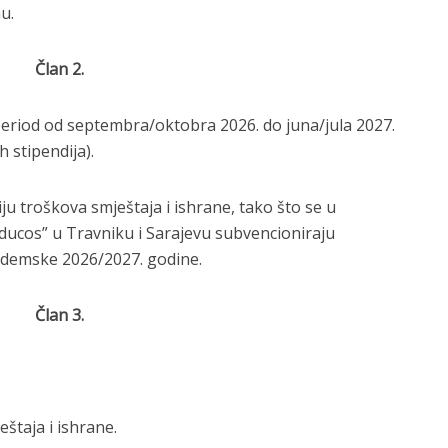
u.
Član 2.
 period od septembra/oktobra 2026. do juna/jula 2027.
 stipendija).
iju troškova smještaja i ishrane, tako što se u
ducos” u Travniku i Sarajevu subvencioniraju
ademske 2026/2027. godine.
Član 3.
štaja i ishrane.