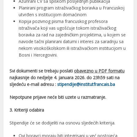
Ažurirani CV sa spiskom posljednjih publikacija
Planirani program istraživačkog boravka u Francuskoj
utvrđen s institucijom domaćinom
Kopija pozivnog pisma francuskog profesora
istraživača koji vas ugošćuje tokom istraživačkog
boravka za rad na zajedničkim projektima, u kojem se
navode tačni planirani datumi i interes za saradnju sa
nekom visokoškolskom ili istraživačkom institucijom u
Bosni i Hercegovini.
Svi dokumenti se trebaju poslati
obavezno u PDF formatu
najkasnije do nedjelje 4. januara 2026. do 23h59 sati na
sljedeću e-mail adresu :
stipendije@institutfrancais.ba
Nepotpune prijave neće biti uzete u razmatranje.
3.
Kriteriji odabira
Stipendije će se dodijeliti na osnovu sljedećih kriterija.
Ovi boravci moraju biti integrisani u već postojeća