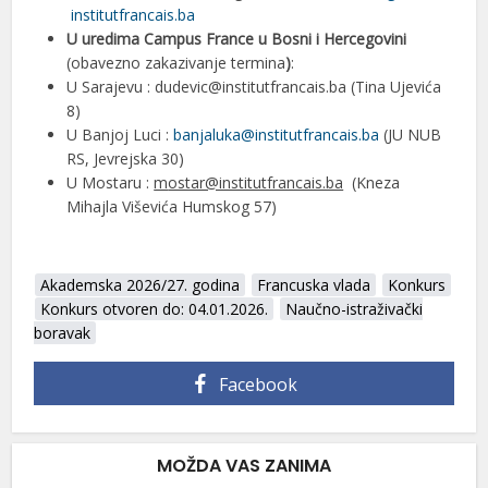
institutfrancais.ba
U uredima Campus France u Bosni i Hercegovini
(obavezno zakazivanje termina
)
:
U Sarajevu : dudevic@institutfrancais.ba (Tina Ujevića
8)
U Banjoj Luci :
banjaluka@institutfrancais.ba
(JU NUB
RS, Jevrejska 30)
U Mostaru :
m
ostar@institutfrancais.ba
(Kneza
Mihajla Viševića Humskog 57)
Akademska 2026/27. godina
Francuska vlada
Konkurs
Konkurs otvoren do: 04.01.2026.
Naučno-istraživački
boravak
Facebook
MOŽDA VAS ZANIMA