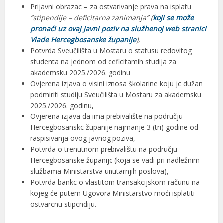
Prijavni obrazac – za ostvarivanje prava na isplatu
“stipendije – deficitarna zanimanja” (
koji se može
pronaći uz ovaj Javni poziv na služhenoj web stranici
Vlade Hercegbosanske županije
),
Potvrda Sveučilišta u Mostaru o statusu redovitog
studenta na jednom od deficitamih studija za
akademsku 2025./2026. godinu
Ovjerena izjava o visini iznosa školarine koju jc dužan
podmiriti studiju Sveučilišta u Mostaru za akademsku
2025./2026. godinu,
Ovjerena izjava da ima prebivalište na području
Hercegbosanskc županije najmanje 3 (tri) godine od
raspisivanja ovog javnog poziva,
Potvrda o trenutnom prebivalištu na području
Hercegbosanske županijc (koja se vadi pri nadležnim
službama Ministarstva unutarnjih poslova),
Potvrda bankc o vlastitom transakcijskom računu na
kojeg će putem Ugovora Ministarstvo moći isplatiti
ostvarcnu stipcndiju.