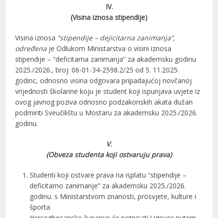
IV.
(Visina iznosa stipendije)
Visina iznosa
“stipendije – dejicitarna zanimanja”,
određena
je Odlukom Ministarstva o visini iznosa
stipendije – “deficitarna zanimanja” za akademsku godinu
2025./2026., broj: 06-01-34-2598.2/25 od 5. 11.2025.
godinc, odnosno visina odgovara pripadajućoj novčanoj
vrijednosti školarine koju je student koji ispunjava uvjete iz
ovog javnog poziva odnosno podzakonskih akata dužan
podmiriti Sveučilištu u Mostaru za akademsku 2025./2026.
godinu.
V.
(Obveza studenta koji ostvaruju prava)
Studenti koji ostvare prava na isplatu “stipendije –
deficitamo zanimanje” za akademsku 2025./2026.
godinu. s Ministarstvom znanosti, prosvjete, kulture i
športa
Hcrcegbosanske županije će potpisati Ugovor putem