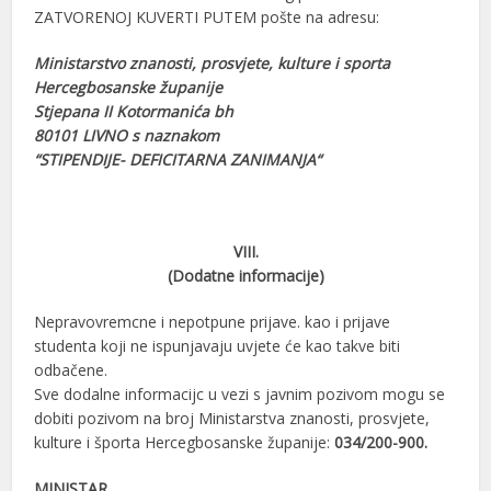
ZATVORENOJ KUVERTI PUTEM pošte na adresu:
Ministarstvo znanosti, prosvjete, kulture i sporta
Hercegbosanske županije
Stjepana II Kotormanića bh
80101 LIVNO s naznakom
“STIPENDIJE- DEFICITARNA ZANIMANJA“
VIII.
(Dodatne informacije)
Nepravovremcne i nepotpune prijave. kao i prijave
studenta koji ne ispunjavaju uvjete će kao takve biti
odbačene.
Sve dodalne informacijc u vezi s javnim pozivom mogu se
dobiti pozivom na broj Ministarstva znanosti, prosvjete,
kulture i športa Hercegbosanske županije:
034/200-900.
MINISTAR