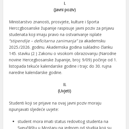
I.
(Javni poziv)
Ministarstvo znanosti, prosvjete, kulture i športa
Herccgbosanske županije raspisuje javni poziv za prijavu
studenata koji imaju pravo na ostvarivanje isplate
“stipendije – deficitarna zanimanja”
za akademsku
2025./2026. godinu. Akademska godina sukladno članku
145. stavku (2 ) Zakonu o visokom obrazovanju (Narodne
novine Hercegbosanske županije, broj: 9/09) počinje od 1.
listopada tekuće kalendarske godine i trajc do 30. rujna
naredne kalendarske godine.
II.
(Uvjeti)
Studenti koji se prijave na ovaj javni poziv moraju
ispunjavati sljedeće uvjete:
student mora imati status redovitog studenta na
Sveučilištu u Mostaru na jednom od studija koji su