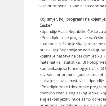
vladinu stipendiju, kao ni studenti s
Koji smjer, koji program i na kojem j
Češke?
Stipendije Vlade Republike Češke za
• Postidiplomske programe na češko
studiranje češkog jezika i prepreme za
prijavljuje). Stipendije se dodjeljuj
kojima je nastava na češkom jeziku: (1
matematika i statistika, (3) Poljoprivr
komunikacijske tehnologije (ICT), (5)
završene pripremne godine studenti p
ispita je uslov za nastavak stipendije.
• Postdiplomske i doktorske program
dovoljno znanje engleskog jezika, ko
engleskom jeziku nude samo određeni 
programe iz odabranih područja studi