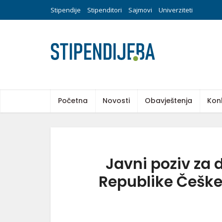
Stipendije
Stipenditori
Sajmovi
Univerziteti
Početna
Novosti
Obavještenja
Kon
Javni poziv za 
Republike Češk