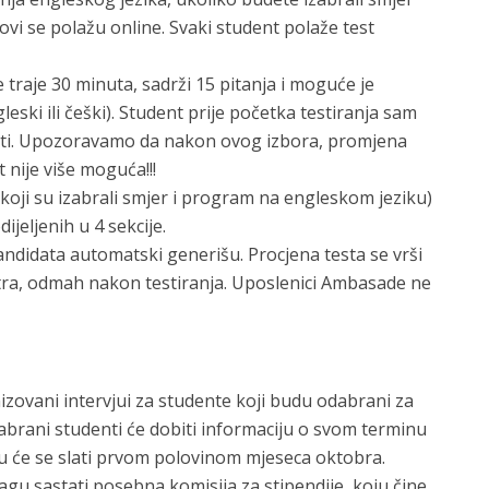
ovi se polažu online. Svaki student polaže test
 traje 30 minuta, sadrži 15 pitanja i moguće je
gleski ili češki). Student prije početka testiranja sam
gati. Upozoravamo da nakon ovog izbora, promjena
 nije više moguća!!!
koji su izabrali smjer i program na engleskom jeziku)
ijeljenih u 4 sekcije.
ndidata automatski generišu. Procjena testa se vrši
tra, odmah nakon testiranja. Uposlenici Ambasade ne
zovani intervjui za studente koji budu odabrani za
abrani studenti će dobiti informaciju o svom terminu
vju će se slati prvom polovinom mjeseca oktobra.
agu sastati posebna komisija za stipendije, koju čine