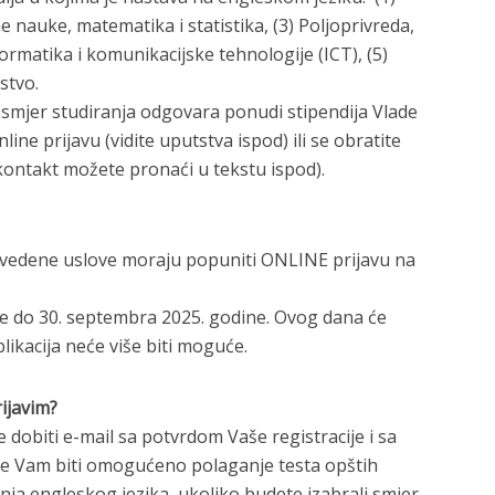
ne nauke, matematika i statistika, (3) Poljoprivreda,
formatika i komunikacijske tehnologije (ICT), (5)
stvo.
ni smjer studiranja odgovara ponudi stipendija Vlade
ine prijavu (vidite uputstva ispod) ili se obratite
ontakt možete pronaći u tekstu ispod).
navedene uslove moraju popuniti ONLINE prijavu na
f
je do 30. septembra 2025. godine. Ovog dana će
likacija neće više biti moguće.
rijavim?
dobiti e-mail sa potvrdom Vaše registracije i sa
 će Vam biti omogućeno polaganje testa opštih
anja engleskog jezika, ukoliko budete izabrali smjer