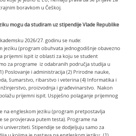
a trajnim boravkom u Češkoj.
eziku mogu da studiram uz stipendije Vlade Republike
 akademsku 2026/27. godinu se nude:
m jeziku (program obuhvata jednogodišnje obavezno
 prijemni ispit iz oblasti za koju se student
u samo za programe iz odabranih područja studija u
) Poslovanje i administracija (2) Prirodne nauke,
eda, šumarstvo, ribarstvo i veterina (4) Informatika i
 Inžinjerstvo, proizvodnja i građevinarstvo. Nakon
olažu prijemni ispit. Uspješno polaganje prijemnog
e na engleskom jeziku (program pretpostavlja
je se provjerava putem testa). Programe na
univerziteti. Stipendije se dodjeljuju samo za
ja u kojima je nastava na engleskom jeziku: (1)