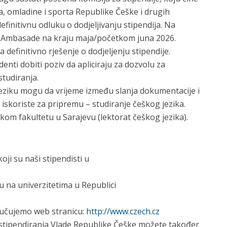
a, omladine i sporta Republike Češke i drugih
 definitivnu odluku o dodjeljivanju stipendija. Na
m Ambasade na kraju maja/početkom juna 2026.
definitivno rješenje o dodjeljenju stipendije.
enti dobiti poziv da apliciraju za dozvolu za
studiranja.
jeziku mogu da vrijeme između slanja dokumentacije i
e iskoriste za pripremu – studiranje češkog jezika.
skom fakultetu u Sarajevu (lektorat češkog jezika).
oji su naši stipendisti u
u na univerzitetima u Republici
ručujemo web stranicu:
http://www.czech.cz
 stipendiranja Vlade Republike Češke možete također