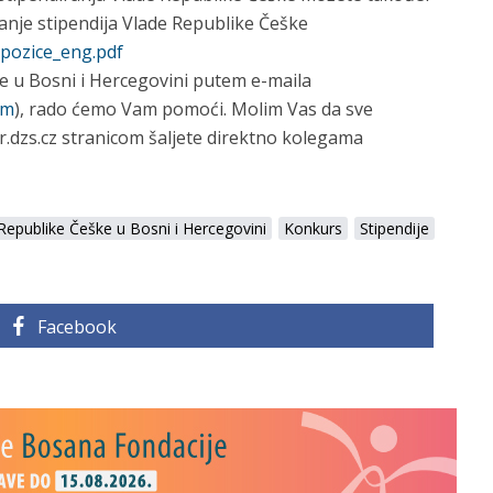
vanje stipendija Vlade Republike Češke
ispozice_eng.pdf
e u Bosni i Hercegovini putem e-maila
om
), rado ćemo Vam pomoći. Molim Vas da sve
r.dzs.cz stranicom šaljete direktno kolegama
epublike Češke u Bosni i Hercegovini
Konkurs
Stipendije
Facebook