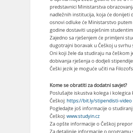
predstavnici Ministarstva obrazovanj
nadležnih institucija, koja će donijeti
osnovi odluke će Ministarstvo pute
godine dostaviti uspješnim studentima 
Zajedno sa rješenjem će primljeni stud
dugotrajni boravak u Češkoj u svrhu 
Oni koji žele da studiraju na češkom 
dobivanja rješenja o dodjeli stipendij
Češki jezik je moguće učiti na Filozof
Kome se obratiti za dodatni savjet?
Poslušajte iskustva kolega i kolegica k
Češkoj:
https://bit.ly/stipendisti-video
Pogledajte još informacije o studiranj
Češkoj:
www.studyin.cz
Za opšte informacije o Češkoj prepo
Za detaljnije informacije o programu