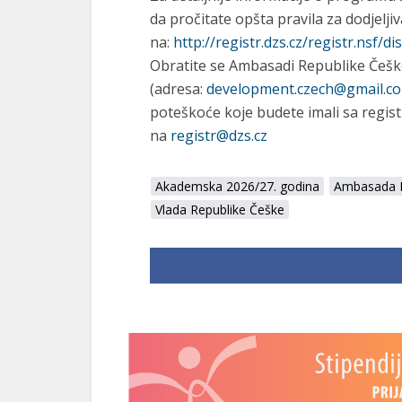
da pročitate opšta pravila za dodjelji
na:
http://registr.dzs.cz/registr.nsf/d
Obratite se Ambasadi Republike Češk
(adresa:
development.czech@gmail.c
poteškoće koje budete imali sa regist
na
registr@dzs.cz
Akademska 2026/27. godina
Ambasada R
Vlada Republike Češke