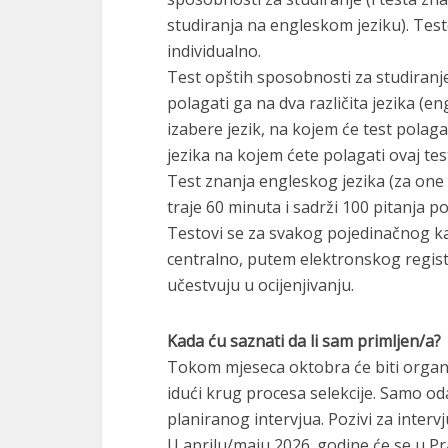
studiranja na engleskom jeziku). Test
individualno.
Test opštih sposobnosti za studiranje
polagati ga na dva različita jezika (en
izabere jezik, na kojem će test pola
jezika na kojem ćete polagati ovaj test
Test znanja engleskog jezika (za one 
traje 60 minuta i sadrži 100 pitanja pod
Testovi se za svakog pojedinačnog ka
centralno, putem elektronskog regis
učestvuju u ocijenjivanju.
Kada ću saznati da li sam primljen/a?
Tokom mjeseca oktobra će biti organi
idući krug procesa selekcije. Samo od
planiranog intervjua. Pozivi za inter
U aprilu/maju 2026. godine će se u Pr