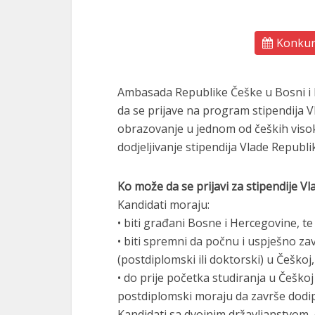
Konkurs
Ambasada Republike Češke u Bosni i H
da se prijave na program stipendija V
obrazovanje u jednom od čeških visok
dodjeljivanje stipendija Vlade Repub
Ko može da se prijavi za stipendije V
Kandidati moraju:
• biti građani Bosne i Hercegovine, te
• biti spremni da počnu i uspješno za
(postdiplomski ili doktorski) u Češkoj
• do prije početka studiranja u Češko
postdiplomski moraju da završe dodipl
Kandidati sa dvojnim državljanstvom, 