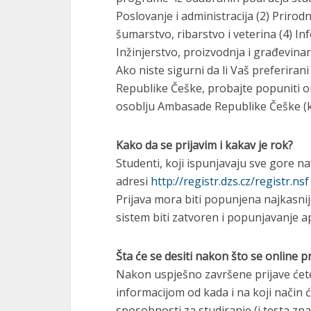
Poslovanje i administracija (2) Prirod
šumarstvo, ribarstvo i veterina (4) In
Inžinjerstvo, proizvodnja i građevinar
Ako niste sigurni da li Vaš preferira
Republike Češke, probajte popuniti onl
osoblju Ambasade Republike Češke (k
Kako da se prijavim i kakav je rok?
Studenti, koji ispunjavaju sve gore 
adresi
http://registr.dzs.cz/registr.ns
Prijava mora biti popunjena najkasni
sistem biti zatvoren i popunjavanje ap
Šta će se desiti nakon što se online p
Nakon uspješno završene prijave ćete 
informacijom od kada i na koji način
sposobnosti za studiranje (i testa zn