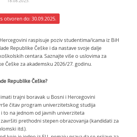
18.08.2025.
 otvoren do: 30.09.2025.
ercegovini raspisuje poziv studentima/icama iz BiH
lade Republike Češke i da nastave svoje dalje
oškolskih centara. Saznajte više o uslovima za
like Češke za akademsku 2026/27. godinu.
lade Republike Češke?
 imati trajni boravak u Bosni i Hercegovini
vrše čitav program univerzitetskog studija
, i to na jednom od javnih univerziteta
j završiti prethodni stepen obrazovanja (kandidati za
omski itd.).
od koje je jedno iz EU, nemaju prava da se prijave za