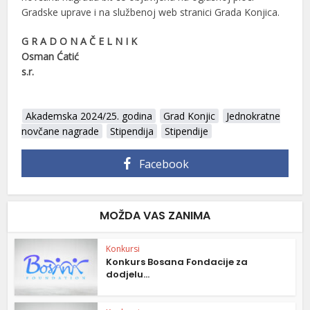
Gradske uprave i na službenoj web stranici Grada Konjica.
G R A D O N A Č E L N I K
Osman Ćatić
s.r.
Akademska 2024/25. godina
Grad Konjic
Jednokratne
novčane nagrade
Stipendija
Stipendije
Facebook
MOŽDA VAS ZANIMA
Konkursi
Konkurs Bosana Fondacije za
dodjelu...