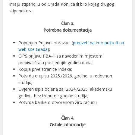
imaju stipendiju od Grada Konjica ili bilo kojeg drugog
stipenditora.
Član 3.
Potrebna dokumentacija
Popunjen Prijavni obrazac (
preuzeti na info pultu ili na
web site Grada
);
CIPS prijavu PBA-1 sa navedenim mjestom
prebivališta u posljednjih godinu dana;
Kopija prve stranice Indexa;
Potvrda o upisu 2025./2026. godine, u redovnom
studiju;
Ovjeren ispis ocjena za 2024./2025. akademsku
godinu, bez trenutne godine studija;
Potvrda banke o otvorenom žiro računu.
Član 4.
Ostale informacije