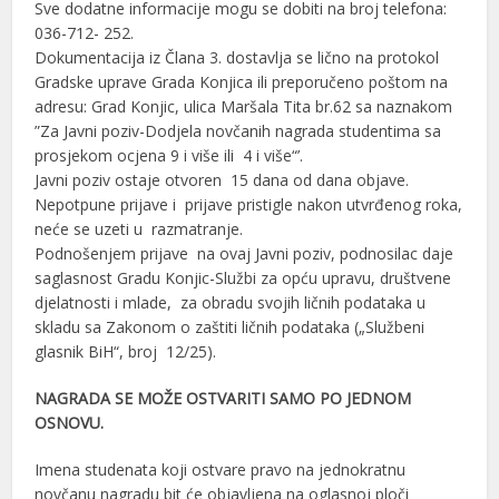
Sve dodatne informacije mogu se dobiti na broj telefona:
036-712- 252.
Dokumentacija iz Člana 3. dostavlja se lično na protokol
Gradske uprave Grada Konjica ili preporučeno poštom na
adresu: Grad Konjic, ulica Maršala Tita br.62 sa naznakom
”Za Javni poziv-Dodjela novčanih nagrada studentima sa
prosjekom ocjena 9 i više ili 4 i više“’.
Javni poziv ostaje otvoren 15 dana od dana objave.
Nepotpune prijave i prijave pristigle nakon utvrđenog roka,
neće se uzeti u razmatranje.
Podnošenjem prijave na ovaj Javni poziv, podnosilac daje
saglasnost Gradu Konjic-Službi za opću upravu, društvene
djelatnosti i mlade, za obradu svojih ličnih podataka u
skladu sa Zakonom o zaštiti ličnih podataka („Službeni
glasnik BiH“, broj 12/25).
NAGRADA SE MOŽE OSTVARITI SAMO PO JEDNOM
OSNOVU.
Imena studenata koji ostvare pravo na jednokratnu
novčanu nagradu bit će objavljena na oglasnoj ploči