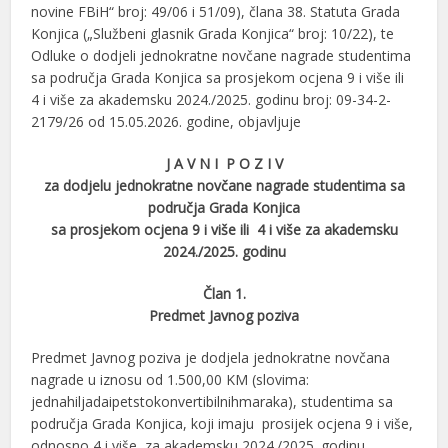
novine FBiH“ broj: 49/06 i 51/09), člana 38. Statuta Grada
Konjica („Službeni glasnik Grada Konjica“ broj: 10/22), te
Odluke o dodjeli jednokratne novčane nagrade studentima
sa područja Grada Konjica sa prosjekom ocjena 9 i više ili
4 i više za akademsku 2024./2025. godinu broj: 09-34-2-
2179/26 od 15.05.2026. godine, objavljuje
J A V N I P O Z I V
za dodjelu jednokratne novčane nagrade studentima sa
područja Grada Konjica
sa prosjekom ocjena 9 i više
ili 4 i više za akademsku
2024./2025. godinu
Član 1.
Predmet Javnog poziva
Predmet Javnog poziva je dodjela jednokratne novčana
nagrade u iznosu od 1.500,00 KM (slovima:
jednahiljadaipetstokonvertibilnihmaraka), studentima sa
područja Grada Konjica, koji imaju prosijek ocjena 9 i više,
odnosno 4 i više za akademsku 2024./2025. godinu.