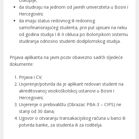
Uskoplje;
da studiraju na jednom od javnih univerziteta u Bosni i
Hercegovini;
da imaju status redovnog ili redovnog
samofinansirajućeg studenta, prvi put upisani na neku
od godina studija I ili II ciklusa po Bolonjskom sistemu
studiranja odnosno studenti dodiplomskog studija.
Prijava aplikanta na javni poziv obavezno sadrži sljedeće
dokumente:
Prijava i CV;
Uvjerenje/potvrda da je aplikant redovan student na
akreditovanoj visokoškolskoj ustanovi u Bosni i
Hercegovini;
Uvjerenje o prebivalištu (Obrazac PBA-3 – CIPS) ne
stariji od 30 dana;
Ugovor o otvaranju transakacijskog računa u banci ili
potvrda banke, za studenta ili za roditelja.