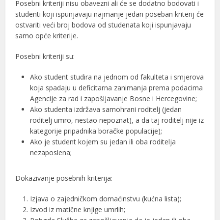
Posebni kriteriji nisu obavezni ali će se dodatno bodovati i
studenti koji ispunjavaju najmanje jedan poseban kriterij će
ostvariti veći broj bodova od studenata koji ispunjavaju
samo opće kriterije.
Posebni kriteriji su:
Ako student studira na jednom od fakulteta i smjerova
koja spadaju u deficitarna zanimanja prema podacima
Agencije za rad i zapošljavanje Bosne i Hercegovine;
Ako studenta izdržava samohrani roditelj (jedan
roditelj umro, nestao nepoznat), a da taj roditelj nije iz
kategorije pripadnika boračke populacije);
Ako je student kojem su jedan ili oba roditelja
nezaposlena;
Dokazivanje posebnih kriterija:
Izjava o zajedničkom domaćinstvu (kućna lista);
Izvod iz matične knjige umrlih;