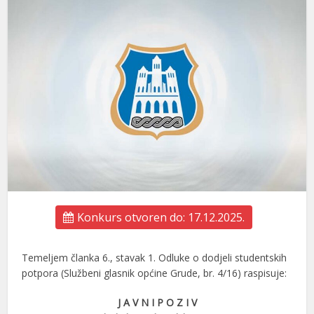
Konkurs otvoren do: 17.12.2025.
Temeljem članka 6., stavak 1. Odluke o dodjeli studentskih
potpora (Službeni glasnik općine Grude, br. 4/16) raspisuje:
J A V N I P O Z I V