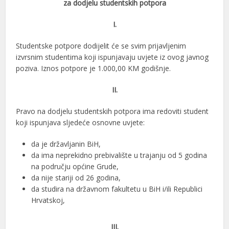
za dodjelu studentskih potpora
I.
Studentske potpore dodijelit će se svim prijavljenim
izvrsnim studentima koji ispunjavaju uvjete iz ovog javnog
poziva. Iznos potpore je 1.000,00 KM godišnje.
II.
Pravo na dodjelu studentskih potpora ima redoviti student
koji ispunjava sljedeće osnovne uvjete:
da je državljanin BiH,
da ima neprekidno prebivalište u trajanju od 5 godina
na području općine Grude,
da nije stariji od 26 godina,
da studira na državnom fakultetu u BiH i/ili Republici
Hrvatskoj,
III.