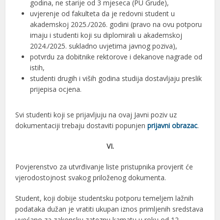
godina, ne starije od 3 mjeseca (PU Grude),
uvjerenje od fakulteta da je redovni student u
akademskoj 2025./2026. godini (pravo na ovu potporu
imaju i studenti koji su diplomirali u akademskoj
2024./2025. sukladno uvjetima javnog poziva),
potvrdu za dobitnike rektorove i dekanove nagrade od
istih,
studenti drugih i viših godina studija dostavljaju preslik
prijepisa ocjena.
Svi studenti koji se prijavljuju na ovaj Javni poziv uz
dokumentaciji trebaju dostaviti popunjen
prijavni obrazac
.
VI.
Povjerenstvo za utvrđivanje liste pristupnika provjerit će
vjerodostojnost svakog priloženog dokumenta.
Student, koji dobije studentsku potporu temeljem lažnih
podataka dužan je vratiti ukupan iznos primljenih sredstava
uvećano za zakonsku zateznu kamatu u roku od 12