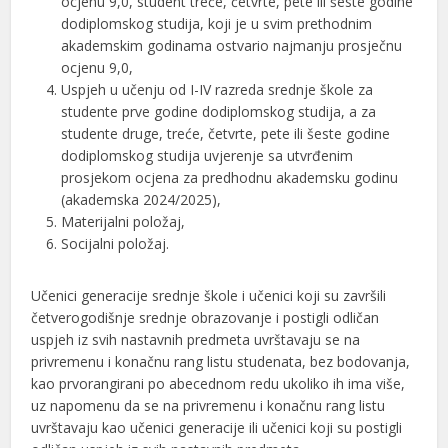
ocjenu 9,0, student treće, četvrte, pete ili šeste godine
dodiplomskog studija, koji je u svim prethodnim
akademskim godinama ostvario najmanju prosječnu
ocjenu 9,0,
Uspjeh u učenju od I-IV razreda srednje škole za
studente prve godine dodiplomskog studija, a za
studente druge, treće, četvrte, pete ili šeste godine
dodiplomskog studija uvjerenje sa utvrđenim
prosjekom ocjena za predhodnu akademsku godinu
(akademska 2024/2025),
Materijalni položaj,
Socijalni položaj.
Učenici generacije srednje škole i učenici koji su završili
četverogodišnje srednje obrazovanje i postigli odličan
uspjeh iz svih nastavnih predmeta uvrštavaju se na
privremenu i konačnu rang listu studenata, bez bodovanja,
kao prvorangirani po abecednom redu ukoliko ih ima više,
uz napomenu da se na privremenu i konačnu rang listu
uvrštavaju kao učenici generacije ili učenici koji su postigli