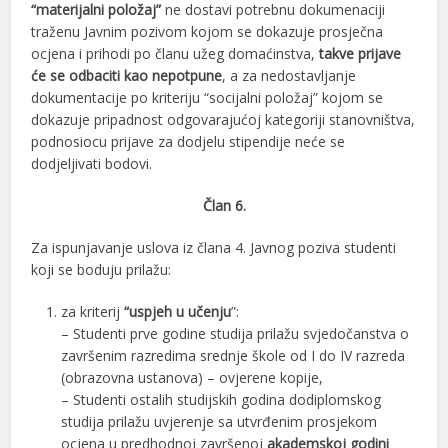
“materijalni položaj”
ne dostavi potrebnu dokumenaciji
traženu Javnim pozivom kojom se dokazuje prosječna
ocjena i prihodi po članu užeg domaćinstva,
takve prijave
će se odbaciti kao nepotpune
, a za nedostavljanje
dokumentacije po kriteriju “socijalni položaj” kojom se
dokazuje pripadnost odgovarajućoj kategoriji stanovništva,
podnosiocu prijave za dodjelu stipendije neće se
dodjeljivati bodovi.
Član 6.
Za ispunjavanje uslova iz člana 4. Javnog poziva studenti
koji se boduju prilažu:
za kriterij
“uspjeh u učenju
”:
– Studenti prve godine studija prilažu svjedočanstva o
završenim razredima srednje škole od I do IV razreda
(obrazovna ustanova) – ovjerene kopije,
– Studenti ostalih studijskih godina dodiplomskog
studija prilažu uvjerenje sa utvrđenim prosjekom
ocjena u predhodnoj završenoj
akademskoj godini