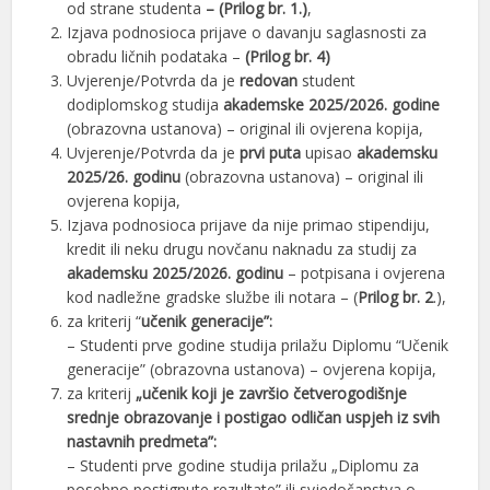
od strane studenta
– (Prilog br. 1.)
,
Izjava podnosioca prijave o davanju saglasnosti za
obradu ličnih podataka –
(Prilog br. 4)
Uvjerenje/Potvrda da je
redovan
student
dodiplomskog studija
akademske 2025/2026. godine
(obrazovna ustanova) – original ili ovjerena kopija,
Uvjerenje/Potvrda da je
prvi puta
upisao
akademsku
2025/26. godinu
(obrazovna ustanova) – original ili
ovjerena kopija,
Izjava podnosioca prijave da nije primao stipendiju,
kredit ili neku drugu novčanu naknadu za studij za
akademsku 2025/2026. godinu
– potpisana i ovjerena
kod nadležne gradske službe ili notara – (
Prilog br. 2
.),
za kriterij “
učenik generacije”:
– Studenti prve godine studija prilažu Diplomu “Učenik
generacije” (obrazovna ustanova) – ovjerena kopija,
za kriterij
„učenik koji je završio četverogodišnje
srednje obrazovanje i postigao odličan uspjeh iz svih
nastavnih predmeta”:
– Studenti prve godine studija prilažu „Diplomu za
posebno postignute rezultate” ili svjedočanstva o