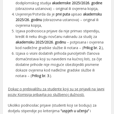
dodiplomskog studija
akademske 2025/2026. godine
(obrazovna ustanova) – original ili ovjerena kopija,
Uvjerenje/Potvrda da je
prvi puta
upisao
akademsku
2025/26. godinu
(obrazovna ustanova) – original ili
ovjerena kopija,
Izjava podnosioca prijave da nije primao stipendiju,
kredit ili neku drugu novčanu naknadu za studij za
akademsku 2025/2026. godinu
– potpisana i ovjerena
kod nadležne gradske službe ili notara – (
Prilog br. 2
.),
Izjava o visini dodatnih prihoda punoljetnih članova
domaćinstava koji su navedeni na kućnoj listi, za čije
dodatne prihode nije moguće obezbijediti pismene
dokaze ovjerena kod nadležne gradske službe ili
notara – (
Prilog br. 3
.).
Dokaz o prebivalištu za studente koji su se prijavili na Javni
poziv Komisija pribavlja po službenoj dužnosti.
Ukoliko podnosilac prijave (studenti koji se boduju) za
dodjelu stipendije po kriterijima
“uspjeh u učenju”
i