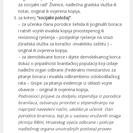
za socijalni rad” Živinice, nadležna gradska služba ili
notar, original ili ovjerena kopija,
za kriterij
“socijalni položaj”
:
– za učenika člana porodice šehida ili poginulih boraca
i ratnih vojnih invalida kopija prvostepenog ili
revizionog rješenja – posljednje rješenje na snazi
(Gradska služba za boračko -invalidsku zaštitu ) –
original ili ovjerena kopija,
– za demobilisane borce i dijete demobilisanog borca
dokaz o pripadnosti branilačkoj populaciji koji izdaje
nadležni organ odbrane (Federalno ministarstvo za
pitanje boraca i invalida odbrambeno oslobodilačkog
rata – Grupe za pitanja evidencije iz oblasti vojne
obaveze – original ili ovjerena kopija,
Podnosioci prijave za dodjelu stipendija iz porodice
branilaca, ostvaruju prioritet u stipendiranju na
naprijed navedeni način, ukoliko je učenik član
porodice branioca, koji je u sastavu oružanih snaga
(Armija RBiH, Hrvatskog vijeća odbrane i policije
nadležnog organa unutrašnjih poslova) proveo