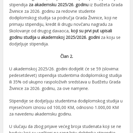
stipendija
za akademsku 2025/26. godinu
iz Budžeta Grada
Živinice za 2026. godinu za redovne studente
dodiplomskog studija sa područja Grada Živinice, koji ne
primaju stipendiju, kredit ili drugu novčanu nagradu za
školovanje od drugog davaoca,
koji su prvi put upisali
godinu studija u akademskoj 2025/2026. godini
za koju se
dodjeljuje stipendija.
Član 2.
U akademskoj 2025/26. godini dodijelit će se 59 (slovima:
pedesetdevet) stipendija studentima dodiplomskog studija
ili 35% od ukupno raspoloživih sredstava u Budžetu Grada
Živinice za 2026. godinu, za ove namjene.
Stipendije se dodjeljuju studentima dodiplomskog studija u
mjesečnom iznosu od 100,00 KM, odnosno 1.000,00 KM
za navedenu akademsku godinu.
U slučaju da zbog prijave većeg broja studenata koji se ne
boduju koji su uvršteni na rang listu dobitnika stipendije