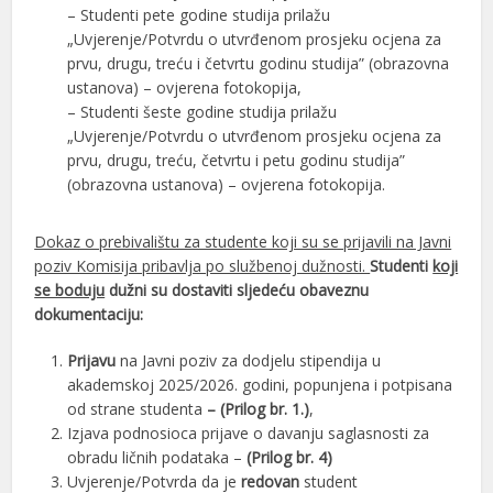
– Studenti pete godine studija prilažu
„Uvjerenje/Potvrdu o utvrđenom prosjeku ocjena za
prvu, drugu, treću i četvrtu godinu studija” (obrazovna
ustanova) – ovjerena fotokopija,
– Studenti šeste godine studija prilažu
„Uvjerenje/Potvrdu o utvrđenom prosjeku ocjena za
prvu, drugu, treću, četvrtu i petu godinu studija”
(obrazovna ustanova) – ovjerena fotokopija.
Dokaz o prebivalištu za studente koji su se prijavili na Javni
poziv Komisija pribavlja po službenoj dužnosti.
Studenti
koji
se boduju
dužni su dostaviti sljedeću obaveznu
dokumentaciju:
Prijavu
na Javni poziv za dodjelu stipendija u
akademskoj 2025/2026. godini, popunjena i potpisana
od strane studenta
– (Prilog br. 1.)
,
Izjava podnosioca prijave o davanju saglasnosti za
obradu ličnih podataka –
(Prilog br. 4)
Uvjerenje/Potvrda da je
redovan
student