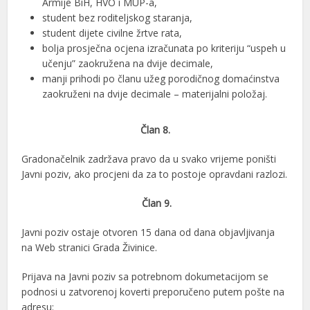
Armije BiH, HVO i MUP-a,
student bez roditeljskog staranja,
student dijete civilne žrtve rata,
bolja prosječna ocjena izračunata po kriteriju “uspeh u
učenju” zaokružena na dvije decimale,
manji prihodi po članu užeg porodičnog domaćinstva
zaokruženi na dvije decimale – materijalni položaj.
Član 8.
Gradonačelnik zadržava pravo da u svako vrijeme poništi
Javni poziv, ako procjeni da za to postoje opravdani razlozi.
Član 9.
Javni poziv ostaje otvoren 15 dana od dana objavljivanja
na Web stranici Grada Živinice.
Prijava na Javni poziv sa potrebnom dokumetacijom se
podnosi u zatvorenoj koverti preporučeno putem pošte na
adresu: