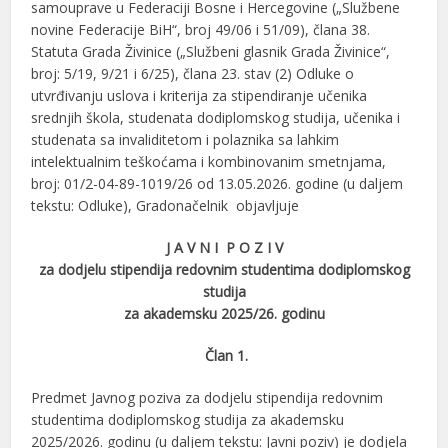
samouprave u Federaciji Bosne i Hercegovine („Službene
novine Federacije BiH“, broj 49/06 i 51/09), člana 38.
Statuta Grada Živinice („Službeni glasnik Grada Živinice“,
broj: 5/19, 9/21 i 6/25), člana 23. stav (2) Odluke o
utvrđivanju uslova i kriterija za stipendiranje učenika
srednjih škola, studenata dodiplomskog studija, učenika i
studenata sa invaliditetom i polaznika sa lahkim
intelektualnim teškoćama i kombinovanim smetnjama,
broj: 01/2-04-89-1019/26 od 13.05.2026. godine (u daljem
tekstu: Odluke), Gradonačelnik objavljuje
J A V N I P O Z I V
za dodjelu stipendija redovnim studentima dodiplomskog
studija
za akademsku 2025/26. godinu
Član 1.
Predmet Javnog poziva za dodjelu stipendija redovnim
studentima dodiplomskog studija za akademsku
2025/2026. godinu (u daljem tekstu: Javni poziv) je dodjela