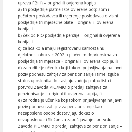
uprava FBiH) – original ili ovjerena kopija:
a) tri posljednje platne liste ovjerene potpisom i
pečatom poslodavca ili uvjerenje poslodavca o visini
posljednje tri mjesečne plate – original ili ovjerena
kopija, ili
b) ček od PIO posljednje penzije – original ili ovjerena
kopija, ili
c) za lica koja imaju registrovanu samostalnu
djelatnost obrazac 2002 o plaćenim doprinosima za
posljednja tri mjeseca – original ili ovjerena kopija, ili
d) za roditelje učenika koji tokom prijavljivanja na Javni
poziv podnesu zahtjev za penzionisanje i time izgube
status uposlenika dostavljaju zadnju platnu listu i
potvrdu Zavoda PIO/MIO o predaji zahtjeva za
penzionisanje – original ili ovjerena kopija, ili
e) za roditelje učenika koji tokom prijavljivanja na Javni
poziv podnesu zahtjev za penzionisanje kao
nezaposlene osobe dostavljaju dokaz o
nezaposlenosti Službe za zapošljavanje i potvrdu
Zavoda PIO/MIO o predaji zahtjeva za penzionisanje –