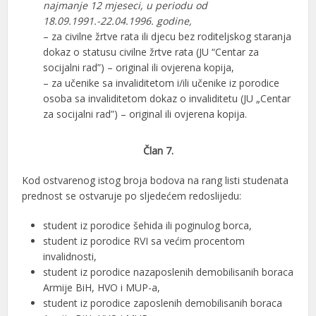
najmanje 12 mjeseci, u periodu od
18.09.1991.-22.04.1996. godine,
– za civilne žrtve rata ili djecu bez roditeljskog staranja
dokaz o statusu civilne žrtve rata (JU “Centar za
socijalni rad”) – original ili ovjerena kopija,
– za učenike sa invaliditetom i/ili učenike iz porodice
osoba sa invaliditetom dokaz o invaliditetu (JU „Centar
za socijalni rad”) – original ili ovjerena kopija.
Član 7.
Kod ostvarenog istog broja bodova na rang listi studenata
prednost se ostvaruje po sljedećem redoslijedu:
student iz porodice šehida ili poginulog borca,
student iz porodice RVI sa većim procentom
invalidnosti,
student iz porodice nazaposlenih demobilisanih boraca
Armije BiH, HVO i MUP-a,
student iz porodice zaposlenih demobilisanih boraca