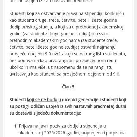
odličan uspjeh iz svih nastavnih predmeta.
Studenti koji za ostvarivanje prava na stipendiju konkurišu
kao studenti druge, treće, četvrte, pete ili šeste godine
dodiplomskog studija, a koji su u prethodnoj akademskoj
godini (za studente druge godine studija) ili u svim
prethodnim akademskim godinama (za studente treće,
četvrte, pete i šeste godine studija) ostvarili najmanju
prosječnu ocjenu 9,0 uvrštavaju se na rang listu studenata,
bez bodovanja kao prvorangirani po abecednom redu
ukoliko ih ima više, uz napomenu da se na rang listu
uvrštavaju kao studenti sa prosječnom ocjenom od 9,0.
Član 5.
Studenti
koji se ne boduju
(učenici generacije i studenti koji
su postigli odličan uspjeh iz svih nastavnih predmeta) dužni
su dostaviti sljedeću dokumentaciju:
Prijavu
na Javni poziv za dodjelu stipendija u
akademskoj 2025/2026. godini, popunjena i potpisana