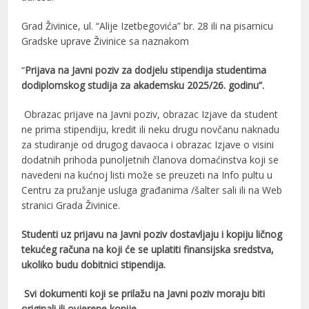
Grad Živinice, ul. “Alije Izetbegovića” br. 28 ili na pisarnicu
Gradske uprave Živinice sa naznakom
“
Prijava na Javni poziv za dodjelu stipendija studentima
dodiplomskog studija za akademsku 2025/26. godinu”.
Obrazac prijave na Javni poziv, obrazac Izjave da student
ne prima stipendiju, kredit ili neku drugu novčanu naknadu
za studiranje od drugog davaoca i obrazac Izjave o visini
dodatnih prihoda punoljetnih članova domaćinstva koji se
navedeni na kućnoj listi može se preuzeti na Info pultu u
Centru za pružanje usluga građanima /šalter sali ili na Web
stranici Grada Živinice.
Studenti uz prijavu na Javni poziv dostavljaju i kopiju ličnog
tekućeg računa na koji će se uplatiti finansijska sredstva,
ukoliko budu dobitnici stipendija.
Svi dokumenti koji se prilažu na Javni poziv moraju biti
originali ili ovjerene kopije.