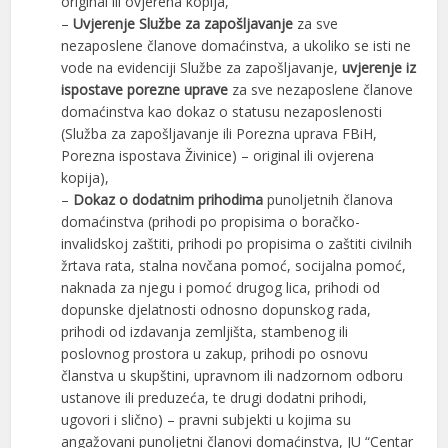
original ili ovjerena kopija,
–
Uvjerenje Službe za zapošljavanje
za sve
nezaposlene članove domaćinstva, a ukoliko se isti ne
vode na evidenciji Službe za zapošljavanje,
uvjerenje iz
ispostave porezne uprave
za sve nezaposlene članove
domaćinstva kao dokaz o statusu nezaposlenosti
(Služba za zapošljavanje ili Porezna uprava FBiH,
Porezna ispostava Živinice) – original ili ovjerena
kopija),
–
Dokaz o dodatnim prihodima
punoljetnih članova
domaćinstva (prihodi po propisima o boračko-
invalidskoj zaštiti, prihodi po propisima o zaštiti civilnih
žrtava rata, stalna novčana pomoć, socijalna pomoć,
naknada za njegu i pomoć drugog lica, prihodi od
dopunske djelatnosti odnosno dopunskog rada,
prihodi od izdavanja zemljišta, stambenog ili
poslovnog prostora u zakup, prihodi po osnovu
članstva u skupštini, upravnom ili nadzornom odboru
ustanove ili preduzeća, te drugi dodatni prihodi,
ugovori i slično) – pravni subjekti u kojima su
angažovani punoljetni članovi domaćinstva, JU “Centar