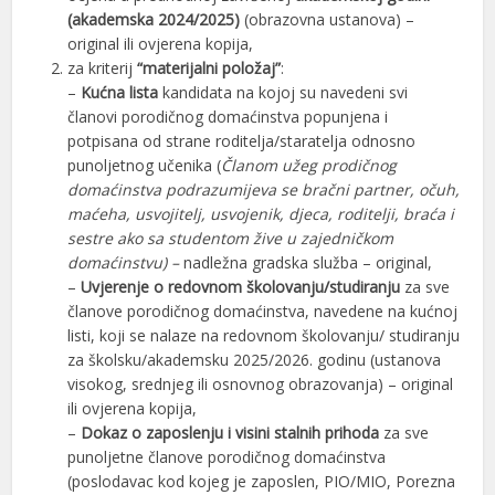
(akademska 2024/2025)
(obrazovna ustanova) –
original ili ovjerena kopija,
za kriterij
“materijalni položaj”
:
–
Kućna lista
kandidata na kojoj su navedeni svi
članovi porodičnog domaćinstva popunjena i
potpisana od strane roditelja/staratelja odnosno
punoljetnog učenika (
Članom užeg prodičnog
domaćinstva podrazumijeva se bračni partner, očuh,
maćeha, usvojitelj, usvojenik, djeca, roditelji, braća i
sestre ako sa studentom žive u zajedničkom
domaćinstvu) –
nadležna gradska služba – original,
–
Uvjerenje o redovnom školovanju/studiranju
za sve
članove porodičnog domaćinstva, navedene na kućnoj
listi, koji se nalaze na redovnom školovanju/ studiranju
za školsku/akademsku 2025/2026. godinu (ustanova
visokog, srednjeg ili osnovnog obrazovanja) – original
ili ovjerena kopija,
–
Dokaz o zaposlenju i visini stalnih prihoda
za sve
punoljetne članove porodičnog domaćinstva
(poslodavac kod kojeg je zaposlen, PIO/MIO, Porezna