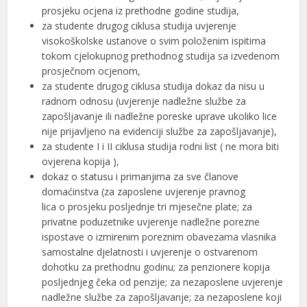
prosjeku ocjena iz prethodne godine studija,
za studente drugog ciklusa studija uvjerenje
visokoškolske ustanove o svim položenim ispitima
tokom cjelokupnog prethodnog studija sa izvedenom
prosječnom ocjenom,
za studente drugog ciklusa studija dokaz da nisu u
radnom odnosu (uvjerenje nadležne službe za
zapošljavanje ili nadležne poreske uprave ukoliko lice
nije prijavljeno na evidenciji službe za zapošljavanje),
za studente I i II ciklusa studija rodni list ( ne mora biti
ovjerena kopija ),
dokaz o statusu i primanjima za sve članove
domaćinstva (za zaposlene uvjerenje pravnog
lica o prosjeku posljednje tri mjesečne plate; za
privatne poduzetnike uvjerenje nadležne porezne
ispostave o izmirenim poreznim obavezama vlasnika
samostalne djelatnosti i uvjerenje o ostvarenom
dohotku za prethodnu godinu; za penzionere kopija
posljednjeg čeka od penzije; za nezaposlene uvjerenje
nadležne službe za zapošljavanje; za nezaposlene koji