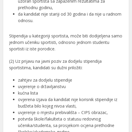
uzoran sportista sa zapaženim rezultatima za
prethodnu godinu,
da kandidat nije stariji od 30 godina i da nije u radnom
odnosu.
Stipendija u kategoriji sportista, može biti dodijeljena samo
jednom učeniku sportisti, odnosno jednom studentu
sportisti iz iste porodice.
(2) Uz prijavu na javni poziv za dodjelu stipendija
sportistima, kandidati su dužni priložiti:
zahtjev za dodjelu stipendije
uvjerenje o državljanstvu
kućna lista
ovjerena izjava da kandidat nije korisnik stipendije iz
budžeta bilo kojeg nivoa vlasti,
uvjerenje o mjestu prebivališta – CIPS obrazac,
potvrda škole/fakulteta o statusu redovnog
učenika/studenta, sa prosjekom ocjena prethodne
školske/akademske godine