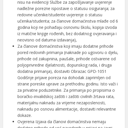
nisu na evidenciji Službe za zapošljavanje uvjerenje
nadležne porezne ispostave o statusu osiguranja; za
redovne učenike/studente uvjerenje o statusu
učenika/studenta; za članove domaćinstva mlađe od 6
godina koji ne pohađaju osnovnu školu, kopija izvoda
iz matične knjige rođenih, bez dodatnog ovjeravanja i
neovisno od datuma izdavanja),
Za članove domaćinstva koji imaju dodatne prihode
pored redovnih primanja (naknade po ugovoru o djelu,
prihode od zakupnina, paušale, prihode ostvarene od
poljoprivredne djelatnosti, dopunskog rada, i druga
dodatna primanja), dostaviti Obrazac GPD-1051
Godišnje prijave poreza na dohodak zaprimljen od
strane poreske uprave za prethodnu godinu. Isto važi i
za privatne poduzetnike. Za primanja po propisima o
boračko-invalidskoj zaštiti i zaštiti civilnih žrtava rata,
materijalnu naknadu za vrijeme nezaposlenosti,
naknadu po osnovu alimentacije, dostaviti relevantne
dokaze.
Ovjerena Izjava da članovi domaćinstva nemaju
dodatne prihode od već navedenih u prijavi na javni