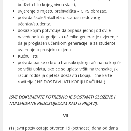
budžeta bilo kojeg nivoa vlasti,
uvjerenje o mjestu prebivališta – CIPS obrazac,
potvrda škole/fakulteta o statusu redovnog
učenika/studenta,
dokaz kojim potvrđuje da pripada jednoj od dvije
navedene kategorije: za učenike generacije uvjerenje
da je proglašen učenikom generacije, a za studente
uvjerenje o prosjeku ocjena
Kućnu listu
potvrda banke o broju transakcijskog računa na koji će
se vršiti uplata, ako će se uplata vršiti na transakcijski
račun roditelja djeteta dostaviti i kopiju lične karte
roditelja ( NE DOSTAVLJATI KOPIJU RAČUNA ).
(SVE DOKUMENTE POTREBNO JE DOSTAVITI SLOŽENE I
NUMERISANE REDOSLIJEDOM KAO U PRIJAVI).
VII
(1) Javni poziv ostaje otvoren 15 (petnaest) dana od dana