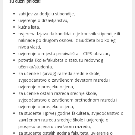
su dužni priložiti:
zahtjev za dodjelu stipendije,
uvjerenje o državljanstvu,
kućna lista,
ovjerena Izjava da kandidat nije korisnik stipendije ili
naknade po drugom osnovu iz Budžeta bilo kojeg
nivoa vlasti,
uvjerenje o mjestu prebivališta – CIPS obrazac,
potvrda škole/fakulteta o statusu redovnog
učenika/studenta,
za učenike I (prvog) razreda srednje škole,
svjedočanstvo o završenom devetom razredu i
uvjerenje o prosjeku ocjena,
za učenike ostalih razreda srednje škole,
svjedočanstvo o završenom prethodnom razredu i
uvjerenje o prosjeku ocjena,
za studente I (prve) godine fakulteta, svjedočanstvo o
završenom razredu srednje škole i uvjerenje o
prosjeku ocjena u završnom razredu,
za studente ostalih godina fakulteta, uvjerenje o