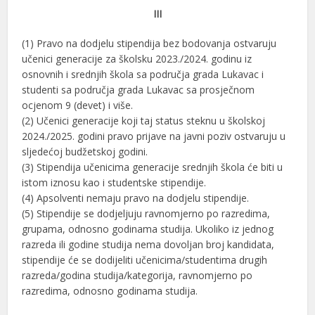
III
(1) Pravo na dodjelu stipendija bez bodovanja ostvaruju
učenici generacije za školsku 2023./2024. godinu iz
osnovnih i srednjih škola sa područja grada Lukavac i
studenti sa područja grada Lukavac sa prosječnom
ocjenom 9 (devet) i više.
(2) Učenici generacije koji taj status steknu u školskoj
2024./2025. godini pravo prijave na javni poziv ostvaruju u
sljedećoj budžetskoj godini.
(3) Stipendija učenicima generacije srednjih škola će biti u
istom iznosu kao i studentske stipendije.
(4) Apsolventi nemaju pravo na dodjelu stipendije.
(5) Stipendije se dodjeljuju ravnomjerno po razredima,
grupama, odnosno godinama studija. Ukoliko iz jednog
razreda ili godine studija nema dovoljan broj kandidata,
stipendije će se dodijeliti učenicima/studentima drugih
razreda/godina studija/kategorija, ravnomjerno po
razredima, odnosno godinama studija.