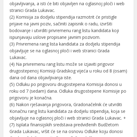
objavljivanja, a isti će biti objavljen na oglasnoj ploči i web
stranici Grada Lukavac.
(2) Komisija za dodjelu stipendija razmotrit će pristigle
prijave na javni poziv, sačiniti zapisnik o radu, izvršiti
bodovanje i utvrditi privremenu rang listu kandidata koji
ispunjavaju uslove propisane javnim pozivom.
(3) Privremena rang lista kandidata za dodjelu stipendija
objavljuje se na oglasnoj ploči i web stranici Grada
Lukavac.
(4) Na privremenu rang listu može se izjaviti prigovor
drugostepenoj Komisiji Gradskog vijeća u roku od 8 (osam)
dana od dana objavljivanja iste.
(5) Odluku po prigovoru drugostepena Komisija donosi u
roku od 7 (sedam) dana. Odluka drugostepene Komisije po
prigovoru je konačna.
(6) Nakon rješavanja prigovora, Gradonačelnik će utvrditi
Konačnu rang listu kandidata za dodjelu stipendija, koja se
objavljuje na oglasnoj ploči i web stranici Grada Lukavac. +
(7) Isplata finansijskih sredstava predviđenih Budžetom
Grada Lukavac, vršit će se na osnovu Odluke koju donosi