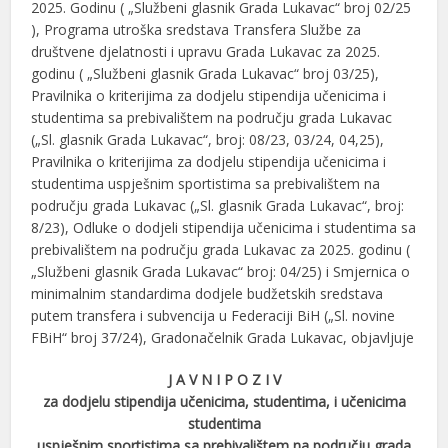
2025. Godinu ( „Službeni glasnik Grada Lukavac“ broj 02/25
), Programa utroška sredstava Transfera Službe za
društvene djelatnosti i upravu Grada Lukavac za 2025.
godinu ( „Službeni glasnik Grada Lukavac“ broj 03/25),
Pravilnika o kriterijima za dodjelu stipendija učenicima i
studentima sa prebivalištem na području grada Lukavac
(„Sl. glasnik Grada Lukavac“, broj: 08/23, 03/24, 04,25),
Pravilnika o kriterijima za dodjelu stipendija učenicima i
studentima uspješnim sportistima sa prebivalištem na
području grada Lukavac („Sl. glasnik Grada Lukavac“, broj:
8/23), Odluke o dodjeli stipendija učenicima i studentima sa
prebivalištem na području grada Lukavac za 2025. godinu (
„Službeni glasnik Grada Lukavac“ broj: 04/25) i Smjernica o
minimalnim standardima dodjele budžetskih sredstava
putem transfera i subvencija u Federaciji BiH („Sl. novine
FBiH“ broj 37/24), Gradonačelnik Grada Lukavac, objavljuje
J A V N I P O Z I V
za dodjelu stipendija učenicima, studentima, i učenicima
studentima
uspješnim sportistima sa prebivalištem na području grada