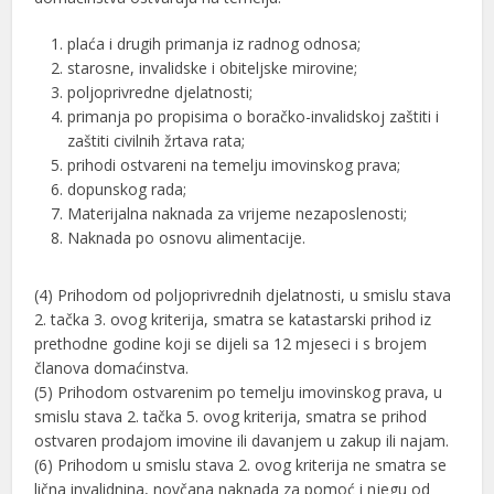
plaća i drugih primanja iz radnog odnosa;
starosne, invalidske i obiteljske mirovine;
poljoprivredne djelatnosti;
primanja po propisima o boračko-invalidskoj zaštiti i
zaštiti civilnih žrtava rata;
prihodi ostvareni na temelju imovinskog prava;
dopunskog rada;
Materijalna naknada za vrijeme nezaposlenosti;
Naknada po osnovu alimentacije.
(4) Prihodom od poljoprivrednih djelatnosti, u smislu stava
2. tačka 3. ovog kriterija, smatra se katastarski prihod iz
prethodne godine koji se dijeli sa 12 mjeseci i s brojem
članova domaćinstva.
(5) Prihodom ostvarenim po temelju imovinskog prava, u
smislu stava 2. tačka 5. ovog kriterija, smatra se prihod
ostvaren prodajom imovine ili davanjem u zakup ili najam.
(6) Prihodom u smislu stava 2. ovog kriterija ne smatra se
lična invalidnina, novčana naknada za pomoć i njegu od