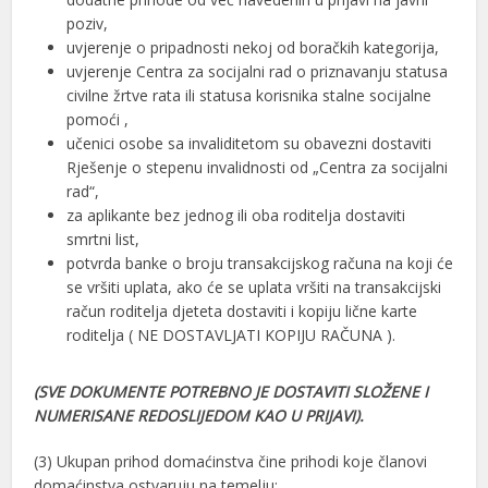
poziv,
uvjerenje o pripadnosti nekoj od boračkih kategorija,
uvjerenje Centra za socijalni rad o priznavanju statusa
civilne žrtve rata ili statusa korisnika stalne socijalne
pomoći ,
učenici osobe sa invaliditetom su obavezni dostaviti
Rješenje o stepenu invalidnosti od „Centra za socijalni
rad“,
za aplikante bez jednog ili oba roditelja dostaviti
smrtni list,
potvrda banke o broju transakcijskog računa na koji će
se vršiti uplata, ako će se uplata vršiti na transakcijski
račun roditelja djeteta dostaviti i kopiju lične karte
roditelja ( NE DOSTAVLJATI KOPIJU RAČUNA ).
(SVE DOKUMENTE POTREBNO JE DOSTAVITI SLOŽENE I
NUMERISANE REDOSLIJEDOM KAO U PRIJAVI).
(3) Ukupan prihod domaćinstva čine prihodi koje članovi
domaćinstva ostvaruju na temelju: