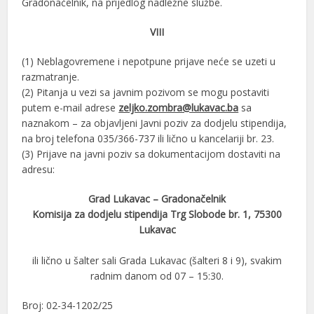
Gradonačelnik, na prijedlog nadležne službe.
VIII
(1) Neblagovremene i nepotpune prijave neće se uzeti u
razmatranje.
(2) Pitanja u vezi sa javnim pozivom se mogu postaviti
putem e-mail adrese
zeljko.zombra@lukavac.ba
sa
naznakom – za objavljeni Javni poziv za dodjelu stipendija,
na broj telefona 035/366-737 ili lično u kancelariji br. 23.
(3) Prijave na javni poziv sa dokumentacijom dostaviti na
adresu:
Grad Lukavac – Gradonačelnik
Komisija za dodjelu stipendija Trg Slobode br. 1, 75300
Lukavac
ili lično u šalter sali Grada Lukavac (šalteri 8 i 9), svakim
radnim danom od 07 – 15:30.
Broj: 02-34-1202/25