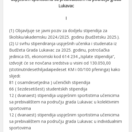
Lukavac
I
(1) Objavljuje se javni poziv za dodjelu stipendija za
školsku/akademsku 2024./2025. godinu (budžetsku 2025.).
(2) U svrhu stipendiranja uspješnih učenika i studenata iz
Budžeta Grada Lukavac za 2025. godinu, potrošačka
jedinica 05, ekonomski kod 614 234 „Isplate stipendija“,
izdvojit će se novčana sredstva u visini od 130.050,00
(stotinutridesethiljadaipedeset KM i 00/100 pfeninga) kako
slijedi:
81 ( osamdesetjedna ) učeničkih stipendija
66 ( šezdesetišest) studentskih stipendija
12 ( dvanaest) stipendija uspješnim sportistima učenicima
sa prebivalištem na području grada Lukavac u kolektivnim
sportovima
12 ( dvanaest) stipendija uspješnim sportistima učenicima
sa prebivalištem na području grada Lukavac u individualnim
sportovima