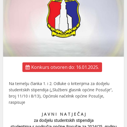
Konkurs otvoren do: 16.01.2025.
Na temelju članka 1. i 2. Odluke o kriterijima za dodjelu
studentskih stipendija („Službeni glasnik općine Posušje“,
broj 11/10 i 8/13), Općinski načelnik općine Posušje,
raspisuje
J A V N I N A T J E Č A J
za dodjelu studentskih stipendija
studentima s područja općine Posušje za 2024/25. godinu