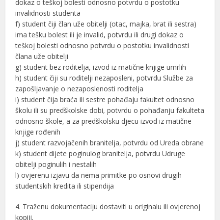
dokaz o teškoj bolesti odnosno potvrdu o postotku
invalidnosti studenta
f) student čiji član uže obitelji (otac, majka, brat ili sestra)
ima tešku bolest ili je invalid, potvrdu ili drugi dokaz o
teškoj bolesti odnosno potvrdu o postotku invalidnosti
člana uže obitelji
g) student bez roditelja, izvod iz matične knjige umrlih
h) student čiji su roditelji nezaposleni, potvrdu Službe za
zapošljavanje o nezaposlenosti roditelja
i) student čija braća ili sestre pohađaju fakultet odnosno
školu ili su predškolske dobi, potvrdu o pohađanju fakulteta
odnosno škole, a za predškolsku djecu izvod iz matične
knjige rođenih
j) student razvojačenih branitelja, potvrdu od Ureda obrane
k) student dijete poginulog branitelja, potvrdu Udruge
obitelji poginulih i nestalih
l) ovjerenu izjavu da nema primitke po osnovi drugih
studentskih kredita ili stipendija
4. Traženu dokumentaciju dostaviti u originalu ili ovjerenoj
kopiji.