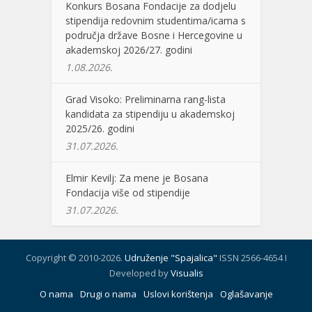
Konkurs Bosana Fondacije za dodjelu
stipendija redovnim studentima/icama s
područja države Bosne i Hercegovine u
akademskoj 2026/27. godini
1.08.2026.
Grad Visoko: Preliminarna rang-lista
kandidata za stipendiju u akademskoj
2025/26. godini
31.07.2026.
Elmir Kevilj: Za mene je Bosana
Fondacija više od stipendije
31.07.2026.
Copyright © 2010-2026.
Udruženje "Spajalica"
ISSN 2566-4654 I
Developed by
Visualis
O nama
Drugi o nama
Uslovi korištenja
Oglašavanje