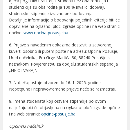
djeca poginulih branitelja, studenti bez oba roditelja i
studenti čija su oba roditelja 100 % invalidi dobivaju
studentske stipendije izravno bez bodovanja.
Detaljnije informacije o bodovanju pojedinih kriterija biti će
objavljene na oglasnoj ploči zgrade općine i na web stranici
općine:
www.opcina-posusje.ba
.
6. Prijave s navedenim dokazima dostaviti u zatvorenoj
kuverti osobno ili putem pošte na adresu: Općina Posušje,
Ured načelnika, Fra Grge Martića 30, 88240 Posušje s
naznakom: Povjerenstvu za dodjelu studentskih stipendija
„NE OTVARAJ“.
7. Natječaj ostaje otvoren do 16. 1. 2025. godine.
Nepotpune i nepravovremene prijave neće se razmatrati.
8. Imena studenata koji ostvare stipendije po ovom
natječaju biti će objavljena na oglasnoj ploči zgrade općine
i na web stranici:
opcina-posusje.ba
.
Općinski načelnik