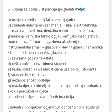
5. Kriteriji za dodjelu stipendija (pogledati
ovdje
)
a) uspjeh u prethodnoj fakultetskoj godini
b) studenti deficitarnih zanimanja (fizika, elektrotehnika,
strojarstvo, medicina, dentalna medicina, arhitektura,
građevina, kemijska tehnologija / kemijsko inženjerstvo,
matematika, farmacija, glazbena akademija –
instrumentalni smjer – glasovir – klavir / gitara / harmonika
/ klarinet / limena puhačka glazbala)
c) završena godina fakulteta
d) teška bolest ili invalidnost studenta
e) teška bolest ili invalidnost člana uže obitelji studenta
f) studenti bez roditelja
g) nezaposlenost roditelja
h) ostala djeca u obitelji studenta koja studiraju, pohađaju
školu i predškolska djeca
i) studenti – djeca razvojačenih branitelja
Studenti s prosjekom ocjena 5,0 odnosno 10,0, studenti