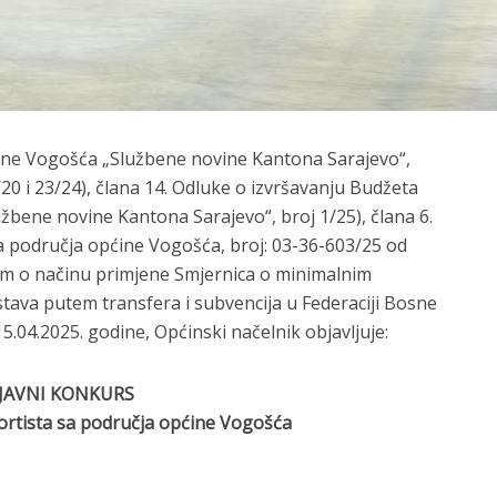
ćine Vogošća „Službene novine Kantona Sarajevo“,
/20 i 23/24), člana 14. Odluke o izvršavanju Budžeta
žbene novine Kantona Sarajevo“, broj 1/25), člana 6.
sa područja općine Vogošća, broj: 03-36-603/25 od
kom o načinu primjene Smjernica o minimalnim
tava putem transfera i subvencija u Federaciji Bosne
5.04.2025. godine, Općinski načelnik objavljuje:
JAVNI KONKURS
portista sa područja općine Vogošća