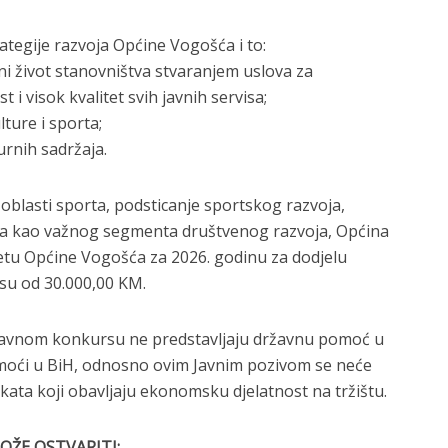
ategije razvoja Općine Vogošća i to:
veni život stanovništva stvaranjem uslova za
i visok kvalitet svih javnih servisa;
lture i sporta;
turnih sadržaja.
z oblasti sporta, podsticanje sportskog razvoja,
rta kao važnog segmenta društvenog razvoja, Općina
etu Općine Vogošća za 2026. godinu za dodjelu
su od 30.000,00 KM.
 Javnom konkursu ne predstavljaju državnu pomoć u
moći u BiH, odnosno ovim Javnim pozivom se neće
ekata koji obavljaju ekonomsku djelatnost na tržištu.
OŽE OSTVARITI: