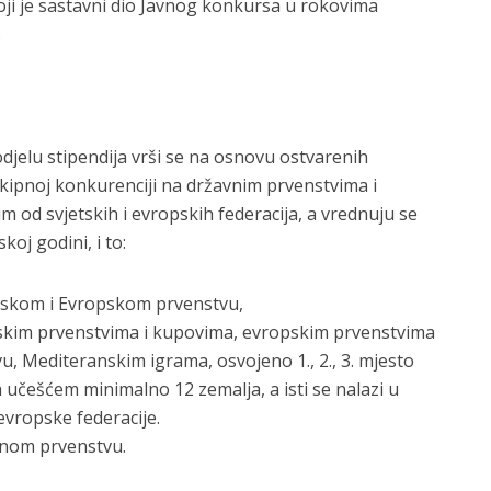
oji je sastavni dio Javnog konkursa u rokovima
.
odjelu stipendija vrši se na osnovu ostvarenih
ekipnoj konkurenciji na državnim prvenstvima i
od svjetskih i evropskih federacija, a vrednuju se
koj godini, i to:
etskom i Evropskom prvenstvu,
jetskim prvenstvima i kupovima, evropskim prvenstvima
, Mediteranskim igrama, osvojeno 1., 2., 3. mjesto
češćem minimalno 12 zemalja, a isti se nalazi u
evropske federacije.
avnom prvenstvu.