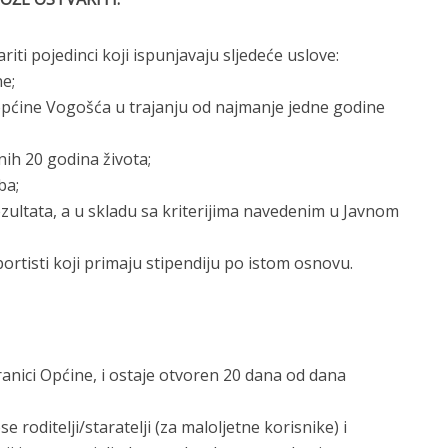
ti pojedinci koji ispunjavaju sljedeće uslove:
ne;
 općine Vogošća u trajanju od najmanje jedne godine
nih 20 godina života;
ba;
ezultata, a u skladu sa kriterijima navedenim u Javnom
ortisti koji primaju stipendiju po istom osnovu.
ranici Općine, i ostaje otvoren 20 dana od dana
 roditelji/staratelji (za maloljetne korisnike) i