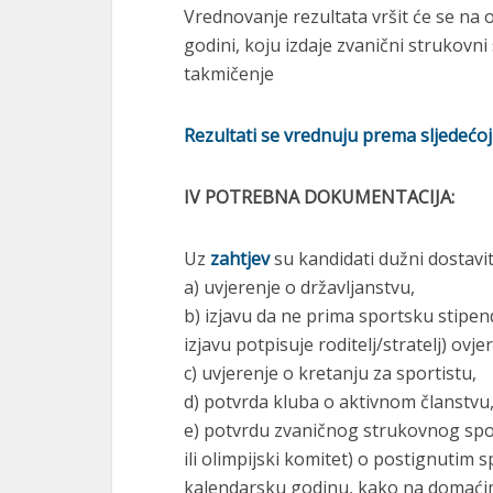
Vrednovanje rezultata vršit će se na
godini, koju izdaje zvanični strukovni
takmičenje
Rezultati se vrednuju prema sljedećoj
IV POTREBNA DOKUMENTACIJA:
Uz
zahtjev
su kandidati dužni dostaviti
a) uvjerenje o državljanstvu,
b) izjavu da ne prima sportsku stipe
izjavu potpisuje roditelj/stratelj) o
c) uvjerenje o kretanju za sportistu,
d) potvrda kluba o aktivnom članstvu
e) potvrdu zvaničnog strukovnog spor
ili olimpijski komitet) o postignutim
kalendarsku godinu, kako na domaći