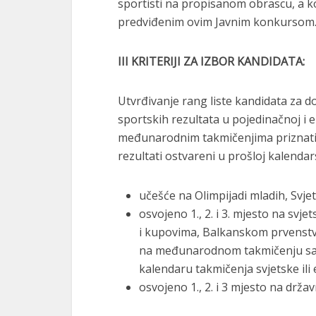
sportisti na propisanom obrascu, a k
predviđenim ovim Javnim konkursom
III KRITERIJI ZA IZBOR KANDIDATA:
Utvrđivanje rang liste kandidata za d
sportskih rezultata u pojedinačnoj i 
međunarodnim takmičenjima priznatim 
rezultati ostvareni u prošloj kalendars
učešće na Olimpijadi mladih, Svj
osvojeno 1., 2. i 3. mjesto na sv
i kupovima, Balkanskom prvenstvu
na međunarodnom takmičenju sa u
kalendaru takmičenja svjetske ili 
osvojeno 1., 2. i 3 mjesto na drž