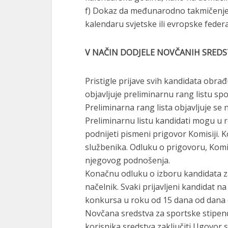
f) Dokaz da međunarodno takmičenje o
kalendaru svjetske ili evropske federa
V NAČIN DODJELE NOVČANIH SRED
Pristigle prijave svih kandidata obra
objavljuje preliminarnu rang listu spo
Preliminarna rang lista objavljuje se 
Preliminarnu listu kandidati mogu u r
podnijeti pismeni prigovor Komisiji. 
službenika. Odluku o prigovoru, Komis
njegovog podnošenja.
Konačnu odluku o izboru kandidata za
načelnik. Svaki prijavljeni kandidat 
konkursa u roku od 15 dana od dana
Novčana sredstva za sportske stipendij
korisnika sredstva zaključiti Ugovor