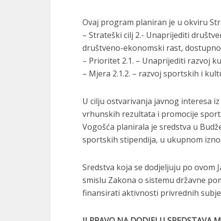
Ovaj program planiran je u okviru Str
– Strateški cilj 2.- Unaprijediti društ
društveno-ekonomski rast, dostupnost 
– Prioritet 2.1. – Unaprijediti razvoj ku
– Mjera 2.1.2. – razvoj sportskih i kul
U cilju ostvarivanja javnog interesa i
vrhunskih rezultata i promocije spo
Vogošća planirala je sredstva u Budž
sportskih stipendija, u ukupnom izno
Sredstva koja se dodjeljuju po ovom
smislu Zakona o sistemu državne po
finansirati aktivnosti privrednih subj
II PRAVO NA DODJELU SREDSTAVA M