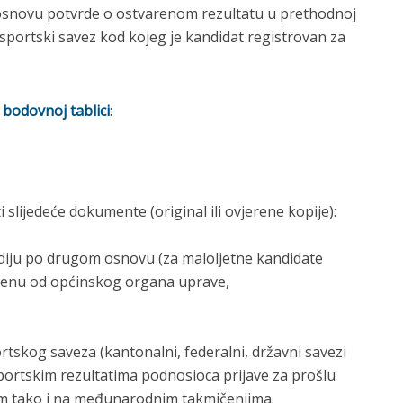
 osnovu potvrde o ostvarenom rezultatu u prethodnoj
 sportski savez kod kojeg je kandidat registrovan za
 bodovnoj tablici
:
 slijedeće dokumente (original ili ovjerene kopije):
ndiju po drugom osnovu (za maloljetne kandidate
vjerenu od općinskog organa uprave,
,
tskog saveza (kantonalni, federalni, državni savezi
 sportskim rezultatima podnosioca prijave za prošlu
m tako i na međunarodnim takmičenjima.