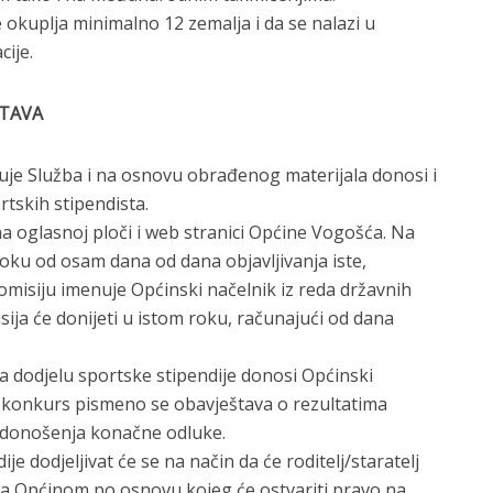
kuplja minimalno 12 zemalja i da se nalazi u
cije.
STAVA
đuje Služba i na osnovu obrađenog materijala donosi i
rtskih stipendista.
na oglasnoj ploči i web stranici Općine Vogošća. Na
oku od osam dana od dana objavljivanja iste,
Komisiju imenuje Općinski načelnik iz reda državnih
ija će donijeti u istom roku, računajući od dana
 dodjelu sportske stipendije donosi Općinski
na konkurs pismeno se obavještava o rezultatima
 donošenja konačne odluke.
e dodjeljivat će se na način da će roditelj/staratelj
 sa Općinom po osnovu kojeg će ostvariti pravo na