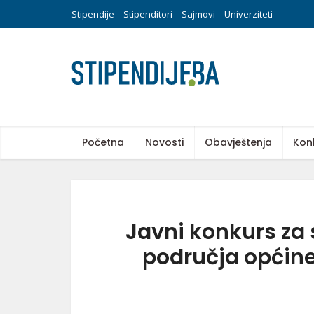
Stipendije
Stipenditori
Sajmovi
Univerziteti
Početna
Novosti
Obavještenja
Kon
Javni konkurs za 
područja općine