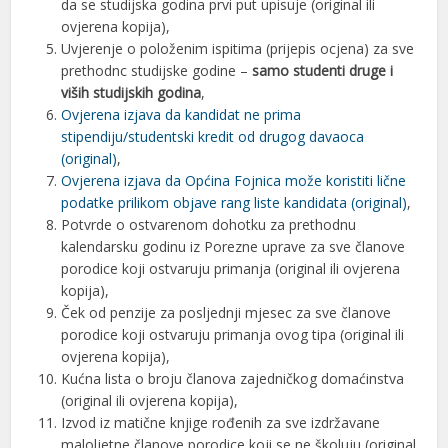
da se studijska godina prvi put upisuje (original ili
ovjerena kopija),
Uvjerenje o položenim ispitima (prijepis ocjena) za sve
prethodnc studijske godine –
samo studenti druge i
viših studijskih godina
,
Ovjerena izjava da kandidat ne prima
stipendiju/studentski kredit od drugog davaoca
(original)
,
Ovjerena izjava da Općina Fojnica može koristiti lične
podatke prilikom objave rang liste kandidata (original)
,
Potvrde o ostvarenom dohotku za prethodnu
kalendarsku godinu iz Porezne uprave za sve članove
porodice koji ostvaruju primanja (original ili ovjerena
kopija),
Ček od penzije za posljednji mjesec za sve članove
porodice koji ostvaruju primanja ovog tipa (original ili
ovjerena kopija),
Kućna lista o broju članova zajedničkog domaćinstva
(original ili ovjerena kopija),
Izvod iz matične knjige rođenih za sve izdržavane
maloljetne članove porodice koji se ne školuju (original