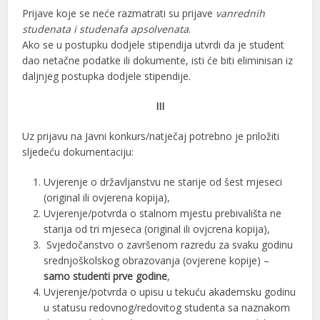
Prijave koje se neće razmatrati su prijave
vanrednih
studenata i studenafa apsolvenata
.
Ako se u postupku dodjele stipendija utvrdi da je student
dao netačne podatke ili dokumente, isti će biti eliminisan iz
daljnjeg postupka dodjele stipendije.
III
Uz prijavu na Javni konkurs/natječaj potrebno je priložiti
sljedeću dokumentaciju:
Uvjerenje o državljanstvu ne starije od šest mjeseci
(original ili ovjerena kopija),
Uvjerenje/potvrda o stalnom mjestu prebivališta ne
starija od tri mjeseca (original ili ovjcrena kopija),
Svjedočanstvo o završenom razredu za svaku godinu
srednjoškolskog obrazovanja (ovjerene kopije) –
samo studenti prve godine
,
Uvjerenje/potvrda o upisu u tekuću akademsku godinu
u statusu redovnog/redovitog studenta sa naznakom