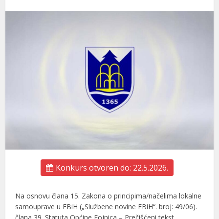
Konkurs otvoren do: 22.5.2026.
Na osnovu člana 15. Zakona o principima/načelima lokalne
samouprave u FBiH („Službene novine FBiH“. broj: 49/06).
člana 39. Statuta Općine Fojnica – Prečišćeni tekst