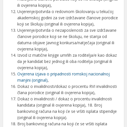
ili ovjerena kopija),
Uvjerenje/potvrda o redovnom školovanju u tekućoj
akademskoj godini za sve izdržavane članove porodice
koji se školuju (original ili ovjerena kopija),
Uvjerenje/potvrda o nezaposlenosti za sve izdržavane
članove porodice koji se ne školuju, ne starija od
datuma objave Javnog konkursa/natječaja (original ili
ovjerena kopija),
Izvod iz matične knjige umrlih za roditelja/e kao dokaz
da je kandidat bez jednog ili oba roditelja (original ili
ovjerena kopija),
Ovjerena izjava o pripadnosti romskoj nacionalnoj
manjini (original)
,
Dokaz o invalidnosti/dokaz o procentu RVI invalidnosti
člana porodice (original ili ovjerena kopija),
Dokaz o invalidnosti / dokaz o procentu invalidnosti
kandidata (original ili ovjerena kopija), 18. Broj
bankovnog računa na koji će se vršiti isplata stipendije
(original ili ovjerena kopija).
Broj bankovnog računa na koji će se vršiti isplata