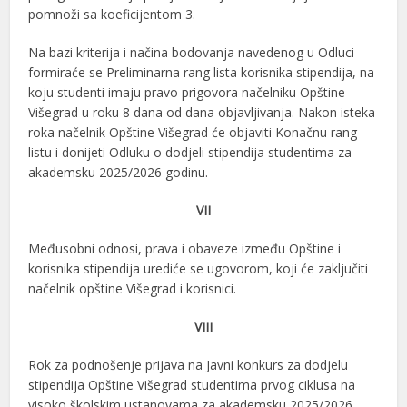
pomnoži sa koeficijentom 3.
Na bazi kriterija i načina bodovanja navedenog u Odluci
formiraće se Preliminarna rang lista korisnika stipendija, na
koju studenti imaju pravo prigovora načelniku Opštine
Višegrad u roku 8 dana od dana objavljivanja. Nakon isteka
roka načelnik Opštine Višegrad će objaviti Konačnu rang
listu i donijeti Odluku o dodjeli stipendija studentima za
akademsku 2025/2026 godinu.
VII
Međusobni odnosi, prava i obaveze između Opštine i
korisnika stipendija urediće se ugovorom, koji će zaključiti
načelnik opštine Višegrad i korisnici.
VIII
Rok za podnošenje prijava na Javni konkurs za dodjelu
stipendija Opštine Višegrad studentima prvog ciklusa na
visoko školskim ustanovama za akademsku 2025/2026