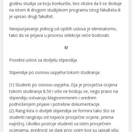
godinu studija za koju konkuriše, bez obzira da li se školuje
na istom ili drugom studijskom programu istog fakulteta ili
je upisao drugi fakultet.
Neispunjavanje jednog od opštih uslova je eliminatorno,
tako da se prijava u procesu selekcije neće bodovati.
IV
Posebni uslovi za dodjelu stipendija
Stipendije po osnovu uspjeha tokom studiranja:
(1) Studenti po osnovu uspjeha, čija je prosječna ocijena
tokom studiranja 8,50 i više ne boduju se, nego pravo na
stipendiju ostvaruju blagovremenim i urednim
podnošenjem prijave i potrebne dokumentacije.
(2) Rang-lista o dodjeli stipendija se formira tako što se
studenti rangiraju od najveće prosječne ocjene, prema
najnižoj. Ukoliko postoje studenti sa istim prosječnim
ocjenama, prednost se daje prvo onim koji su upisali višu