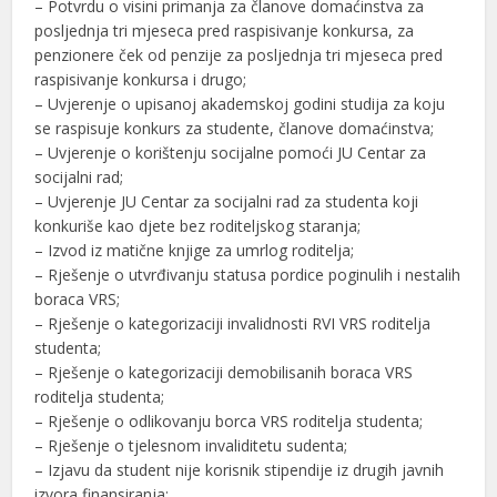
– Potvrdu o visini primanja za članove domaćinstva za
posljednja tri mjeseca pred raspisivanje konkursa, za
penzionere ček od penzije za posljednja tri mjeseca pred
raspisivanje konkursa i drugo;
– Uvjerenje o upisanoj akademskoj godini studija za koju
se raspisuje konkurs za studente, članove domaćinstva;
– Uvjerenje o korištenju socijalne pomoći JU Centar za
socijalni rad;
– Uvjerenje JU Centar za socijalni rad za studenta koji
konkuriše kao djete bez roditeljskog staranja;
– Izvod iz matične knjige za umrlog roditelja;
– Rješenje o utvrđivanju statusa pordice poginulih i nestalih
boraca VRS;
– Rješenje o kategorizaciji invalidnosti RVI VRS roditelja
studenta;
– Rješenje o kategorizaciji demobilisanih boraca VRS
roditelja studenta;
– Rješenje o odlikovanju borca VRS roditelja studenta;
– Rješenje o tjelesnom invaliditetu sudenta;
– Izjavu da student nije korisnik stipendije iz drugih javnih
izvora finansiranja;