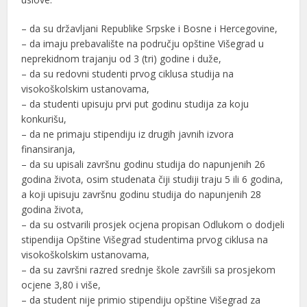
– da su državljani Republike Srpske i Bosne i Hercegovine,
– da imaju prebavalište na području opštine Višegrad u
neprekidnom trajanju od 3 (tri) godine i duže,
– da su redovni studenti prvog ciklusa studija na
visokoškolskim ustanovama,
– da studenti upisuju prvi put godinu studija za koju
konkurišu,
– da ne primaju stipendiju iz drugih javnih izvora
finansiranja,
– da su upisali završnu godinu studija do napunjenih 26
godina života, osim studenata čiji studiji traju 5 ili 6 godina,
a koji upisuju završnu godinu studija do napunjenih 28
godina života,
– da su ostvarili prosjek ocjena propisan Odlukom o dodjeli
stipendija Opštine Višegrad studentima prvog ciklusa na
visokoškolskim ustanovama,
– da su završni razred srednje škole završili sa prosjekom
ocjene 3,80 i više,
– da student nije primio stipendiju opštine Višegrad za