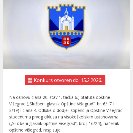
Konkurs otvoren do: 15.2.2026.
Na osnovu člana 20. stav 1. tačka 6.) Statuta opštine
Višegrad („Službeni glasnik Opštine Višegrad“, br. 6/17 i
3/19) i člana 4. Odluke o dodjeli stipendija Opštine Višegrad
studentima prvog ciklusa na visokoškolskim ustanovama
(„Službeni glasnik opštine Višegrad“, broj: 16/24), načelnik
opštine Višegrad, raspisuje