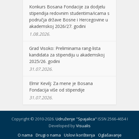
Konkurs Bosana Fondacije za dodjelu
stipendija redovnim studentima/icama s
područja države Bosne i Hercegovine u
akademskoj 2026/27. godini
1.08.2026.
Grad Visoko: Preliminarna rang-lista
kandidata za stipendiju u akademskoj
2025/26. godini
31.07.2026.
Elmir Kevilj: Za mene je Bosana
Fondacija više od stipendije
31.07.2026.
Copyright © 2010-2026.
Udruženje "Spajalica"
ISSN 2566-4654 I
Developed by
Visualis
O nama
Drugi o nama
Uslovi korištenja
Oglašavanje