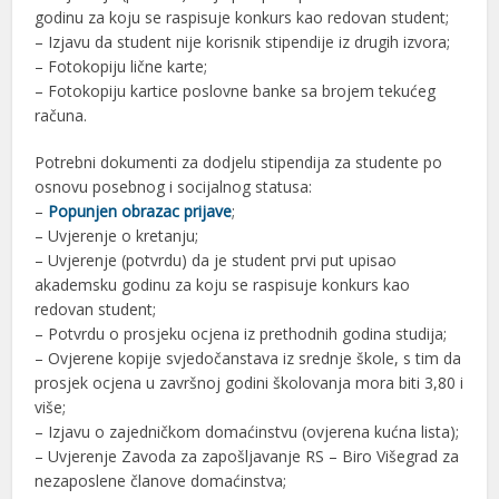
godinu za koju se raspisuje konkurs kao redovan student;
– Izjavu da student nije korisnik stipendije iz drugih izvora;
– Fotokopiju lične karte;
– Fotokopiju kartice poslovne banke sa brojem tekućeg
računa.
Potrebni dokumenti za dodjelu stipendija za studente po
osnovu posebnog i socijalnog statusa:
–
Popunjen obrazac prijave
;
– Uvjerenje o kretanju;
– Uvjerenje (potvrdu) da je student prvi put upisao
akademsku godinu za koju se raspisuje konkurs kao
redovan student;
– Potvrdu o prosjeku ocjena iz prethodnih godina studija;
– Ovjerene kopije svjedočanstava iz srednje škole, s tim da
prosjek ocjena u završnoj godini školovanja mora biti 3,80 i
više;
– Izjavu o zajedničkom domaćinstvu (ovjerena kućna lista);
– Uvjerenje Zavoda za zapošljavanje RS – Biro Višegrad za
nezaposlene članove domaćinstva;