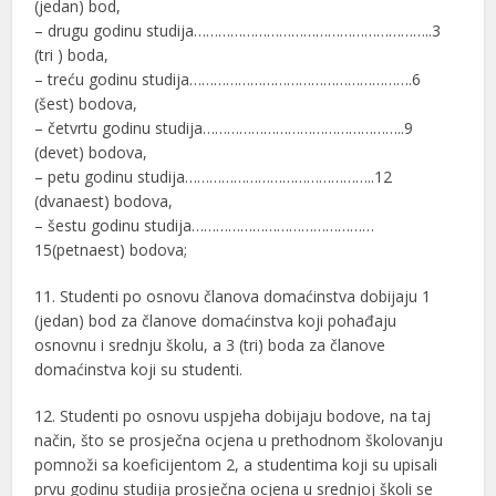
(jedan) bod,
– drugu godinu studija…………………………………………………..3
(tri ) boda,
– treću godinu studija……………………………………………….6
(šest) bodova,
– četvrtu godinu studija…………………………………………..9
(devet) bodova,
– petu godinu studija………………………………………..12
(dvanaest) bodova,
– šestu godinu studija………………………………………
15(petnaest) bodova;
11. Studenti po osnovu članova domaćinstva dobijaju 1
(jedan) bod za članove domaćinstva koji pohađaju
osnovnu i srednju školu, a 3 (tri) boda za članove
domaćinstva koji su studenti.
12. Studenti po osnovu uspjeha dobijaju bodove, na taj
način, što se prosječna ocjena u prethodnom školovanju
pomnoži sa koeficijentom 2, a studentima koji su upisali
prvu godinu studija prosječna ocjena u srednjoj školi se