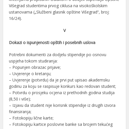
Višegrad studentima prvog ciklusa na visokoškolskim
ustanovama („Službeni glasnik opštine Višegrad“, broj:
16/24).
V
Dokazi o ispunjenosti opštih i posebnih uslova
Potrebni dokumenti za dodjelu stipendije po osnovu
uspjeha tokom studiranja:
– Popunjen obrazac prijave;
– Uvjerenje o kretanju;
– Uvjerenje (potvrdu) da je prvi put upisao akademsku
godinu za koju se raspisuje konkurs kao redovan student;
– Potvrdu o prosjeku ocjena iz prethodnih godina studija
(8,50 i više);
– Izjavu da student nije korisnik stipendije iz drugih izvora
finansiranja;
– Fotokopiju lične karte;
– Fotokopiju kartice poslovne banke sa brojem tekućeg