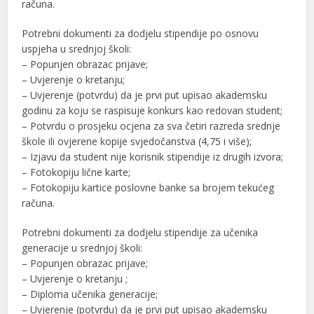
računa.
Potrebni dokumenti za dodjelu stipendije po osnovu
uspjeha u srednjoj školi:
– Popunjen obrazac prijave;
– Uvjerenje o kretanju;
– Uvjerenje (potvrdu) da je prvi put upisao akademsku
godinu za koju se raspisuje konkurs kao redovan student;
– Potvrdu o prosjeku ocjena za sva četiri razreda srednje
škole ili ovjerene kopije svjedočanstva (4,75 i više);
– Izjavu da student nije korisnik stipendije iz drugih izvora;
– Fotokopiju lične karte;
– Fotokopiju kartice poslovne banke sa brojem tekućeg
računa.
Potrebni dokumenti za dodjelu stipendije za učenika
generacije u srednjoj školi:
– Popunjen obrazac prijave;
– Uvjerenje o kretanju ;
– Diploma učenika generacije;
– Uvjerenje (potvrdu) da je prvi put upisao akademsku