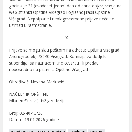
godinu je 21 (dvadeset jedan) dan od dana objavljivanja na
web stranici Opštine Višegrad i oglasnoj tabli Opštine
Višegrad. Nepotpune i neblagovremene prijave neće se
uzimati u razmatranje.
IX
Prijave se mogu slati poštom na adresu: Opština Višegrad,
Andrićgrad bb, 73240 Višegrad, Komisija za dodjelu
stipendija, sa naznakom „ne otvarati“ ili predati
neposredno na pisarnici Opštine Višegrad.
Obrađivač: Nevena Marković
NAČELNIK OPŠTINE
Mladen Đurević, inž.geodezije
Broj: 02-40-13/26
Datum: 19.01.2026.godine
Akademska 2025/26. godina
Konkurs
Opština