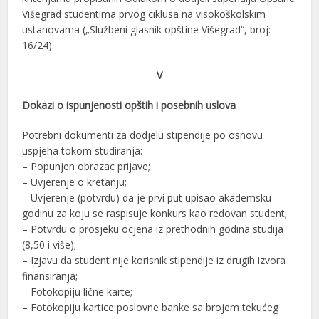
Višegrad studentima prvog ciklusa na visokoškolskim
ustanovama („Službeni glasnik opštine Višegrad“, broj:
16/24).
V
Dokazi o ispunjenosti opštih i posebnih uslova
Potrebni dokumenti za dodjelu stipendije po osnovu
uspjeha tokom studiranja:
– Popunjen obrazac prijave;
– Uvjerenje o kretanju;
– Uvjerenje (potvrdu) da je prvi put upisao akademsku
godinu za koju se raspisuje konkurs kao redovan student;
– Potvrdu o prosjeku ocjena iz prethodnih godina studija
(8,50 i više);
– Izjavu da student nije korisnik stipendije iz drugih izvora
finansiranja;
– Fotokopiju lične karte;
– Fotokopiju kartice poslovne banke sa brojem tekućeg