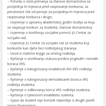
– Potvrdu o visini primanja za članove domaćinstva za
posljednja tri mjeseca pred raspisivanje konkursa, za
penzionere ček od penzije za posljednja tri mjeseca pred
raspisivanje konkursa i drugo;
– Uvjerenje o upisanoj akademskoj godini studija za koju
se raspisuje konkurs za studente, članove domaćinstva;
– Uvjerenje o korištenju socijalne pomoći JU Centar za
socijalni rad;
– Uvjerenje JU Centar za socijalni rad za studenta koji
konkuriše kao djete bez roditeljskog staranja;
– Izvod iz matične knjige za umrlog roditelja;
– Rješenje o utvrđivanju statusa pordice poginulih i nestalih
boraca VRS;
– Rješenje o kategorizaciji invalidnosti RVI VRS roditelja
studenta;
– Rješenje o kategorizaciji demobilisanih boraca VRS
roditelja studenta;
– Rješenje o odlikovanju borca VRS roditelja studenta;
– Rješenje o tjelesnom invaliditetu sudenta;
– Izjavu da student nije korisnik stipendije iz drugih javnih
izvora finansiranja;