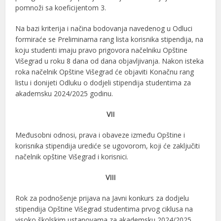
pomnoži sa koeficijentom 3.
Na bazi kriterija i načina bodovanja navedenog u Odluci
formiraće se Preliminarna rang lista korisnika stipendija, na
koju studenti imaju pravo prigovora načelniku Opštine
Višegrad u roku 8 dana od dana objavljivanja. Nakon isteka
roka načelnik Opštine Višegrad će objaviti Konačnu rang
listu i donijeti Odluku o dodjeli stipendija studentima za
akademsku 2024/2025 godinu.
VII
Međusobni odnosi, prava i obaveze između Opštine i
korisnika stipendija urediće se ugovorom, koji će zaključiti
načelnik opštine Višegrad i korisnici.
VIII
Rok za podnošenje prijava na Javni konkurs za dodjelu
stipendija Opštine Višegrad studentima prvog ciklusa na
visoko školskim ustanovama za akademsku 2024/2025