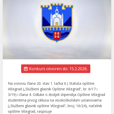
Konkurs otvoren do: 15.2.2026.
Na osnovu člana 20. stav 1. tačka 6.) Statuta opštine
Višegrad („Službeni glasnik Opštine Višegrad“, br. 6/17 i
3/19) i člana 4. Odluke o dodjeli stipendija Opštine Višegrad
studentima prvog ciklusa na visokoškolskim ustanovama
(„Službeni glasnik opštine Višegrad“, broj: 16/24), načelnik
opštine Višegrad, raspisuje