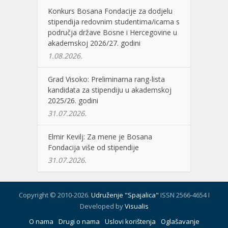
Konkurs Bosana Fondacije za dodjelu
stipendija redovnim studentima/icama s
područja države Bosne i Hercegovine u
akademskoj 2026/27. godini
1.08.2026.
Grad Visoko: Preliminarna rang-lista
kandidata za stipendiju u akademskoj
2025/26. godini
31.07.2026.
Elmir Kevilj: Za mene je Bosana
Fondacija više od stipendije
31.07.2026.
Copyright © 2010-2026.
Udruženje "Spajalica"
ISSN 2566-4654 I
Developed by
Visualis
O nama
Drugi o nama
Uslovi korištenja
Oglašavanje