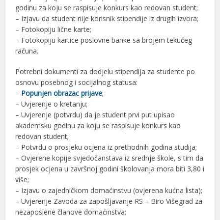
godinu za koju se raspisuje konkurs kao redovan student;
– Izjavu da student nije korisnik stipendije iz drugih izvora;
– Fotokopiju lične karte;
– Fotokopiju kartice poslovne banke sa brojem tekućeg
računa.
Potrebni dokumenti za dodjelu stipendija za studente po
osnovu posebnog i socijalnog statusa:
–
Popunjen obrazac prijave
;
– Uvjerenje o kretanju;
– Uvjerenje (potvrdu) da je student prvi put upisao
akademsku godinu za koju se raspisuje konkurs kao
redovan student;
– Potvrdu o prosjeku ocjena iz prethodnih godina studija;
– Ovjerene kopije svjedočanstava iz srednje škole, s tim da
prosjek ocjena u završnoj godini školovanja mora biti 3,80 i
više;
– Izjavu o zajedničkom domaćinstvu (ovjerena kućna lista);
– Uvjerenje Zavoda za zapošljavanje RS – Biro Višegrad za
nezaposlene članove domaćinstva;