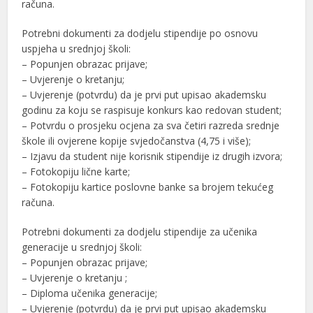
računa.
Potrebni dokumenti za dodjelu stipendije po osnovu
uspjeha u srednjoj školi:
– Popunjen obrazac prijave;
– Uvjerenje o kretanju;
– Uvjerenje (potvrdu) da je prvi put upisao akademsku
godinu za koju se raspisuje konkurs kao redovan student;
– Potvrdu o prosjeku ocjena za sva četiri razreda srednje
škole ili ovjerene kopije svjedočanstva (4,75 i više);
– Izjavu da student nije korisnik stipendije iz drugih izvora;
– Fotokopiju lične karte;
– Fotokopiju kartice poslovne banke sa brojem tekućeg
računa.
Potrebni dokumenti za dodjelu stipendije za učenika
generacije u srednjoj školi:
– Popunjen obrazac prijave;
– Uvjerenje o kretanju ;
– Diploma učenika generacije;
– Uvjerenje (potvrdu) da je prvi put upisao akademsku