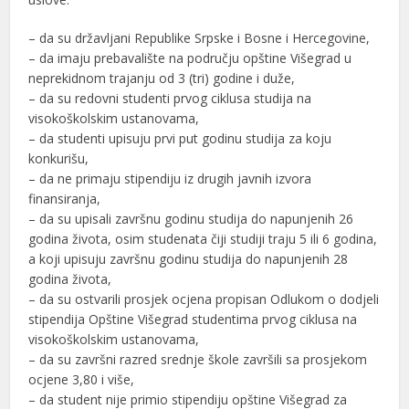
– da su državljani Republike Srpske i Bosne i Hercegovine,
– da imaju prebavalište na području opštine Višegrad u
neprekidnom trajanju od 3 (tri) godine i duže,
– da su redovni studenti prvog ciklusa studija na
visokoškolskim ustanovama,
– da studenti upisuju prvi put godinu studija za koju
konkurišu,
– da ne primaju stipendiju iz drugih javnih izvora
finansiranja,
– da su upisali završnu godinu studija do napunjenih 26
godina života, osim studenata čiji studiji traju 5 ili 6 godina,
a koji upisuju završnu godinu studija do napunjenih 28
godina života,
– da su ostvarili prosjek ocjena propisan Odlukom o dodjeli
stipendija Opštine Višegrad studentima prvog ciklusa na
visokoškolskim ustanovama,
– da su završni razred srednje škole završili sa prosjekom
ocjene 3,80 i više,
– da student nije primio stipendiju opštine Višegrad za