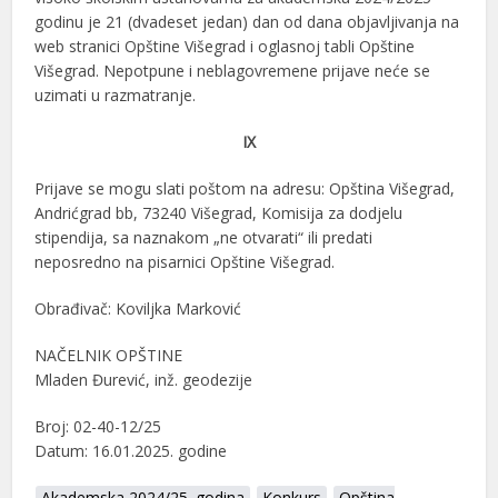
godinu je 21 (dvadeset jedan) dan od dana objavljivanja na
web stranici Opštine Višegrad i oglasnoj tabli Opštine
Višegrad. Nepotpune i neblagovremene prijave neće se
uzimati u razmatranje.
IX
Prijave se mogu slati poštom na adresu: Opština Višegrad,
Andrićgrad bb, 73240 Višegrad, Komisija za dodjelu
stipendija, sa naznakom „ne otvarati“ ili predati
neposredno na pisarnici Opštine Višegrad.
Obrađivač: Koviljka Marković
NAČELNIK OPŠTINE
Mladen Đurević, inž. geodezije
Broj: 02-40-12/25
Datum: 16.01.2025. godine
Akademska 2024/25. godina
Konkurs
Opština