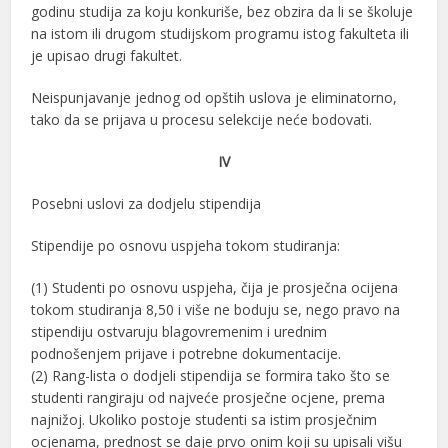
godinu studija za koju konkuriše, bez obzira da li se školuje
na istom ili drugom studijskom programu istog fakulteta ili
je upisao drugi fakultet.
Neispunjavanje jednog od opštih uslova je eliminatorno,
tako da se prijava u procesu selekcije neće bodovati.
IV
Posebni uslovi za dodjelu stipendija
Stipendije po osnovu uspjeha tokom studiranja:
(1) Studenti po osnovu uspjeha, čija je prosječna ocijena
tokom studiranja 8,50 i više ne boduju se, nego pravo na
stipendiju ostvaruju blagovremenim i urednim
podnošenjem prijave i potrebne dokumentacije.
(2) Rang-lista o dodjeli stipendija se formira tako što se
studenti rangiraju od najveće prosječne ocjene, prema
najnižoj. Ukoliko postoje studenti sa istim prosječnim
ocjenama, prednost se daje prvo onim koji su upisali višu