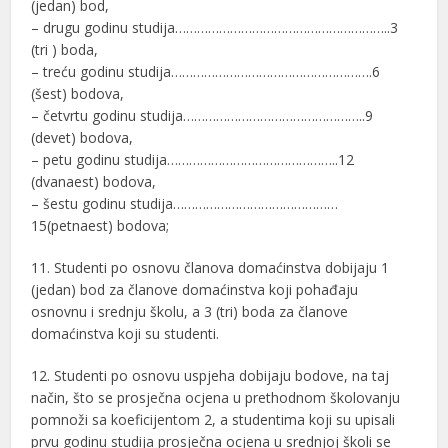
(jedan) bod,
– drugu godinu studija…………………………………………………..3
(tri ) boda,
– treću godinu studija……………………………………………….6
(šest) bodova,
– četvrtu godinu studija…………………………………………..9
(devet) bodova,
– petu godinu studija………………………………………..12
(dvanaest) bodova,
– šestu godinu studija………………………………………
15(petnaest) bodova;
11. Studenti po osnovu članova domaćinstva dobijaju 1
(jedan) bod za članove domaćinstva koji pohađaju
osnovnu i srednju školu, a 3 (tri) boda za članove
domaćinstva koji su studenti.
12. Studenti po osnovu uspjeha dobijaju bodove, na taj
način, što se prosječna ocjena u prethodnom školovanju
pomnoži sa koeficijentom 2, a studentima koji su upisali
prvu godinu studija prosječna ocjena u srednjoj školi se