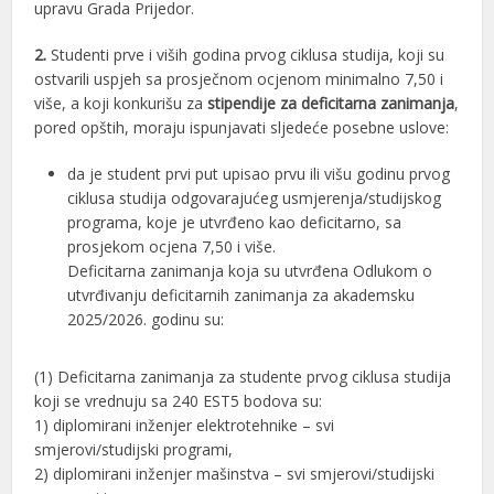
upravu Grada Prijedor.
2.
Studenti prve i viših godina prvog ciklusa studija, koji su
ostvarili uspjeh sa prosječnom ocjenom minimalno 7,50 i
više, a koji konkurišu za
stipendije za deficitarna zanimanja
,
pored opštih, moraju ispunjavati sljedeće posebne uslove:
da je student prvi put upisao prvu ili višu godinu prvog
ciklusa studija odgovarajućeg usmjerenja/studijskog
programa, koje je utvrđeno kao deficitarno, sa
prosjekom ocjena 7,50 i više.
Deficitarna zanimanja koja su utvrđena Odlukom o
utvrđivanju deficitarnih zanimanja za akademsku
2025/2026. godinu su:
(1) Deficitarna zanimanja za studente prvog ciklusa studija
koji se vrednuju sa 240 EST5 bodova su:
1) diplomirani inženjer elektrotehnike – svi
smjerovi/studijski programi,
2) diplomirani inženjer mašinstva – svi smjerovi/studijski