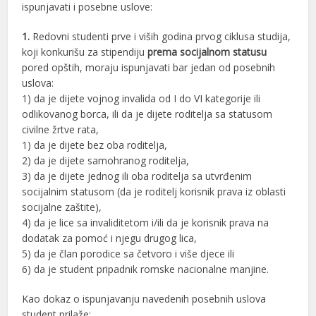
ispunjavati i posebne uslove:
1.
Redovni studenti prve i viših godina prvog ciklusa studija,
koji konkurišu za stipendiju
prema socijalnom statusu
pored opštih, moraju ispunjavati bar jedan od posebnih
uslova:
1) da je dijete vojnog invalida od I do VI kategorije ili
odlikovanog borca, ili da je dijete roditelja sa statusom
civilne žrtve rata,
1) da je dijete bez oba roditelja,
2) da je dijete samohranog roditelja,
3) da je dijete jednog ili oba roditelja sa utvrđenim
socijalnim statusom (da je roditelj korisnik prava iz oblasti
socijalne zaštite),
4) da je lice sa invaliditetom i/ili da je korisnik prava na
dodatak za pomoć i njegu drugog lica,
5) da je član porodice sa četvoro i više djece ili
6) da je student pripadnik romske nacionalne manjine.
Kao dokaz o ispunjavanju navedenih posebnih uslova
student prilaže: