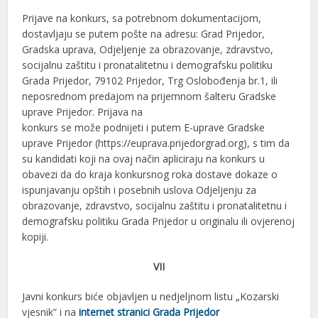
Prijave na konkurs, sa potrebnom dokumentacijom,
dostavljaju se putem pošte na adresu: Grad Prijedor,
Gradska uprava, Odjeljenje za obrazovanje, zdravstvo,
socijalnu zaštitu i pronatalitetnu i demografsku politiku
Grada Prijedor, 79102 Prijedor, Trg Oslobođenja br.1, ili
neposrednom predajom na prijemnom šalteru Gradske
uprave Prijedor. Prijava na
konkurs se može podnijeti i putem E-uprave Gradske
uprave Prijedor (https://euprava.prijedorgrad.org), s tim da
su kandidati koji na ovaj način apliciraju na konkurs u
obavezi da do kraja konkursnog roka dostave dokaze o
ispunjavanju opštih i posebnih uslova Odjeljenju za
obrazovanje, zdravstvo, socijalnu zaštitu i pronatalitetnu i
demografsku politiku Grada Prijedor u originalu ili ovjerenoj
kopiji.
VII
Javni konkurs biće objavljen u nedjeljnom listu „Kozarski
vjesnik” i na
internet stranici Grada Prijedor