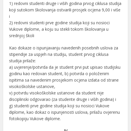
1) redovni studenti druge i viših godina prvog ciklusa studija
koji sutokom školovanja ostvarili prosjek ocjena 9,00 i više
i
2) redovni studenti prve godine studija koji su nosioci
Vukove diplome, a koju su stekli tokom školovanja u
srednjoj školi
Kao dokaze o ispunjavanju navedenih posebnih uslova za
stipendije za uspjeh na studiju, student prvog ciklusa
studija prilaže:
a) uvjerenje/potvrda da je student prvi put upisao studijsku
godinu kao redovan student, b) potvrda o položenim
ispitima sa navedenim prosjekom ocjena izdata od strane
visokoškolske ustanove,
v) potvrdu visokoškolske ustanove da student nije
disciplinski odgovarao (za studente druge i viših godina) i
g) studenti prve godine studija koji su nosioci Vukove
diplome, kao dokaz o ispunjenosti uslova, prilažu ovjerenu
fotokopiju Vukove diplome.
IV