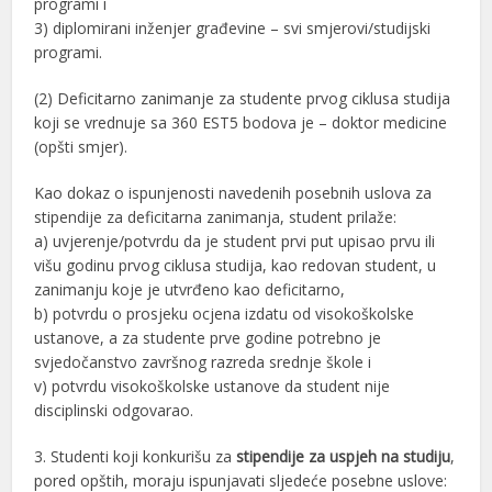
programi i
3) diplomirani inženjer građevine – svi smjerovi/studijski
programi.
(2) Deficitarno zanimanje za studente prvog ciklusa studija
koji se vrednuje sa 360 EST5 bodova je – doktor medicine
(opšti smjer).
Kao dokaz o ispunjenosti navedenih posebnih uslova za
stipendije za deficitarna zanimanja, student prilaže:
a) uvjerenje/potvrdu da je student prvi put upisao prvu ili
višu godinu prvog ciklusa studija, kao redovan student, u
zanimanju koje je utvrđeno kao deficitarno,
b) potvrdu o prosjeku ocjena izdatu od visokoškolske
ustanove, a za studente prve godine potrebno je
svjedočanstvo završnog razreda srednje škole i
v) potvrdu visokoškolske ustanove da student nije
disciplinski odgovarao.
3. Studenti koji konkurišu za
stipendije za uspjeh na studiju
,
pored opštih, moraju ispunjavati sljedeće posebne uslove: