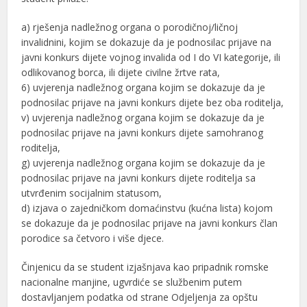
a) rješenja nadležnog organa o porodičnoj/ličnoj
invalidnini, kojim se dokazuje da je podnosilac prijave na
javni konkurs dijete vojnog invalida od I do VI kategorije, ili
odlikovanog borca, ili dijete civilne žrtve rata,
6) uvjerenja nadležnog organa kojim se dokazuje da je
podnosilac prijave na javni konkurs dijete bez oba roditelja,
v) uvjerenja nadležnog organa kojim se dokazuje da je
podnosilac prijave na javni konkurs dijete samohranog
roditelja,
g) uvjerenja nadležnog organa kojim se dokazuje da je
podnosilac prijave na javni konkurs dijete roditelja sa
utvrđenim socijalnim statusom,
d) izjava o zajedničkom domaćinstvu (kućna lista) kojom
se dokazuje da je podnosilac prijave na javni konkurs član
porodice sa četvoro i više djece.
Činjenicu da se student izjašnjava kao pripadnik romske
nacionalne manjine, ugvrdiće se službenim putem
dostavljanjem podatka od strane Odjeljenja za opštu