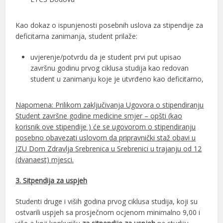
Kao dokaz o ispunjenosti posebnih uslova za stipendije za
deficitarna zanimanja, student prilaže:
uvjerenje/potvrdu da je student prvi put upisao
završnu godinu prvog ciklusa studija kao redovan
student u zanimanju koje je utvrđeno kao deficitarno,
Napomena: Prilikom zaključivanja Ugovora o stipendiranju
Student završne godine medicine smjer – opšti (kao
korisnik ove stipendije ) će se ugovorom o stipendiranju
posebno obavezati uslovom da pripravnički staž obavi u
JZU Dom Zdravlja Srebrenica u Srebrenici u trajanju od 12
(dvanaest) mjesci.
3. Sitpendija za uspjeh
Studenti druge i viših godina prvog ciklusa studija, koji su
ostvarili uspjeh sa prosječnom ocjenom minimalno 9,00 i