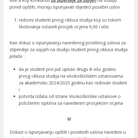
više a koji konkurišu
za sitpendije za uspjeh
na studiju
pored opštih, moraju ispunjavati slijedeći posebni uslov:
redovni studenti prvog ciklusa studija koji su tokom
školovanja ostavrili prosjek ocjena 9,00 i više
Kao dokaz o ispunjavanju navedenog posebnog uslova za
stipendije za uspjeh na studiju student prvog ciklusa studija
prilaže :
da je student prvi put upisao drugu ili višu godinu
prvog ciklusa studija na visokoškolskim ustanovama
za akademsku 2024/2025 godinu kao redovan student
i
potvrda izdata od strane Visokoškolske ustanove o
položenim ispitima sa navedenim prosjekom ocjena
IV
Dokazi o ispunjavanju opštih i posebnih uslova navedeni u