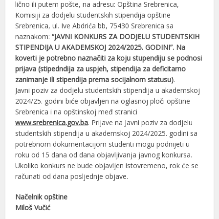
lično ili putem pošte, na adresu: Opština Srebrenica,
Komisiji za dodjelu studentskih stipendija opštine
Srebrenica, ul. Ive Abdrića bb, 75430 Srebrenica sa
naznakom:
“JAVNI KONKURS ZA DODJELU STUDENTSKIH
STIPENDIJA U AKADEMSKOJ 2024/2025. GODINI”. Na
koverti je potrebno naznačiti za koju stupendiju se podnosi
prijava (stipedndija za uspjeh, stipendija za deficitarno
zanimanje ili stipendija prema socijalnom statusu)
.
Javni poziv za dodjelu studentskih stipendija u akademskoj
2024/25. godini biće objavljen na oglasnoj ploči opštine
Srebrenica i na opštinskoj međ stranici
www.srebrenica.gov.ba
. Prijave na Javni poziv za dodjelu
studentskih stipendija u akademskoj 2024/2025. godini sa
potrebnom dokumentacijom studenti mogu podnijeti u
roku od 15 dana od dana objavljivanja javnog konkursa.
Ukoliko konkurs ne bude objavljen istovremeno, rok će se
računati od dana posljednje objave.
Načelnik opštine
Miloš Vučić