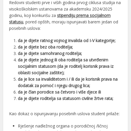
Redovni studenti prve i viših godina prvog ciklusa studija na
visokoškolskim ustanovama za akademsku 2024/2025
godinu, koji konkurišu za
stipendiju prema socijalnom
statusu
, pored opštih, moraju ispunjavati barem jedan od
posebnih uslova:
da je dijete ratnog vojnog invalida od I-V kategorije;
da je dijete bez oba roditelja;
da je dijete samohranog roditelja;
da je dijete jednog ili oba roditelja sa utvrđenim
socijalnim statusom (da je roditelj korisnik prava iz
oblasti socijalne zaštite);
da je lice sa invaliditetom i / ili da je korisnik prava na
dodatak za pomoć i njegu drugog lica;
da je član porodice sa četvoro i više djece ili
da je dijete roditelja sa statusom civilne žrtve rata;
Kao dokaz o ispunjavanju posebnih uslova student prilaže:
Rješenje nadležnog organa o porodičnoj /ličnoj