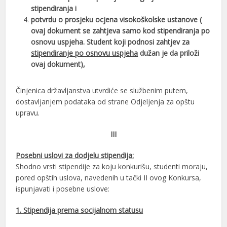
stipendiranja i
potvrdu o prosjeku ocjena visokoškolske ustanove (
ovaj dokument se zahtjeva samo kod stipendiranja po
osnovu uspjeha. Student koji podnosi zahtjev za
stipendiranje po osnovu uspjeha
dužan je da priloži
ovaj dokument),
Činjenica državljanstva utvrdiće se službenim putem,
dostavljanjem podataka od strane Odjeljenja za opštu
upravu.
III
Posebni uslovi za dodjelu stipendija:
Shodno vrsti stipendije za koju konkurišu, studenti moraju,
pored opštih uslova, navedenih u tački II ovog Konkursa,
ispunjavati i posebne uslove:
1. Stipendija prema socijalnom statusu