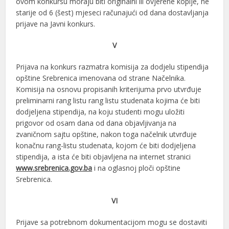
ovom konkursu moraju biti originalni ili ovjerene kopije, ne
starije od 6 (šest) mjeseci računajući od dana dostavljanja
prijave na Javni konkurs.
V
Prijava na konkurs razmatra komisija za dodjelu stipendija
opštine Srebrenica imenovana od strane Načelnika.
Komisija na osnovu propisanih kriterijuma prvo utvrđuje
preliminarni rang listu rang listu studenata kojima će biti
dodjeljena stipendija, na koju studenti mogu uložiti
prigovor od osam dana od dana objavljivanja na
zvaničnom sajtu opštine, nakon toga načelnik utvrđuje
konačnu rang-listu studenata, kojom će biti dodjeljena
stipendija, a ista će biti objavljena na internet stranici
www.srebrenica.gov.ba
i na oglasnoj ploči opštine
Srebrenica.
VI
Prijave sa potrebnom dokumentacijom mogu se dostaviti