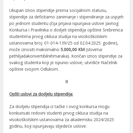
Ukupan iznos stipendije prema socijalnom statusu,
stipendije za deficitarno zanimanje i stipendiranje za uspjeh
po jednom studentu (čija prijava ispunjava uslove Javnog
Konkursa i Pravilnika o dodjeli stipendija opštine Srebrenica
studentima prvog ciklusa studija na visokoškolskim
ustanovama broj: 01-014-139/25 od 02.04.2025. godine),
može iznositi maksimalno
5.000,00 KM
(slovima:
pethiljadakonvertibilnihmaraka). Končan iznos stipendije za
svakog studenta koji je ispunio uslove, utvrdiće Načelnik
opštine svojom Odlukom.
II
Opšti uslovi za dodjelu stipendija:
Za dodjelu stipendija iz tačke I ovog konkursa mogu
konkurisati redovni studenti prvog ciklusa studija na
visokoškolskim ustanovama za akademsku 2024/2025
godinu, koji ispunjavaju slijedeće uslove: