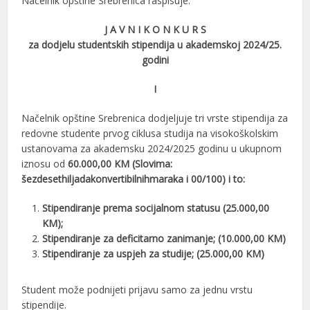
Načelnik opštine Srebrenica raspisuje:
J A V N I K O N K U R S
za dodjelu studentskih stipendija u akademskoj 2024/25.
godini
I
Načelnik opštine Srebrenica dodjeljuje tri vrste stipendija za
redovne studente prvog ciklusa studija na visokoškolskim
ustanovama za akademsku 2024/2025 godinu u ukupnom
iznosu od
60.000,00 KM (Slovima:
šezdesethiljadakonvertibilnihmaraka i 00/100) i to:
Stipendiranje prema socijalnom statusu (25.000,00
KM);
Stipendiranje za deficitarno zanimanje; (10.000,00 KM)
Stipendiranje za uspjeh za studije; (25.000,00 KM)
Student može podnijeti prijavu samo za jednu vrstu
stipendije.