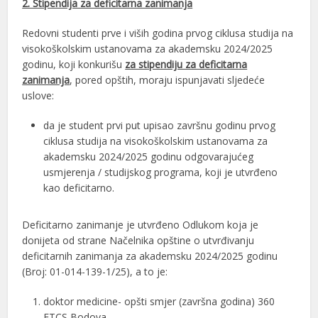
2. Stipendija za deficitarna zanimanja
Redovni studenti prve i viših godina prvog ciklusa studija na
visokoškolskim ustanovama za akademsku 2024/2025
godinu, koji konkurišu
za stipendiju za deficitarna
zanimanja
, pored opštih, moraju ispunjavati sljedeće
uslove:
da je student prvi put upisao završnu godinu prvog
ciklusa studija na visokoškolskim ustanovama za
akademsku 2024/2025 godinu odgovarajućeg
usmjerenja / studijskog programa, koji je utvrđeno
kao deficitarno.
Deficitarno zanimanje je utvrđeno Odlukom koja je
donijeta od strane Načelnika opštine o utvrđivanju
deficitarnih zanimanja za akademsku 2024/2025 godinu
(Broj: 01-014-139-1/25), a to je:
doktor medicine- opšti smjer (završna godina) 360
ETCS Bodova